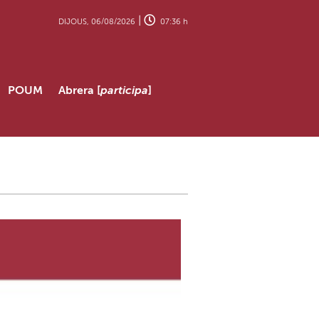
|
DIJOUS, 06/08/2026
07:36 h
POUM
Abrera [
participa
]