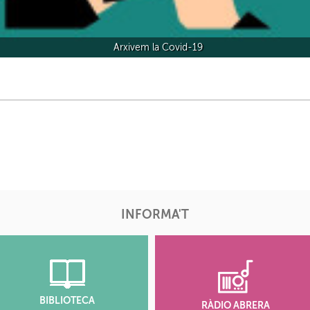
Arxivem la Covid-19
INFORMA'T
BIBLIOTECA
RÀDIO ABRERA