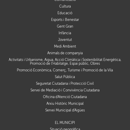
Cultura
Educació
Esports i Benestar
Gent Gran
Infància
Joventut
Medi Ambient
Animals de companyia
Activitats i Urbanisme, Aigua, Acció Climàtica i Sostenibilitat Energètica,
Promoció de l'Habitatge, Espai públic, Obres
Promoció Econòmica, Comerç, Turisme i Promoció de la Vila
Salut Pública
Seguretat Ciutadana i Protecció Civil
Servei de Mediació i Convivència Ciutadana
Oficina d'Atenció Ciutadana
Arxiu Històric Municipal
Servei Municipal d'Aigües
EL MUNICIPI
Situació geogràfica