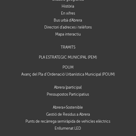
Història
En xifres
Bus urbà d'Abrera
Directori d'adreces i telèfons
Mapa interactiu
TRÀMITS
PLA ESTRATÈGIC MUNICIPAL (PEM)
POUM
Avanç del Pla d’Ordenació Urbanística Municipal (POUM)
Abrera [
participa
]
Pressupostos Participatius
Abrera+Sostenible
Gestió de Residus a Abrera
Punts de recàrrega semiràpida de vehicles elèctrics
Enllumenat LED