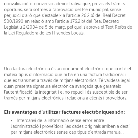
convalidació o conversió administrativa que, previs els tràmits
oportuns, serà sotmès a l’aprovació del Ple municipal, sense
perjudici d’allò que s’estableix a l’article 26.2.b) del Real Decret
500/1990 en relació amb l’article 176.2.b) del Real Decreto
Legislatiu 2/2004 de 5 de març, pel qual s’aprova el Text Refós de
la Llei Reguladora de les Hisendes Locals.
------------------------------------------------------------
------------------------------------------------------------
---------------------------------------------------------
Una factura electrònica és un document electrònic que conté el
mateix tipus d'informació que hi ha en una factura tradicional i
que es transmet a través de mitjans electrònics. Té validesa legal
quan presenta signatura electrònica avançada que garanteix
l'autentificació, la integritat i el no repudi i és susceptible de ser
tramés per mitjans electrònics i relaciona a clients i proveïdors.
Els avantatges d'utilitzar factures electròniques són:
Intercanvi de la informació sense error entre
l'administració i proveïdors (les dades originals arriben a destí
per mitjans electrònics sense cap tipus d'entrada manual).