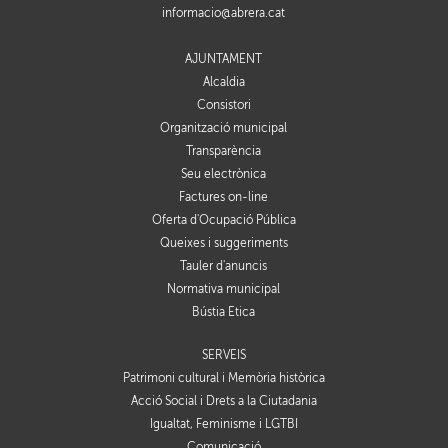
informacio@abrera.cat
AJUNTAMENT
Alcaldia
Consistori
Organització municipal
Transparència
Seu electrònica
Factures on-line
Oferta d'Ocupació Pública
Queixes i suggeriments
Tauler d'anuncis
Normativa municipal
Bústia Ètica
SERVEIS
Patrimoni cultural i Memòria històrica
Acció Social i Drets a la Ciutadania
Igualtat, Feminisme i LGTBI
Comunicació