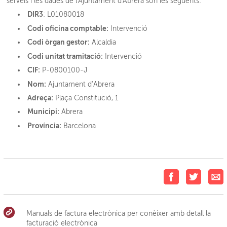
serveis i les dades de l'Ajuntament d'Abrera són les següents:
DIR3
: L01080018
Codi oficina comptable:
Intervenció
Codi òrgan gestor:
Alcaldia
Codi unitat tramitació:
Intervenció
CIF:
P-0800100-J
Nom:
Ajuntament d’Abrera
Adreça:
Plaça Constitució, 1
Municipi:
Abrera
Província:
Barcelona
Manuals de factura electrònica per conèixer amb detall la
facturació electrònica