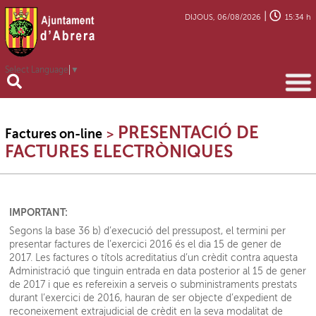
|
DIJOUS, 06/08/2026
15:34 h
Select Language
▼
PRESENTACIÓ DE
Factures on-line
>
FACTURES ELECTRÒNIQUES
IMPORTANT:
Segons la base 36 b) d’execució del pressupost, el termini per
presentar factures de l’exercici 2016 és el dia 15 de gener de
2017. Les factures o títols acreditatius d’un crèdit contra aquesta
Administració que tinguin entrada en data posterior al 15 de gener
de 2017 i que es refereixin a serveis o subministraments prestats
durant l’exercici de 2016, hauran de ser objecte d’expedient de
reconeixement extrajudicial de crèdit en la seva modalitat de