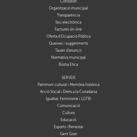
Consistori
Organització municipal
Transparència
Seu electrònica
Factures on-line
Oferta d'Ocupació Pública
Queixes i suggeriments
Tauler d'anuncis
Normativa municipal
Bústia Ètica
SERVEIS
Patrimoni cultural i Memòria històrica
Acció Social i Drets a la Ciutadania
Igualtat, Feminisme i LGTBI
Comunicació
Cultura
Educació
Esports i Benestar
Gent Gran