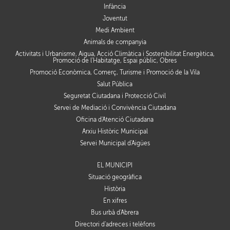
Infància
Joventut
Medi Ambient
Animals de companyia
Activitats i Urbanisme, Aigua, Acció Climàtica i Sostenibilitat Energètica,
Promoció de l'Habitatge, Espai públic, Obres
Promoció Econòmica, Comerç, Turisme i Promoció de la Vila
Salut Pública
Seguretat Ciutadana i Protecció Civil
Servei de Mediació i Convivència Ciutadana
Oficina d'Atenció Ciutadana
Arxiu Històric Municipal
Servei Municipal d'Aigües
EL MUNICIPI
Situació geogràfica
Història
En xifres
Bus urbà d'Abrera
Directori d'adreces i telèfons