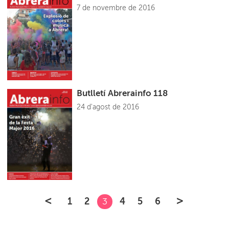
7 de novembre de 2016
Butlletí Abrerainfo 118
24 d'agost de 2016
<
>
1
2
4
5
6
3