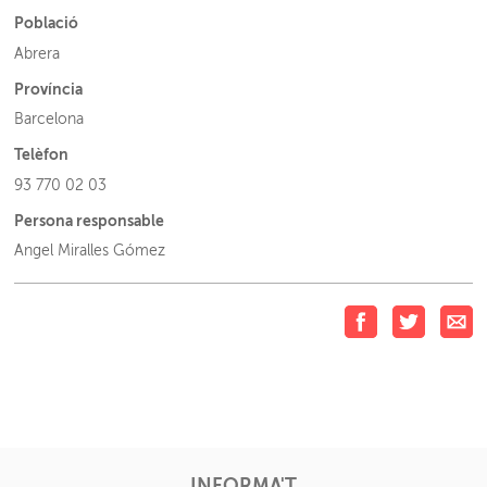
Població
Abrera
Província
Barcelona
Telèfon
93 770 02 03
Persona responsable
Angel Miralles Gómez
INFORMA'T