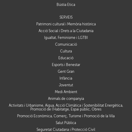
Bústia Ètica
SERVEIS
Patrimoni cultural i Memòria històrica
Acció Social i Drets a la Ciutadania
Igualtat, Feminisme i LGTBI
Comunicació
Cultura
Educació
Esports i Benestar
Gent Gran
Infància
Joventut
Medi Ambient
Animals de companyia
Activitats i Urbanisme, Aigua, Acció Climàtica i Sostenibilitat Energètica,
Promoció de l'Habitatge, Espai públic, Obres
Promoció Econòmica, Comerç, Turisme i Promoció de la Vila
Salut Pública
Seguretat Ciutadana i Protecció Civil