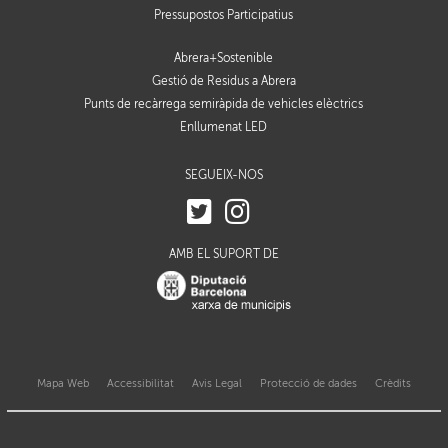
Pressupostos Participatius
Abrera+Sostenible
Gestió de Residus a Abrera
Punts de recàrrega semiràpida de vehicles elèctrics
Enllumenat LED
SEGUEIX-NOS
AMB EL SUPORT DE
Mapa Web
Accessibilitat
Avis Legal
Protecció de dades
Crèdits