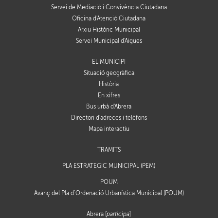
Servei de Mediació i Convivència Ciutadana
Oficina d'Atenció Ciutadana
Arxiu Històric Municipal
Servei Municipal d'Aigües
EL MUNICIPI
Situació geogràfica
Història
En xifres
Bus urbà d'Abrera
Directori d'adreces i telèfons
Mapa interactiu
TRÀMITS
PLA ESTRATÈGIC MUNICIPAL (PEM)
POUM
Avanç del Pla d’Ordenació Urbanística Municipal (POUM)
Abrera [
participa
]