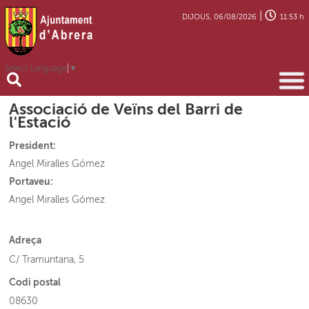
|
DIJOUS, 06/08/2026
11:53 h
Select Language
▼
Associació de Veïns del Barri de
l'Estació
President:
Angel Miralles Gómez
Portaveu:
Angel Miralles Gómez
Adreça
C/ Tramuntana, 5
Codi postal
08630