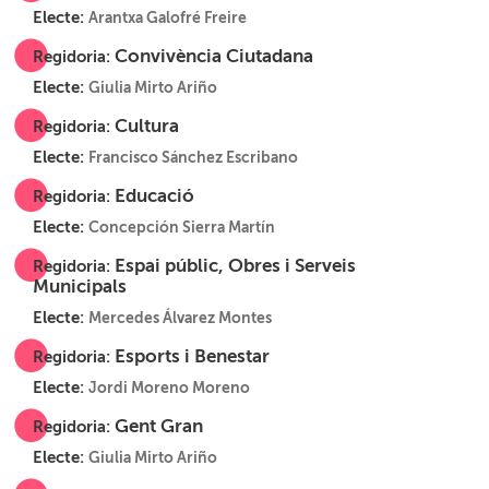
Electe:
Arantxa Galofré Freire
Convivència Ciutadana
Regidoria:
Electe:
Giulia Mirto Ariño
Cultura
Regidoria:
Electe:
Francisco Sánchez Escribano
Educació
Regidoria:
Electe:
Concepción Sierra Martín
Espai públic, Obres i Serveis
Regidoria:
Municipals
Electe:
Mercedes Álvarez Montes
Esports i Benestar
Regidoria:
Electe:
Jordi Moreno Moreno
Gent Gran
Regidoria:
Electe:
Giulia Mirto Ariño