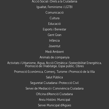
Acció Social i Drets a la Ciutadania
Igualtat, Feminisme i LGTBI
Comunicació
Cultura
Educació
Esports i Benestar
Gent Gran
Infància
Joventut
Medi Ambient
Animals de companyia
Activitats i Urbanisme, Aigua, Acció Climàtica i Sostenibilitat Energètica,
Promoció de l'Habitatge, Espai públic, Obres
Promoció Econòmica, Comerç, Turisme i Promoció de la Vila
Salut Pública
Seguretat Ciutadana i Protecció Civil
Servei de Mediació i Convivència Ciutadana
Oficina d'Atenció Ciutadana
Arxiu Històric Municipal
Servei Municipal d'Aigües