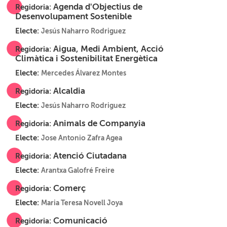
Agenda d'Objectius de
Regidoria:
Desenvolupament Sostenible
Electe:
Jesús Naharro Rodriguez
Aigua, Medi Ambient, Acció
Regidoria:
Climàtica i Sostenibilitat Energètica
Electe:
Mercedes Álvarez Montes
Alcaldia
Regidoria:
Electe:
Jesús Naharro Rodriguez
Animals de Companyia
Regidoria:
Electe:
Jose Antonio Zafra Agea
Atenció Ciutadana
Regidoria:
Electe:
Arantxa Galofré Freire
Comerç
Regidoria:
Electe:
Maria Teresa Novell Joya
Comunicació
Regidoria: