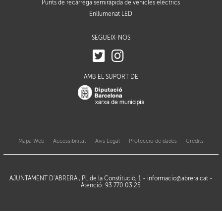
Punts de recàrrega semiràpida de vehicles elèctrics
Enllumenat LED
SEGUEIX-NOS
AMB EL SUPORT DE
Mapa Web
Accessibilitat
Avis Legal
Protecció de dades
Crèdits
AJUNTAMENT D’ABRERA , Pl. de la Constitució, 1 -
informacio@abrera.cat
-
Atenció: 93 770 03 25