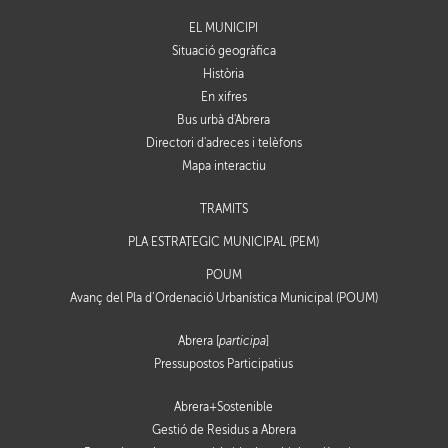
EL MUNICIPI
Situació geogràfica
Història
En xifres
Bus urbà d'Abrera
Directori d'adreces i telèfons
Mapa interactiu
TRÀMITS
PLA ESTRATÈGIC MUNICIPAL (PEM)
POUM
Avanç del Pla d’Ordenació Urbanística Municipal (POUM)
Abrera [
participa
]
Pressupostos Participatius
Abrera+Sostenible
Gestió de Residus a Abrera