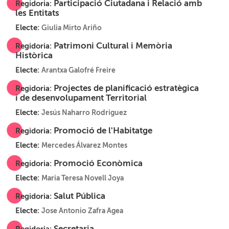
Participació Ciutadana i Relació amb
Regidoria:
les Entitats
Electe:
Giulia Mirto Ariño
Patrimoni Cultural i Memòria
Regidoria:
Històrica
Electe:
Arantxa Galofré Freire
Projectes de planificació estratègica
Regidoria:
i de desenvolupament Territorial
Electe:
Jesús Naharro Rodriguez
Promoció de l'Habitatge
Regidoria:
Electe:
Mercedes Álvarez Montes
Promoció Econòmica
Regidoria:
Electe:
Maria Teresa Novell Joya
Salut Pública
Regidoria:
Electe:
Jose Antonio Zafra Agea
Secretaria