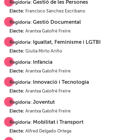
Gestió de les Persones
Regidoria:
Electe:
Francisco Sánchez Escribano
Gestió Documental
Regidoria:
Electe:
Arantxa Galofré Freire
Igualtat, Feminisme i LGTBI
Regidoria:
Electe:
Giulia Mirto Ariño
Infància
Regidoria:
Electe:
Arantxa Galofré Freire
Innovació i Tecnologia
Regidoria:
Electe:
Arantxa Galofré Freire
Joventut
Regidoria:
Electe:
Arantxa Galofré Freire
Mobilitat i Transport
Regidoria:
Electe:
Alfred Delgado Ortega