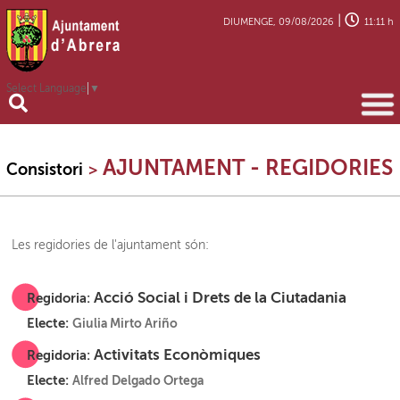
|
DIUMENGE, 09/08/2026
11:11 h
Select Language
▼
AJUNTAMENT - REGIDORIES
Consistori
>
Les regidories de l'ajuntament són:
Acció Social i Drets de la Ciutadania
Regidoria:
Electe:
Giulia Mirto Ariño
Activitats Econòmiques
Regidoria:
Electe:
Alfred Delgado Ortega