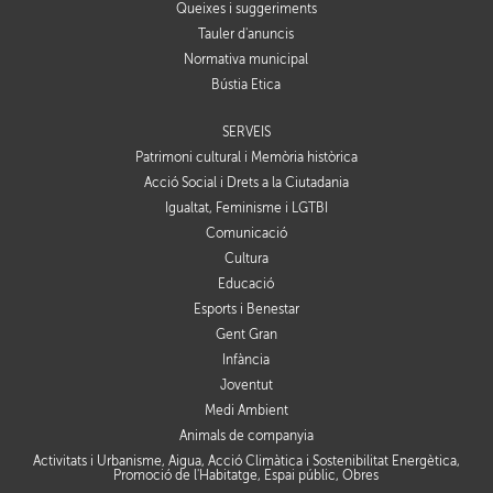
Queixes i suggeriments
Tauler d'anuncis
Normativa municipal
Bústia Ètica
SERVEIS
Patrimoni cultural i Memòria històrica
Acció Social i Drets a la Ciutadania
Igualtat, Feminisme i LGTBI
Comunicació
Cultura
Educació
Esports i Benestar
Gent Gran
Infància
Joventut
Medi Ambient
Animals de companyia
Activitats i Urbanisme, Aigua, Acció Climàtica i Sostenibilitat Energètica,
Promoció de l'Habitatge, Espai públic, Obres