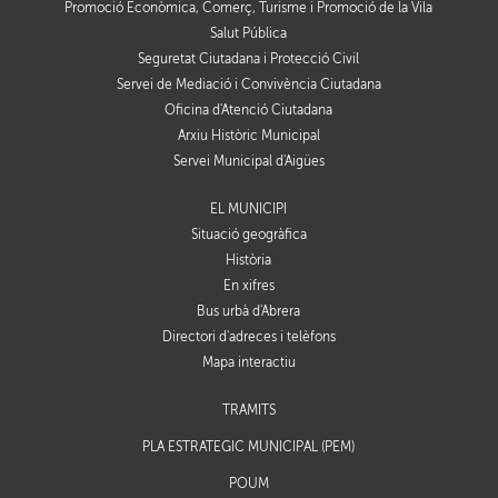
Promoció Econòmica, Comerç, Turisme i Promoció de la Vila
Salut Pública
Seguretat Ciutadana i Protecció Civil
Servei de Mediació i Convivència Ciutadana
Oficina d'Atenció Ciutadana
Arxiu Històric Municipal
Servei Municipal d'Aigües
EL MUNICIPI
Situació geogràfica
Història
En xifres
Bus urbà d'Abrera
Directori d'adreces i telèfons
Mapa interactiu
TRÀMITS
PLA ESTRATÈGIC MUNICIPAL (PEM)
POUM