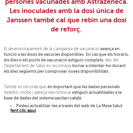
persones vacunades amb Astrazeneca.
Les inoculades amb la dosi única de
Janssen també cal que rebin una dosi
de reforç.
avança en
El desenvolupament de la campanya de vacunació
funció a les dosis de vacunes disponibles
En cas que els horaris,
.
els dies o els punts de vacunació estiguin complets
, des del
tornar a intentar-ho durant
Departament de Salut es recomana
els dies següents per comprovar noves disponibilitats
.
és important que les dades personals
També es recorda que
estiguin actualitzades a la
(telèfon, mòbil i adreça electrònica)
base de dades del sistema sanitari català
.
Podeu actualitzar-les a través del web de La Meva Salut
fent clic aquí
.