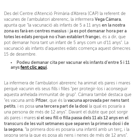
Des del Centre d'Atenció Primària d'Abrera (CAP) la referent de
Vega Cámara
vacunes de l'ambulatori abrerenc, la infermera
,
en la nostra
apunta que "la vacunació als infants de 5 a 11 anys
zona es farà en centres massius
ja es pot demanar hora per a
i
totes les edats perquè no s'han establert frange
s, és a dir, que
pot demanar hora tant un infant de 5 anys com un d’11 anys". La
vacunació als infants d'aquestes edats comença aquest dimecres
15 de desembre.
Podeu demanar cita per vacunar els infants d'entre 5 i 11
anys
fent clic aquí
.
La infermera de l'ambulatori abrerenc ha animat els pares i mares
perquè vacunin els seus fills i filles "per protegir-los i aconseguir
aquesta anhelada immunitat de grup". Cámara també destaca que
Pfizer
vacuna aprovada per nens tant
"es vacuna amb
, que és la
petits
una tercera part de la dosi
, i es posa
la qual es posaría a
una persona de més de 12 anys". Davant el dubte que pot sorgir
si el seu fill o filla passa dels 11 als 12 anys en el
als pares i mares
transcurs de les vuit setmanes que separen la primera dosi i de
la segona
, "la primera dosi es posaria una infantil amb un terç, i la
segona seria la que es posa als nens i nenes de més de 12 anys".