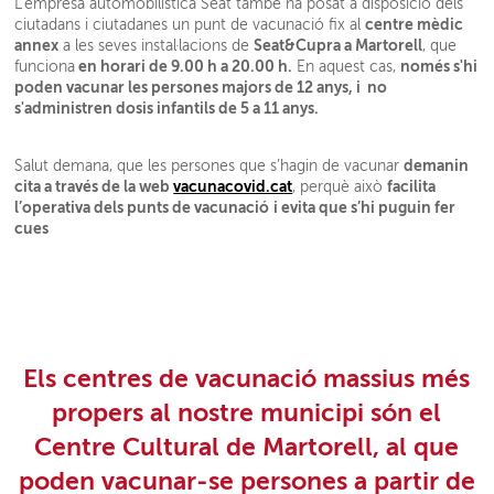
L’empresa automobilística Seat també ha posat a disposició dels
centre mèdic
ciutadans i ciutadanes un punt de vacunació fix al
annex
Seat&Cupra a Martorell
a les seves instal·lacions de
, que
en horari de 9.00 h a 20.00 h.
només s'hi
funciona
En aquest cas,
poden vacunar les persones majors de 12 anys, i no
s'administren dosis infantils de 5 a 11 anys.
demanin
Salut demana, que les persones que s’hagin de vacunar
cita a través de la web
vacunacovid.cat
facilita
, perquè això
l’operativa dels punts de vacunació
i evita que s’hi puguin fer
cues
Els centres de vacunació massius més
propers al nostre municipi són el
Centre Cultural de Martorell, al que
poden vacunar-se persones a partir de