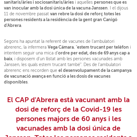
sanitaris/àries i sociosanitaris/àries
persones que es
i aquelles
van inocular amb la dosi única de la vacuna Janssen
. I el dijous
van rebre la dosi de reforç totes les
11 de novembre passat
persones residents a la residència de la gent gran Canigó
d'Abrera
.
Segons ha apuntat la referent de vacunes de l'ambulatori
Vega Cámara
estem trucant per telèfon
abrerenc, la infermera
, "
i
ordre per edat, des de 69 anys cap a
intentem seguir una mica d’
baix
, i disposem d'un llistat amb les persones vacunades amb
Janssen, les quals estem trucant també". Des de l'ambulatori
el desenvolupament de la campanya
abrerenc ens recorden que
de vacunació avança en funció a les dosis de vacunes
disponibles
.
El CAP d'Abrera està vacunant amb la
dosi de reforç de la Covid-19 les
persones majors de 60 anys i les
vacunades amb la dosi única de