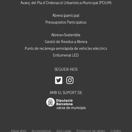
Avanç del Pla d’Ordenació Urbanística Municipal (POUM)
Abrera [
participa
]
Pressupostos Participatius
Abrera+Sostenible
Gestió de Residus a Abrera
Punts de recàrrega semiràpida de vehicles elèctrics
Enllumenat LED
SEGUEIX-NOS
AMB EL SUPORT DE
Mapa Web
Accessibilitat
Avis Legal
Protecció de dades
Crèdits