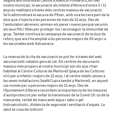
Segons ens informa el Centre d'Atenció Primària (CAP) del
nostre municipi, la vacunació als infants d'Abrera d'entre 5 i 11
anys es realitzarà a través dels centres massius de vacunació.
Se'ls administrarà la vacuna de Pfizer, amb una tercera part de la
dosi que s'injecta a les persones de més de 12 anys. Des de
l'ambulatori abrerenc animen els pares i mares perquè vacunin
els seus fills i filles per protegir-los i aconseguir la immunitat de
grup. També continua la campanya de vacunació de la dosi de
reforç que ara s'ha ampliat a les persones majors de 40 anys i a
les vacunades amb Astrazneca.
La reserva de la cita de vacunació es pot fer a través del web
vacunacovid.catsalut.gencat.cat. Els centres de vacunació
massius més propers al nostre municipi són els que s'han
habilitat al Centre Cultural de Martorell (plaça de les Cultures
s/n) per a infants i majors de 12 anys, i al centre mèdic annex a
les seves instal·lacions Seat&Cupra també a Martorell, en aquest
cas només per a persones majors de 12 anys. Des de
l'Ajuntament d'Abrera recordem la importància de les mesures
d'autoprotecció per evitar la transmissió de la Covid-19: ús de la
mascareta, rentat de mans amb aigua i sabó o gel
hidroalcohòlic, distància de seguretat i ventilació d'espais. La
salut és cosa de tothom!