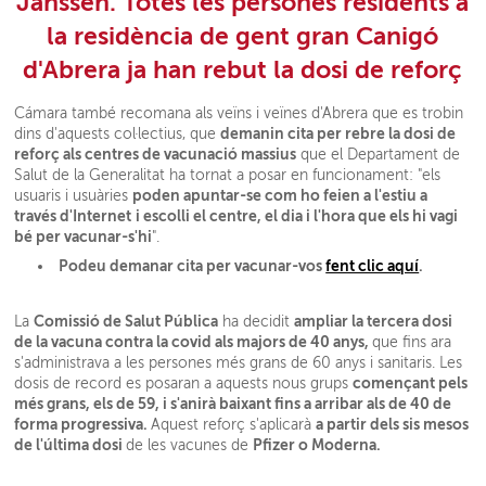
Janssen. Totes les persones residents a
la residència de gent gran Canigó
d'Abrera ja han rebut la dosi de reforç
Cámara també recomana als veïns i veïnes d'Abrera que es trobin
demanin cita per rebre la dosi de
dins d'aquests col·lectius, que
reforç als centres de vacunació massius
que el Departament de
Salut de la Generalitat ha tornat a posar en funcionament: "els
poden apuntar-se com ho feien a l'estiu a
usuaris i usuàries
través d'Internet
i escolli el centre, el dia i l'hora que els hi vagi
bé per vacunar-s'hi
".
Podeu demanar cita per vacunar-vos
fent clic aquí
.
Comissió de Salut Pública
ampliar la tercera dosi
La
ha decidit
de la vacuna contra la covid als majors de 40 anys,
que fins ara
s'administrava a les persones més grans de 60 anys i sanitaris. Les
començant pels
dosis de record es posaran a aquests nous grups
més grans, els de 59, i s'anirà baixant fins a arribar als de 40 de
forma progressiva.
a partir dels sis mesos
Aquest reforç s'aplicarà
de l'última dosi
Pfizer o Moderna.
de les vacunes de