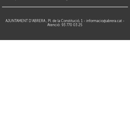
AJUNTAMENT D’ABRERA , Pl. de la Constitució, 1 -
informacio@abrera.cat
-
Atenció: 93 770 03 25