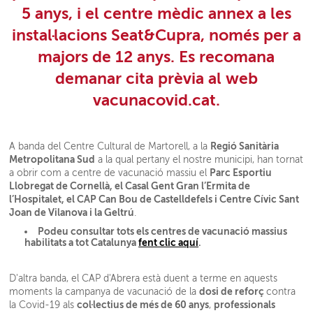
5 anys, i el centre mèdic annex a les
instal·lacions Seat&Cupra, només per a
majors de 12 anys. Es recomana
demanar cita prèvia al web
vacunacovid.cat.
Regió Sanitària
A banda del Centre Cultural de Martorell, a la
Metropolitana Sud
a la qual pertany el nostre municipi, han tornat
Parc Esportiu
a obrir com a centre de vacunació massiu el
Llobregat de Cornellà, el Casal Gent Gran l’Ermita de
l’Hospitalet, el CAP Can Bou de Castelldefels i Centre Cívic Sant
Joan de Vilanova i la Geltrú
.
Podeu consultar tots els centres de vacunació massius
habilitats a tot Catalunya
fent clic aquí
.
D'altra banda, el CAP d'Abrera està duent a terme en aquests
dosi de reforç
moments la campanya de vacunació de la
contra
col·lectius de més de 60 anys
professionals
la Covid-19 als
,