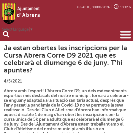
|
DISSABTE, 08/08/2026
10:12 h
Select Language
▼
Ja estan obertes les inscripcions per la
Cursa Abrera Corre D9 2021 que es
celebrarà el diumenge 6 de juny. T'hi
apuntes?
4/5/2021
Abrera amb l'esport! L'Abrera Corre D9, un dels esdeveniments
esportius més destacats del nostre municipi, tornarà a celebrar-
se enguany adaptada a la situació sanitària actual, després que
l'any passat la pandèmia de la Covid-19 no va permetre la seva
realització. Des del Club d'Atletisme d'Abrera han informat que
aquest dissabte 1 de maig s'han obert les inscripcions per la
cursa única de 5k per a adults que es celebrarà el diumenge 6
de juny. Des de l'Ajuntament d'Abrera estem treballant amb el
Club d'Atletisme del nostre municipi amb il·lusió en