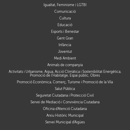
Igualtat, Feminisme i LGTBI
Comunicació
Cultura
Educació
Esports i Benestar
Gent Gran
Infància
Joventut
Medi Ambient
Animals de companyia
Activitats i Urbanisme, Aigua, Acció Climàtica i Sostenibilitat Energètica,
Promoció de l'Habitatge, Espai públic, Obres
Promoció Econòmica, Comerç, Turisme i Promoció de la Vila
Salut Pública
Seguretat Ciutadana i Protecció Civil
Servei de Mediació i Convivència Ciutadana
Oficina d'Atenció Ciutadana
Arxiu Històric Municipal
Servei Municipal d'Aigües