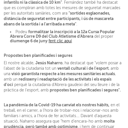
infantils ni la clàssica de 10 km"
. Fernández també ha destacat
que es compliran amb totes les mesures de seguretat marcades
"sortides esglaonades,
per les autoritats saniàries, com ara
distància de seguretat entre participants, i ús de mascareta
abans de la sortida i a l'arribada a meta"
.
formalitzar la inscripció a la 12a Cursa Popular
Podeu
Abrera Corre D9 del Club Atletisme d'Abrera
del proper
diumenge 6 de juny
fent clic aquí
.
Propostes ben planificades i segures
Jesús Naharro
El nostre alcalde,
, ha destacat que "volem posar a
ventall cultural i de l'esport
l'abast de la ciutadania tot un
, amb
visió garantista respecte a les mesures sanitàries actuals
una
,
redisseny i readaptació de les activitats i els espais
amb un
d'oci
perquè la ciutadania d'Abrera gaudeixi del seu lleure i de la
propostes ben planificades i segures"
.
pràctica de l'esport, amb
La pandèmia de la Covid-19
ha canviat els nostres hàbits,
en el
treball, en el carrer, a l'hora de trobar-nos i relacionar-nos amb
familiars i amics, a l'hora de fer activitats.... Davant d'aquesta
molta
situació, Naharro assegura que "hem d'encara-ho amb
prudència, però també amb optimisme
, i hem de continuar