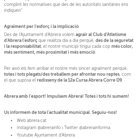
complint les normatives que des de les autoritats sanitàries ens
indiquen".
Agraïment per l'esforç i la implicació
agraïr al Club d'Atletisme
Des de l'Ajuntament d'Abrera volem
d'Abrera l'esforç
des de la seguretat
que realitza dia a dia perquè,
i la responsabilitat
més color,
, el nostre municipi tingui cada cop
més sentiment, més proximitat i més emoció
.
Per això els fem arribar el nostre més sincer agraïment perquè,
totes i tots plegats/des treballem per afrontar nou reptes
, com
redisseny de la 12a Cursa Abrera Corre D9
el que suposa el
.
Abrera amb l'esport! Impulsem Abrera! Totes i tots hi sumem!
Us informem de tota l'actualitat municipal. Seguiu-nos!
Web abrera.cat
Instagram @abrerainfo i Twitter @abrerainforma
Youtube Ajuntament d'Abrera