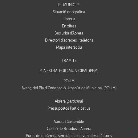
EL MUNICIPI
Situació geogràfica
Història
En xifres
Bus urbà d'Abrera
Directori d'adreces i telèfons
Mapa interactiu
TRÀMITS
PLA ESTRATÈGIC MUNICIPAL (PEM)
POUM
Avanç del Pla d’Ordenació Urbanística Municipal (POUM)
Abrera [
participa
]
Pressupostos Participatius
Abrera+Sostenible
Gestió de Residus a Abrera
Punts de recàrrega semiràpida de vehicles elèctrics