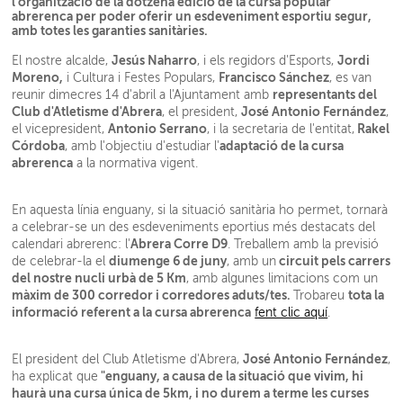
l'organització de la dotzena edició de la cursa popular
abrerenca per poder oferir un esdeveniment esportiu segur,
amb totes les garanties sanitàries.
Jesús Naharro
Jordi
El nostre alcalde,
, i els regidors d'Esports,
Moreno,
Francisco Sánchez
i Cultura i Festes Populars,
, es van
representants del
reunir dimecres 14 d'abril a l'Ajuntament amb
Club d'Atletisme d'Abrera
José Antonio Fernández
, el president,
,
Antonio Serrano
Rakel
el vicepresident,
, i la secretaria de l'entitat,
Córdoba
adaptació de la cursa
, amb l'objectiu d'estudiar l'
abrerenca
a la normativa vigent.
En aquesta línia enguany, si la situació sanitària ho permet, tornarà
a celebrar-se un des esdeveniments eportius més destacats del
Abrera Corre D9
calendari abrerenc: l'
. Treballem amb la previsió
diumenge 6 de juny
circuit pels carrers
de celebrar-la el
, amb un
del nostre nucli urbà de 5 Km
, amb algunes limitacions com un
màxim d
e 300 corredor i corredores aduts/tes.
tota la
Trobareu
informació referent a la cursa abrerenca
fent clic aquí
.
José Antonio Fernández
El president del Club Atletisme d'Abrera,
,
"enguany, a causa de la situació que vivim, hi
ha explicat que
haurà una cursa única de 5km, i no durem a terme les curses