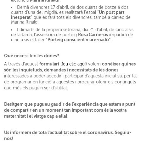
lactància
.
Demà divendres 17 d'abril, de dos quarts de dotze a dos
Un post part
quarts d’una del migdia, es realitzarà l’espai “
inesperat”
que es farà tots els divendres, també a càrrec de
Marina Rinaldi.
I dimarts de la propera setmana, dia 21 d’abril, de cinc a sis
Rosa Carneros
de la tarda, l’assessora de porteig
impartirà de
“Porteig conscient mare-nadó”
cinc a sis el taller
.
Què necessiten les dones?
formulari
conèixer quines
A través d’aquest
(
feu clic aquí
) volem
són les inquietuds, demandes i necessitats de les dones
interessades a poder accedir i participar d’aquesta iniciativa, per tal
de programar en funció a aquestes i procurar oferir els continguts
que més els puguin ser d’utilitat.
Desitgem que pugueu gaudir de l'experiència que estem a punt
de compartir en un moment tan important com és la vostra
maternitat i el viatge cap a ella!
Us informem de tota l'actualitat sobre el coronavirus. Seguiu-
nos!