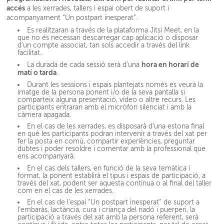
accés
a les xerrades, tallers i espai obert de suport i
acompanyament “Un postpart inesperat”.
Es realitzaran a través de la plataforma Jitsi Meet, en la
que no és necessari descarregar cap aplicació o disposar
d’un compte associat, tan sols accedir a través del link
facilitat.
hora en horari de
La durada de cada sessió serà d’una
matí o tarda
.
Durant les sessions i espais plantejats només es veurà la
imatge de la persona ponent i/o de la seva pantalla si
comparteix alguna presentació, vídeo o altre recurs. Les
participants entraran amb el micròfon silenciat i amb la
càmera apagada.
En el cas de les xerrades, es disposarà d’una estona final
en què les participants podran intervenir a través del xat per
fer la posta en comú, compartir experiències, preguntar
dubtes i poder resoldre i comentar amb la professional que
ens acompanyarà.
En el cas dels tallers, en funció de la seva temàtica i
format, la ponent establirà el tipus i espais de participació, a
través del xat, podent ser aquesta contínua o al final del taller
com en el cas de les xerrades.
En el cas de l’espai “Un postpart inesperat” de suport a
l’embaràs, lactància, cura i criança del nadó i puerperi, la
participació a través del xat amb la persona referent, serà