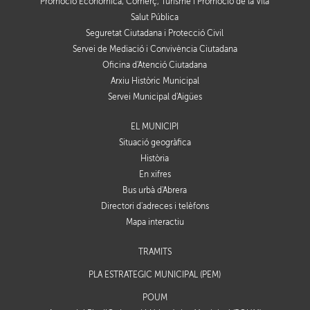
Promoció Econòmica, Comerç, Turisme i Promoció de la Vila
Salut Pública
Seguretat Ciutadana i Protecció Civil
Servei de Mediació i Convivència Ciutadana
Oficina d'Atenció Ciutadana
Arxiu Històric Municipal
Servei Municipal d'Aigües
EL MUNICIPI
Situació geogràfica
Història
En xifres
Bus urbà d'Abrera
Directori d'adreces i telèfons
Mapa interactiu
TRÀMITS
PLA ESTRATÈGIC MUNICIPAL (PEM)
POUM