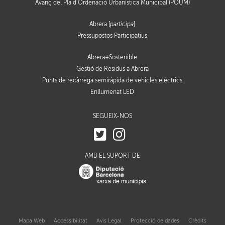
Avanç del Pla d’Ordenació Urbanística Municipal (POUM)
Abrera [
participa
]
Pressupostos Participatius
Abrera+Sostenible
Gestió de Residus a Abrera
Punts de recàrrega semiràpida de vehicles elèctrics
Enllumenat LED
SEGUEIX-NOS
AMB EL SUPORT DE
Mapa Web
Accessibilitat
Avis Legal
Protecció de dades
Crèdits