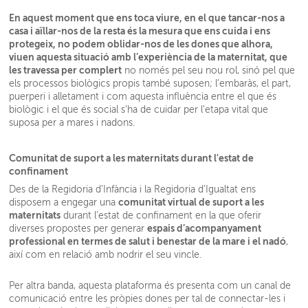
En aquest moment que ens toca viure, en el que tancar-nos a
casa i aïllar-nos de la resta és la mesura que ens cuida i ens
protegeix, no podem oblidar-nos de les dones que alhora,
viuen aquesta situació amb l’experiència de la maternitat, que
les travessa per complert
no només pel seu nou rol, sinó pel que
els processos biològics propis també suposen; l’embaràs, el part,
puerperi i alletament i com aquesta influència entre el que és
biològic i el que és social s’ha de cuidar per l’etapa vital que
suposa per a mares i nadons.
Comunitat de suport a les maternitats durant l'estat de
confinament
Des de la Regidoria d’Infància i la Regidoria d’Igualtat ens
comunitat virtual de suport a les
disposem a engegar una
maternitats
durant l’estat de confinament en la que oferir
espais d’acompanyament
diverses propostes per generar
professional en termes de salut i benestar de la mare i el nadó
,
així com en relació amb nodrir el seu vincle.
Per altra banda, aquesta plataforma és presenta com un canal de
comunicació entre les pròpies dones per tal de connectar-les i