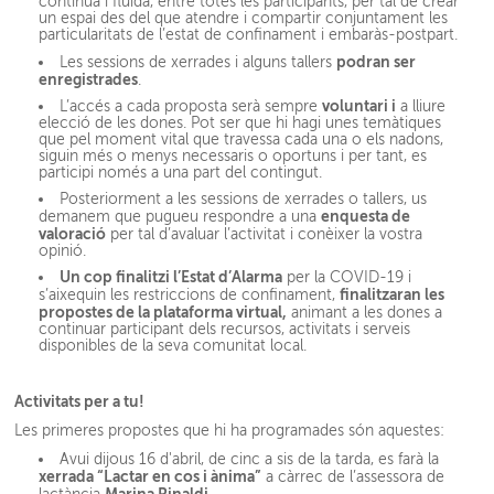
contínua i fluida, entre totes les participants, per tal de crear
un espai des del que atendre i compartir conjuntament les
particularitats de l’estat de confinament i embaràs-postpart.
podran ser
Les sessions de xerrades i alguns tallers
enregistrades
.
voluntari i
L’accés a cada proposta serà sempre
a lliure
elecció de les dones. Pot ser que hi hagi unes temàtiques
que pel moment vital que travessa cada una o els nadons,
siguin més o menys necessaris o oportuns i per tant, es
participi només a una part del contingut.
Posteriorment a les sessions de xerrades o tallers, us
enquesta de
demanem que pugueu respondre a una
valoració
per tal d’avaluar l’activitat i conèixer la vostra
opinió.
Un cop finalitzi l’Estat d’Alarma
per la COVID-19 i
finalitzaran les
s’aixequin les restriccions de confinament,
propostes de la plataforma virtual,
animant a les dones a
continuar participant dels recursos, activitats i serveis
disponibles de la seva comunitat local.
Activitats per a tu!
Les primeres propostes que hi ha programades són aquestes:
Avui dijous 16 d'abril, de cinc a sis de la tarda, es farà la
xerrada “Lactar en cos i ànima”
a càrrec de l’assessora de
Marina Rinaldi