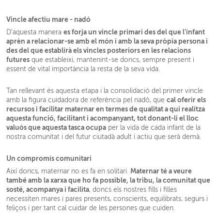
Vincle afectiu mare - nadó
es forja un vincle primari des del que l’infant
D’aquesta manera
aprèn a relacionar-se amb el món i amb la seva pròpia persona i
des del que establirà els vincles posteriors en les relacions
futures
que estableixi, mantenint-se doncs, sempre present i
essent de vital importància la resta de la seva vida.
Tan rellevant és aquesta etapa i la consolidació del primer vincle
cal oferir els
amb la figura cuidadora de referència pel nadó, que
recursos i facilitar maternar en termes de qualitat a qui realitza
aquesta funció, facilitant i acompanyant, tot donant-li el lloc
valuós que aquesta tasca ocupa
per la vida de cada infant de la
nostra comunitat i del futur ciutadà adult i actiu que serà demà.
Un compromís comunitari
Maternar té a veure
Així doncs, maternar no es fa en solitari.
també amb la xarxa que ho fa possible, la tribu, la comunitat que
sosté, acompanya i facilita
, doncs els nostres fills i filles
necessiten mares i pares presents, conscients, equilibrats, segurs i
feliços i per tant cal cuidar de les persones que cuiden.