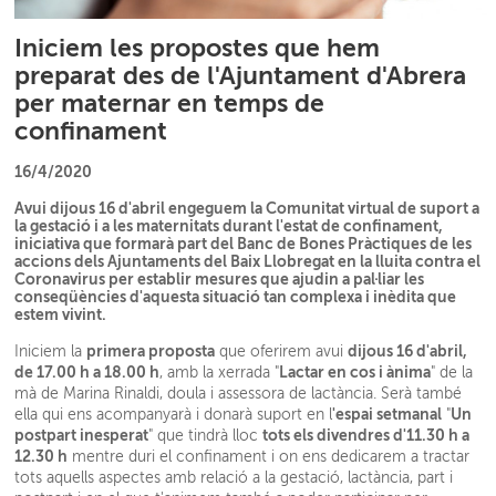
Iniciem les propostes que hem
preparat des de l'Ajuntament d'Abrera
per maternar en temps de
confinament
16/4/2020
Avui dijous 16 d'abril engeguem la Comunitat virtual de suport a
la gestació i a les maternitats durant l'estat de confinament,
iniciativa que formarà part del Banc de Bones Pràctiques de les
accions dels Ajuntaments del Baix Llobregat en la lluita contra el
Coronavirus per establir mesures que ajudin a pal·liar les
conseqüències d'aquesta situació tan complexa i inèdita que
estem vivint.
primera proposta
dijous 16 d'abril,
Iniciem la
que oferirem avui
de 17.00 h a 18.00 h
Lactar en cos i ànima
, amb la xerrada "
" de la
mà de Marina Rinaldi, doula i assessora de lactància. Serà també
'espai setmanal
Un
ella qui ens acompanyarà i donarà suport en l
"
postpart inesperat
tots els divendres d'11.30 h a
" que tindrà lloc
12.30 h
mentre duri el confinament i on ens dedicarem a tractar
tots aquells aspectes amb relació a la gestació, lactància, part i