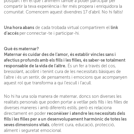
postpart i en el que t'animem també a poder participar per
compartir la teva experiència i fer més propera i enriquidora la
comunitat. Comencem aquest divendres 17 d'abril. No hi faltis!
Una hora abans
link
de cada trobada virtual compartirem el
d'accés
per
connectar-te i participar-hi.
Què és maternar?
Maternar és cuidar des de l’amor, és establir vincles sans i
afectius profunds amb els fills i les filles, és saber-se totalment
responsable de la vida de l’altre.
És un fer a través del cos,
bressolant, acollint i tenint cura de les necessitats bàsiques de
l’altre i és un sentir, de pensaments i emocions que acompanyen
aquest rol que transforma a qui l’escull i l’acull.
No hi ha una sola manera de maternar, doncs son diverses les
realitats personals que poden portar a vetllar pels fills i les filles de
diverses maneres i amb diferents estils, però es relaciona
reconèixer i atendre les necessitats dels
directament en poder
fills i les filles per a un desenvolupament harmònic de totes les
seves dimensions vitals
, oferint cura, educació, protecció,
aliment i seguretat emocional.