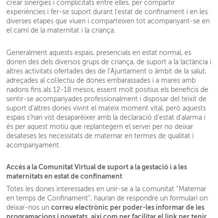
crear sinergies i complicitats entre elles, per compartir
experiències i fer-se suport durant l’estat de confinament i en les
diverses etapes que viuen i comparteixen tot acompanyant-se en
el camí de la maternitat i la criança.
Generalment aquests espais, presencials en estat normal, es
donen des dels diversos grups de criança, de suport a la lactància i
altres activitats ofertades des de l’Ajuntament o àmbit de la salut,
adreçades al col·lectiu de dones embarassades i a mares amb
nadons fins als 12-18 mesos, essent molt positius els beneficis de
sentir-se acompanyades professionalment i disposar del teixit de
suport d’altres dones vivint el mateix moment vital, però aquests
espais s’han vist desaparèixer amb la declaració d’estat d’alarma i
és per aquest motiu que replantegem el servei per no deixar
desateses les necessitats de maternar en termes de qualitat i
acompanyament.
Accés a la Comunitat Virtual de suport a la gestació i a les
maternitats en estat de confinament
Totes les dones interessades en unir-se a la comunitat “Maternar
en temps de Confinament”, hauran de respondre un formulari on
correu electrònic per poder-les informar de les
deixar-nos un
programacions i novetats
així com per facilitar el link per tenir
,