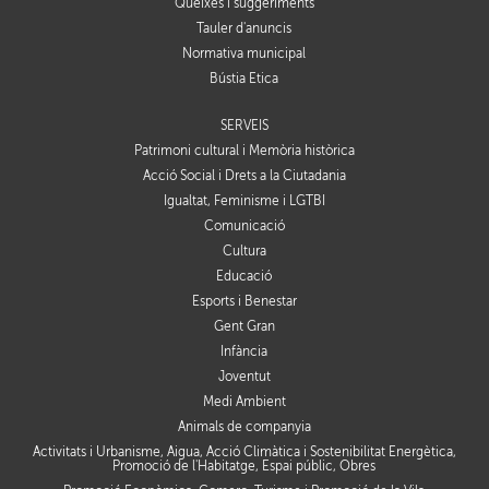
Queixes i suggeriments
Tauler d'anuncis
Normativa municipal
Bústia Ètica
SERVEIS
Patrimoni cultural i Memòria històrica
Acció Social i Drets a la Ciutadania
Igualtat, Feminisme i LGTBI
Comunicació
Cultura
Educació
Esports i Benestar
Gent Gran
Infància
Joventut
Medi Ambient
Animals de companyia
Activitats i Urbanisme, Aigua, Acció Climàtica i Sostenibilitat Energètica,
Promoció de l'Habitatge, Espai públic, Obres