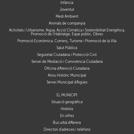
Infància
Joventut
Medi Ambient
Animals de companyia
Activitats i Urbanisme, Aigua, Acció Climàtica i Sostenibilitat Energètica,
Promoció de l'Habitatge, Espai públic, Obres
Promoció Econòmica, Comerç, Turisme i Promoció de la Vila
Salut Pública
Seguretat Ciutadana i Protecció Civil
Servei de Mediació i Convivència Ciutadana
Oficina d'Atenció Ciutadana
Arxiu Històric Municipal
Servei Municipal d'Aigües
EL MUNICIPI
Situació geogràfica
Història
En xifres
Bus urbà d'Abrera
Directori d'adreces i telèfons