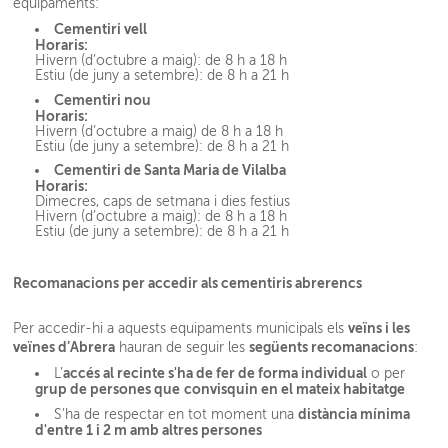
equipaments:
Cementiri vell
Horaris:
Hivern (d’octubre a maig): de 8 h a 18 h
Estiu (de juny a setembre): de 8 h a 21 h
Cementiri nou
Horaris:
Hivern (d’octubre a maig) de 8 h a 18 h
Estiu (de juny a setembre): de 8 h a 21 h
Cementiri de Santa Maria de Vilalba
Horaris:
Dimecres, caps de setmana i dies festius
Hivern (d’octubre a maig): de 8 h a 18 h
Estiu (de juny a setembre): de 8 h a 21 h
Recomanacions per accedir als cementiris abrerencs
veïns i les
Per accedir-hi a aquests equipaments municipals els
veïnes d’Abrera
següents recomanacions
hauran de seguir les
:
accés al recinte s'ha de fer de forma individual
L’
o per
grup de persones que
convisquin en el mateix habitatge
distància mínima
S'ha de respectar en tot moment una
d'entre 1 i 2 m amb altres persones