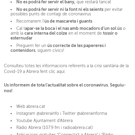
No es podrà fer servir el bany,
que restarà tancat
No es podrà fer servir ni la font ni els seients
per evitar
possibles punts de contagi de coronavirus
ús de mascareta i guants
Recomanem l’
apar-se la boca i el nas amb mocadors d’un sol ús
Cal t
o
cara interna del colze
tossir o
amb la
en el moment de
esternudar
ús correcte de les papereres i
Preguem fer un
contenidors
, siguem cívics!
Consulteu totes les informacions referents a la crisi sanitària de la
Covid-19 a Abrera
fent clic aquí.
Us informem de tota l'actualitat sobre el coronavirus. Seguiu-
nos!
Web abrera.cat
Instagram @abrerainfo i Twitter @abrerainforma
Youtube Ajuntament d'Abrera
Ràdio Abrera (107.9 fm i radioabrera.cat)
Aplicacions gratuïtes "Connecta't a Abrera" i "Ràdio