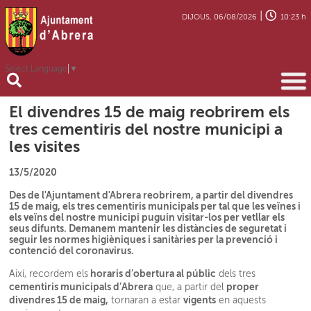
|
DIJOUS, 06/08/2026
10:23 h
Select Language
▼
El divendres 15 de maig reobrirem els
tres cementiris del nostre municipi a
les visites
13/5/2020
Des de l'Ajuntament d'Abrera reobrirem, a partir del divendres
15 de maig, els tres cementiris municipals per tal que les veïnes i
els veïns del nostre municipi puguin visitar-los per vetllar els
seus difunts. Demanem mantenir les distàncies de seguretat i
seguir les normes higièniques i sanitàries per la prevenció i
contenció del coronavirus.
horaris d’obertura al públic
Així, recordem els
dels tres
cementiris municipals d’Abrera
proper
que, a partir del
divendres 15 de maig,
vigents
tornaran a estar
en aquests