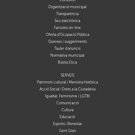
Consistori
Organització municipal
Transparència
Seu electrònica
Factures on-line
Oferta d'Ocupació Pública
Queixes i suggeriments
Tauler d'anuncis
Normativa municipal
Bústia Ètica
SERVEIS
Patrimoni cultural i Memòria històrica
Acció Social i Drets a la Ciutadania
Igualtat, Feminisme i LGTBI
Comunicació
Cultura
Educació
Esports i Benestar
Gent Gran