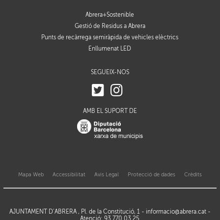
Abrera+Sostenible
Gestió de Residus a Abrera
Punts de recàrrega semiràpida de vehicles elèctrics
Enllumenat LED
SEGUEIX-NOS
AMB EL SUPORT DE
Mapa Web
Accessibilitat
Avis Legal
Protecció de dades
Crèdits
AJUNTAMENT D’ABRERA , Pl. de la Constitució, 1 -
informacio@abrera.cat
-
Atenció: 93 770 03 25