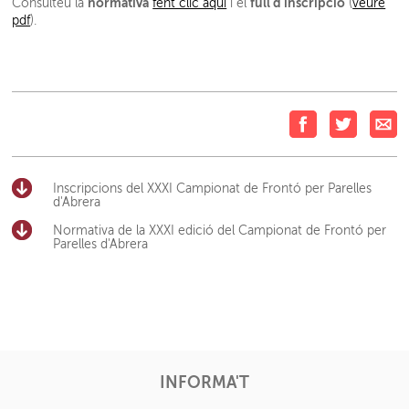
normativa
full d’inscripció
Consulteu la
fent clic aquí
i el
(
veure
pdf
).
Inscripcions del XXXI Campionat de Frontó per Parelles
d'Abrera
Normativa de la XXXI edició del Campionat de Frontó per
Parelles d'Abrera
INFORMA'T