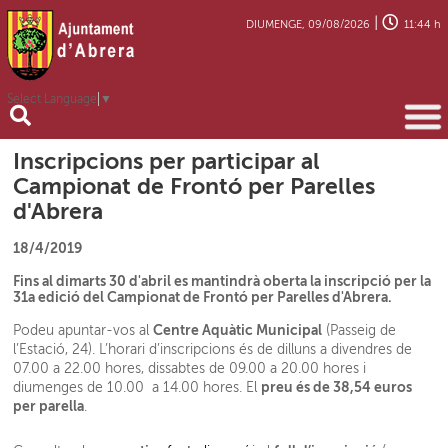
|
DIUMENGE, 09/08/2026
11:44 h
Select Language
▼
Inscripcions per participar al
Campionat de Frontó per Parelles
d'Abrera
18/4/2019
Fins al dimarts 30 d'abril es mantindrà oberta la inscripció per la
31a edició del Campionat de Frontó per Parelles d'Abrera.
Centre Aquàtic Municipal
Podeu apuntar-vos al
(Passeig de
l’Estació, 24). L’horari d’inscripcions és de dilluns a divendres de
07.00 a 22.00 hores, dissabtes de 09.00 a 20.00 hores i
preu és de 38,54 euros
diumenges de 10.00 a 14.00 hores. El
per parella
.