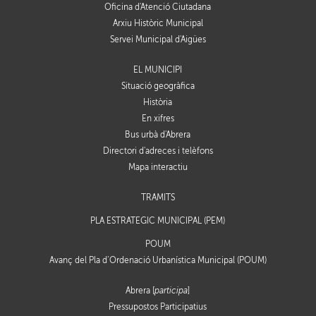
Oficina d'Atenció Ciutadana
Arxiu Històric Municipal
Servei Municipal d'Aigües
EL MUNICIPI
Situació geogràfica
Història
En xifres
Bus urbà d'Abrera
Directori d'adreces i telèfons
Mapa interactiu
TRÀMITS
PLA ESTRATÈGIC MUNICIPAL (PEM)
POUM
Avanç del Pla d’Ordenació Urbanística Municipal (POUM)
Abrera [
participa
]
Pressupostos Participatius