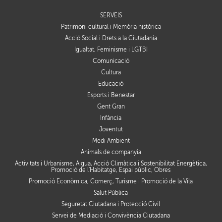
SERVEIS
Patrimoni cultural i Memòria històrica
Acció Social i Drets a la Ciutadania
Igualtat, Feminisme i LGTBI
Comunicació
Cultura
Educació
Esports i Benestar
Gent Gran
Infància
Joventut
Medi Ambient
Animals de companyia
Activitats i Urbanisme, Aigua, Acció Climàtica i Sostenibilitat Energètica,
Promoció de l'Habitatge, Espai públic, Obres
Promoció Econòmica, Comerç, Turisme i Promoció de la Vila
Salut Pública
Seguretat Ciutadana i Protecció Civil
Servei de Mediació i Convivència Ciutadana