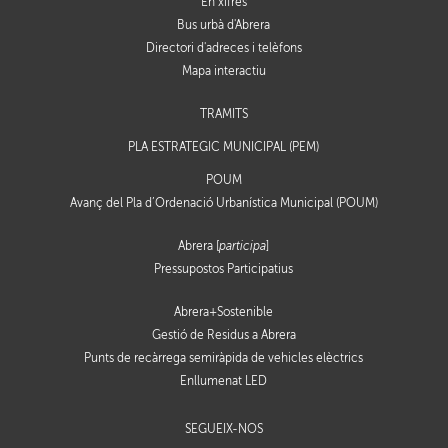
En xifres
Bus urbà d'Abrera
Directori d'adreces i telèfons
Mapa interactiu
TRÀMITS
PLA ESTRATÈGIC MUNICIPAL (PEM)
POUM
Avanç del Pla d’Ordenació Urbanística Municipal (POUM)
Abrera [
participa
]
Pressupostos Participatius
Abrera+Sostenible
Gestió de Residus a Abrera
Punts de recàrrega semiràpida de vehicles elèctrics
Enllumenat LED
SEGUEIX-NOS