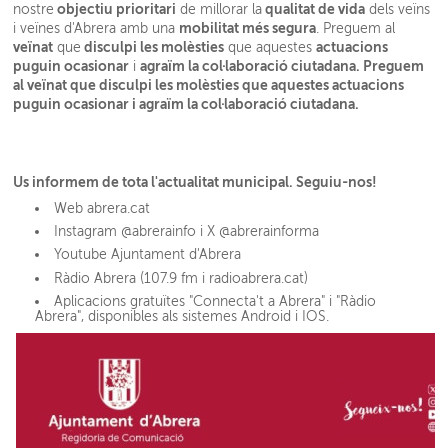
objectiu prioritari
qualitat de vida
nostre
de millorar la
dels veïns
mobilitat més segura
i veïnes d'Abrera amb una
. P
reguem al
veïnat
disculpi les molèsties
actuacions
que
que aquestes
puguin ocasionar
agraïm la
col·laboració ciutadana
.
Preguem
i
al veïnat que disculpi les molèsties que aquestes actuacions
puguin ocasionar i agraïm la col·laboració ciutadana.
Us informem de tota l'actualitat municipal. Seguiu-nos!
Web abrera.cat
Instagram @abrerainfo i X @abrerainforma
Youtube Ajuntament d'Abrera
Ràdio Abrera (107.9 fm i radioabrera.cat)
Aplicacions gratuïtes "Connecta't a Abrera" i "Ràdio
Abrera", disponibles als sistemes Android i IOS.