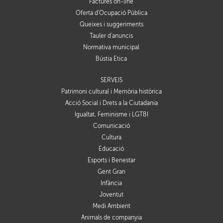
Factures on-line
Oferta d'Ocupació Pública
Queixes i suggeriments
Tauler d'anuncis
Normativa municipal
Bústia Ètica
SERVEIS
Patrimoni cultural i Memòria històrica
Acció Social i Drets a la Ciutadania
Igualtat, Feminisme i LGTBI
Comunicació
Cultura
Educació
Esports i Benestar
Gent Gran
Infància
Joventut
Medi Ambient
Animals de companyia