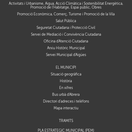
Activitats i Urbanisme, Aigua, Acció Climàtica i Sostenibilitat Energètica,
Promoció de l'Habitatge, Espai públic, Obres
Promoció Econòmica, Comerç, Turisme i Promoció de la Vila
Salut Pública
Seguretat Ciutadana i Protecció Civil
Servei de Mediació i Convivència Ciutadana
Oficina d'Atenció Ciutadana
Arxiu Històric Municipal
Servei Municipal d'Aigües
EL MUNICIPI
Situació geogràfica
Història
En xifres
Bus urbà d'Abrera
Directori d'adreces i telèfons
Mapa interactiu
TRÀMITS
PLA ESTRATÈGIC MUNICIPAL (PEM)