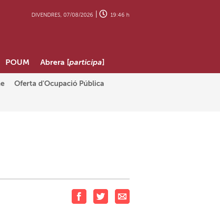
|
DIVENDRES, 07/08/2026
19:46 h
POUM
Abrera [
participa
]
ne
Oferta d'Ocupació Pública