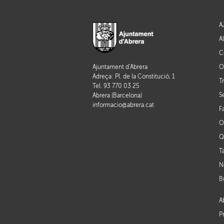
A
A
C
O
Ajuntament d'Abrera
Adreça: Pl. de la Constitució, 1
T
Tel. 93 770 03 25
S
Abrera (Barcelona)
informacio@abrera.cat
F
O
Q
T
N
B
A
P