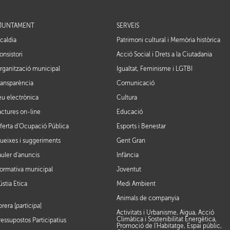
JUNTAMENT
SERVEIS
lcaldia
Patrimoni cultural i Memòria històrica
onsistori
Acció Social i Drets a la Ciutadania
rganització municipal
Igualtat, Feminisme i LGTBI
ransparència
Comunicació
eu electrònica
Cultura
actures on-line
Educació
ferta d'Ocupació Pública
Esports i Benestar
ueixes i suggeriments
Gent Gran
auler d'anuncis
Infància
ormativa municipal
Joventut
ústia Ètica
Medi Ambient
Animals de companyia
brera [
participa
]
Activitats i Urbanisme, Aigua, Acció
Climàtica i Sostenibilitat Energètica,
ressupostos Participatius
Promoció de l'Habitatge, Espai públic,