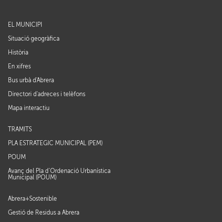
EL MUNICIPI
Situació geogràfica
Història
En xifres
Bus urbà d'Abrera
Directori d'adreces i telèfons
Mapa interactiu
TRÀMITS
PLA ESTRATÈGIC MUNICIPAL (PEM)
POUM
Avanç del Pla d’Ordenació Urbanística
Municipal (POUM)
Abrera+Sostenible
Gestió de Residus a Abrera