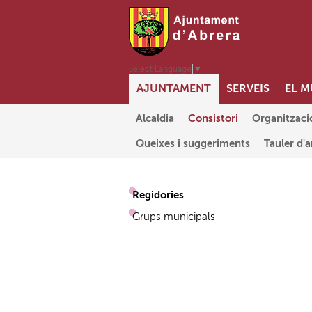
Select Language
▼
AJUNTAMENT
SERVEIS
EL M
Abrera+Sostenible
Alcaldia
Consistori
Organitzaci
Queixes i suggeriments
Tauler d'
Regidories
Grups municipals