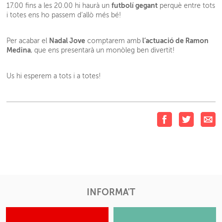
futbolí gegant
17.00 fins a les 20.00 hi haurà un
perquè entre tots
i totes ens ho passem d’allò més bé!
Nadal Jove
l’actuació de Ramon
Per acabar el
comptarem amb
Medina
, que ens presentarà un monòleg ben divertit!
Us hi esperem a tots i a totes!
INFORMA'T