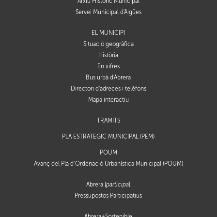
Arxiu Històric Municipal
Servei Municipal d'Aigües
EL MUNICIPI
Situació geogràfica
Història
En xifres
Bus urbà d'Abrera
Directori d'adreces i telèfons
Mapa interactiu
TRÀMITS
PLA ESTRATÈGIC MUNICIPAL (PEM)
POUM
Avanç del Pla d’Ordenació Urbanística Municipal (POUM)
Abrera [
participa
]
Pressupostos Participatius
Abrera+Sostenible