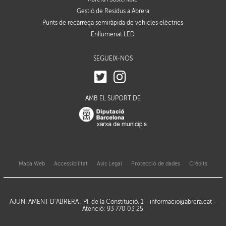
Gestió de Residus a Abrera
Punts de recàrrega semiràpida de vehicles elèctrics
Enllumenat LED
SEGUEIX-NOS
AMB EL SUPORT DE
Mapa Web
Accessibilitat
Avis Legal
Protecció de dades
Crèdits
AJUNTAMENT D’ABRERA , Pl. de la Constitució, 1 -
informacio@abrera.cat
-
Atenció: 93 770 03 25