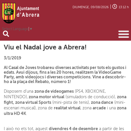
|
DIUMENGE, 09/08/2026
13:12 h
Select Language
▼
Viu el Nadal jove a Abrera!
3/1/2019
Al Casal de Joves trobareu diverses activitats per tots els gustos i
edats. Avui dijous, fins a les 20 hores, realitzem la VideoGame
Party, amb videojocs i diverses competicions. Vine a descobrir-
ho a la plaça del Rebato, número 1!
zona de videogames
Disposem d’una
(PS4, XBOXONE,
zona motor virtual
zona
NINTENDO),
(simuladors de conducció),
fight,
zona virtual Sports
zona dance
(mini-pista de tenis),
(mini-
realitat virtual
arcade
zona
escenari musical), zona de
, zona
i una
ultra HD 4K
.
divendres 4 de desembre
I això no ets tot, aquest
a partir de les