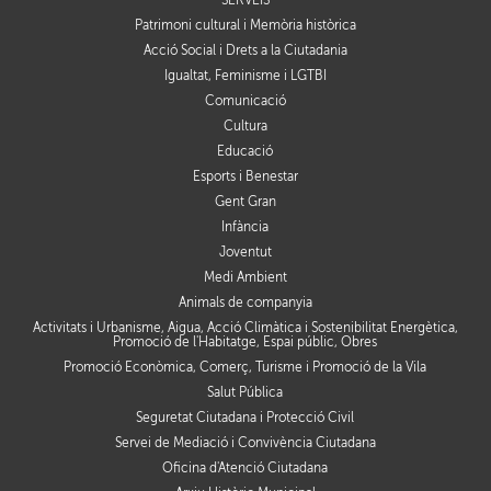
SERVEIS
Patrimoni cultural i Memòria històrica
Acció Social i Drets a la Ciutadania
Igualtat, Feminisme i LGTBI
Comunicació
Cultura
Educació
Esports i Benestar
Gent Gran
Infància
Joventut
Medi Ambient
Animals de companyia
Activitats i Urbanisme, Aigua, Acció Climàtica i Sostenibilitat Energètica,
Promoció de l'Habitatge, Espai públic, Obres
Promoció Econòmica, Comerç, Turisme i Promoció de la Vila
Salut Pública
Seguretat Ciutadana i Protecció Civil
Servei de Mediació i Convivència Ciutadana
Oficina d'Atenció Ciutadana