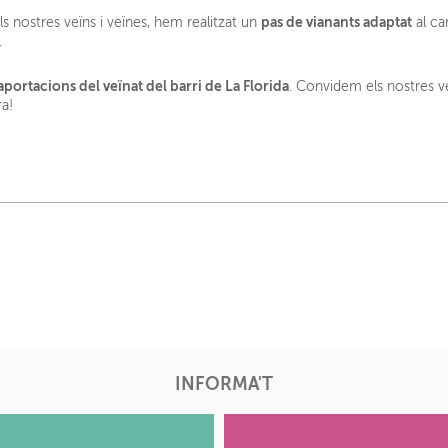
pas de vianants adaptat
s nostres veïns i veïnes, hem realitzat un
al ca
.
aportacions del veïnat del barri de La Florida
. Convidem els nostres ve
a!
INFORMA'T