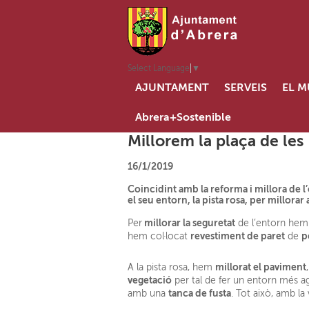
Select Language
▼
AJUNTAMENT
SERVEIS
EL M
Abrera+Sostenible
Millorem la plaça de les E
16/1/2019
Coincidint amb la reforma i millora de l’
el seu entorn, la pista rosa, per millorar
millorar la seguretat
Per
de l’entorn hem s
revestiment de paret
p
hem col·locat
de
millorat el paviment
A la pista rosa, hem
vegetació
per tal de fer un entorn més a
tanca de fusta
amb una
. Tot això, amb la