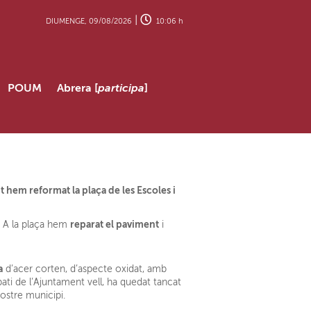
|
DIUMENGE, 09/08/2026
10:06 h
POUM
Abrera [
participa
]
t hem reformat la plaça de les Escoles i
reparat el paviment
a. A la plaça hem
i
a
d’acer corten, d’aspecte oxidat, amb
 pati de l’Ajuntament vell, ha quedat tancat
nostre municipi.