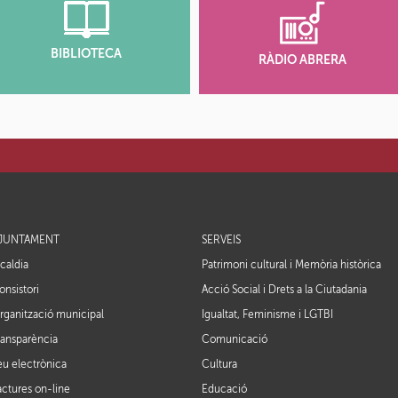
BIBLIOTECA
RÀDIO ABRERA
JUNTAMENT
SERVEIS
lcaldia
Patrimoni cultural i Memòria històrica
onsistori
Acció Social i Drets a la Ciutadania
rganització municipal
Igualtat, Feminisme i LGTBI
ransparència
Comunicació
eu electrònica
Cultura
actures on-line
Educació