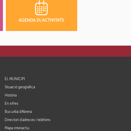
AGENDA D\'ACTIVITATS
EL MUNICIPI
Situació geogràfica
Història
En xifres
Bus urbà d'Abrera
Directori d'adreces i telèfons
Mapa interactiu