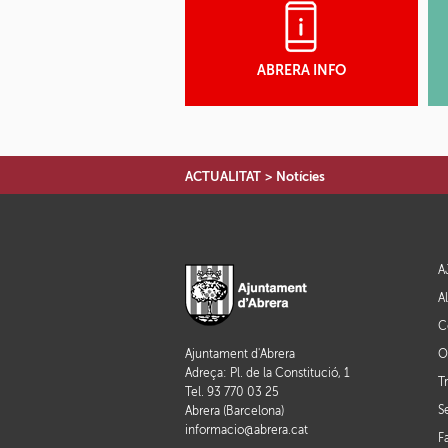
ABRERA INFO
ACTUALITAT
>
Notícies
A
A
C
O
Ajuntament d'Abrera
Adreça: Pl. de la Constitució, 1
T
Tel. 93 770 03 25
S
Abrera (Barcelona)
informacio@abrera.cat
F