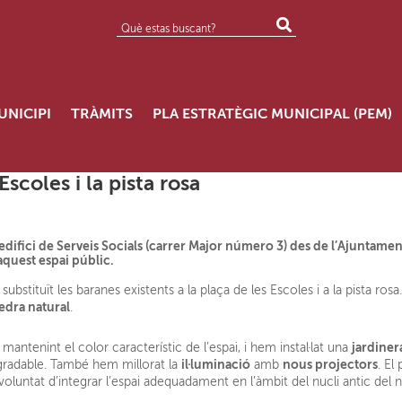
UNICIPI
TRÀMITS
PLA ESTRATÈGIC MUNICIPAL (PEM)
scoles i la pista rosa
edifici de Serveis Socials (carrer Major número 3) des de l’Ajuntamen
 aquest espai públic.
ubstituït les baranes existents a la plaça de les Escoles i a la pista ros
edra natural
.
jardiner
, mantenint el color característic de l’espai, i hem instal·lat una
il·luminació
nous projectors
gradable. També hem millorat la
amb
. El
 voluntat d’integrar l’espai adequadament en l’àmbit del nucli antic del 