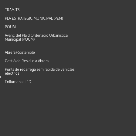
TRÀMITS
PLA ESTRATÈGIC MUNICIPAL (PEM)
POUM
Avanç del Pla d’Ordenació Urbanística
Municipal (POUM)
Abrera+Sostenible
Gestió de Residus a Abrera
Punts de recàrrega semiràpida de vehicles
elèctrics
i
Enllumenat LED