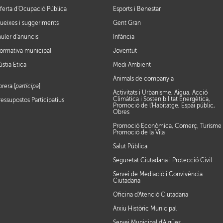
ferta d'Ocupació Pública
Esports i Benestar
ueixes i suggeriments
Gent Gran
auler d'anuncis
Infància
ormativa municipal
Joventut
ústia Ètica
Medi Ambient
Animals de companyia
brera [
participa
]
Activitats i Urbanisme, Aigua, Acció
Climàtica i Sostenibilitat Energètica,
ressupostos Participatius
Promoció de l'Habitatge, Espai públic,
Obres
Promoció Econòmica, Comerç, Turisme 
Promoció de la Vila
Salut Pública
Seguretat Ciutadana i Protecció Civil
Servei de Mediació i Convivència
Ciutadana
Oficina d'Atenció Ciutadana
Arxiu Històric Municipal
Servei Municipal d'Aigües