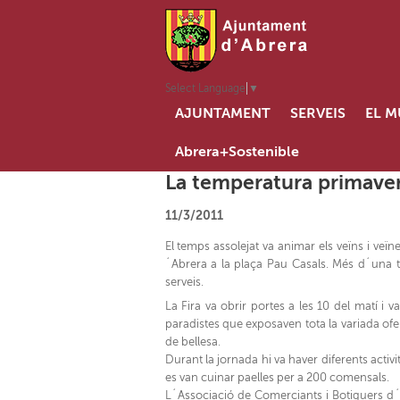
Select Language
▼
AJUNTAMENT
SERVEIS
EL M
Abrera+Sostenible
La temperatura primavera
11/3/2011
El temps assolejat va animar els veïns i ve
´Abrera a la plaça Pau Casals. Més d´una t
serveis.
La Fira va obrir portes a les 10 del matí i v
paradistes que exposaven tota la variada ofe
de bellesa.
Durant la jornada hi va haver diferents activi
es van cuinar paelles per a 200 comensals.
L´Associació de Comerciants i Botiguers d´Ab