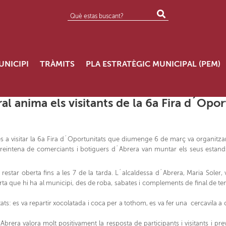
UNICIPI
TRÀMITS
PLA ESTRATÈGIC MUNICIPAL (PEM)
l anima els visitants de la 6a Fira d´Opor
ïnes a visitar la 6a Fira d´Oportunitats que diumenge 6 de març va organitz
reintena de comerciants i botiguers d´Abrera van muntar els seus estand
a restar oberta fins a les 7 de la tarda. L´alcaldessa d´Abrera, Maria Soler, v
rta que hi ha al municipi, des de roba, sabates i complements de final de te
tats: es va repartir xocolatada i coca per a tothom, es va fer una cercavila a
rera valora molt positivament la resposta de participants i visitants i pre