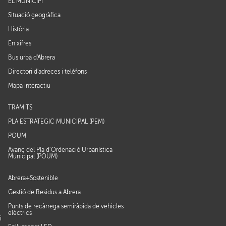
EL MUNICIPI
Situació geogràfica
Història
En xifres
Bus urbà d'Abrera
Directori d'adreces i telèfons
Mapa interactiu
TRÀMITS
PLA ESTRATÈGIC MUNICIPAL (PEM)
POUM
Avanç del Pla d’Ordenació Urbanística
Municipal (POUM)
Abrera+Sostenible
Gestió de Residus a Abrera
Punts de recàrrega semiràpida de vehicles
elèctrics
i