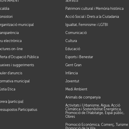
JUNTAMENT
SERVEIS
lcaldia
Patrimoni cultural i Memòria històrica
onsistori
Acció Social i Drets a la Ciutadania
rganització municipal
Igualtat, Feminisme i LGTBI
ransparència
Comunicació
eu electrònica
Cultura
actures on-line
Educació
ferta d'Ocupació Pública
Esports i Benestar
ueixes i suggeriments
Gent Gran
auler d'anuncis
Infància
ormativa municipal
Joventut
ústia Ètica
Medi Ambient
Animals de companyia
brera [
participa
]
Activitats i Urbanisme, Aigua, Acció
Climàtica i Sostenibilitat Energètica,
ressupostos Participatius
Promoció de l'Habitatge, Espai públic,
Obres
Promoció Econòmica, Comerç, Turisme 
Promoció de la Vila