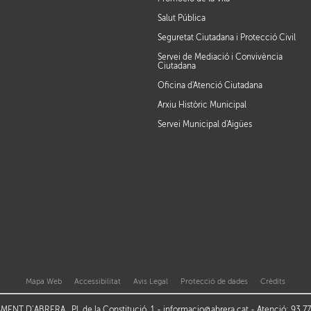
Salut Pública
Seguretat Ciutadana i Protecció Civil
Servei de Mediació i Convivència
Ciutadana
Oficina d'Atenció Ciutadana
Arxiu Històric Municipal
Servei Municipal d'Aigües
Mapa Web
Accessibilitat
Avis Legal
Protecció de dades
Crèdits
ENT D’ABRERA , Pl. de la Constitució, 1 -
informacio@abrera.cat
- Atenció: 93 7