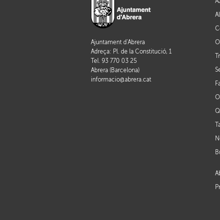
A
A
C
O
Ajuntament d'Abrera
Adreça: Pl. de la Constitució, 1
T
Tel. 93 770 03 25
S
Abrera (Barcelona)
informacio@abrera.cat
F
O
Q
T
N
B
A
P