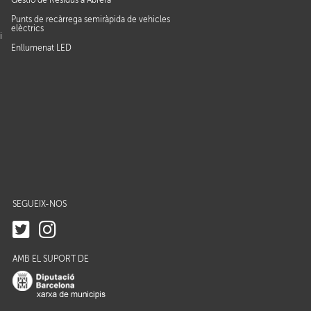
Gestió de Residus a Abrera
Punts de recàrrega semiràpida de vehicles
elèctrics
i
Enllumenat LED
SEGUEIX-NOS
AMB EL SUPORT DE