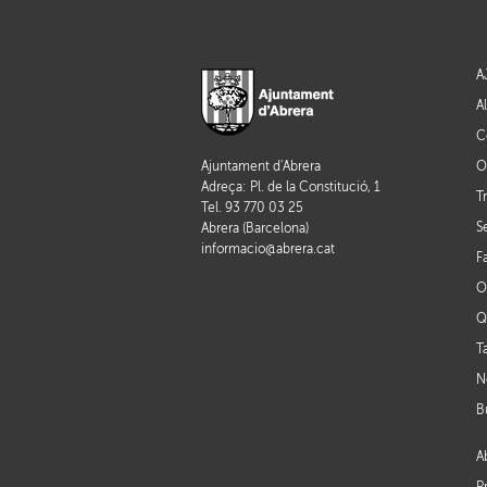
A
A
C
O
Ajuntament d'Abrera
Adreça: Pl. de la Constitució, 1
T
Tel. 93 770 03 25
S
Abrera (Barcelona)
informacio@abrera.cat
F
O
Q
T
N
B
A