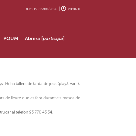
|
DIJOUS, 06/08/2026
20:06 h
POUM
Abrera [
participa
]
 ha tallers de tarda de jocs (play3, wii...),
ors de lleure que es farà durant els mesos de
trucar al telèfon 93 770 43 34.