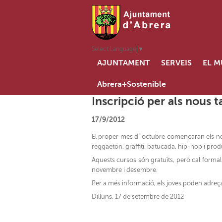
Select Language
▼
AJUNTAMENT
SERVEIS
EL M
Abrera+Sostenible
Inscripció per als nous t
17/9/2012
El proper mes d´octubre començaran els nous 
reggaeton, graffiti, batucada, hip-hop i pro
Aquests cursos són gratuïts, però cal formali
novembre i desembre.
Per a més informació, els joves poden adreçar
Dilluns, 17 de setembre de 2012