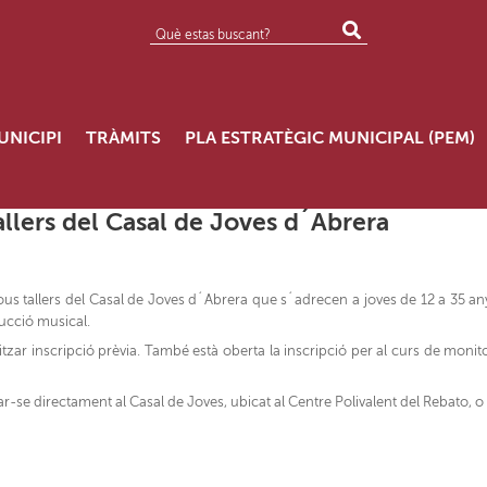
UNICIPI
TRÀMITS
PLA ESTRATÈGIC MUNICIPAL (PEM)
allers del Casal de Joves d´Abrera
tallers del Casal de Joves d´Abrera que s´adrecen a joves de 12 a 35 anys. Hi
ducció musical.
tzar inscripció prèvia.
També està oberta la inscripció per al curs de monit
-se directament al Casal de Joves, ubicat al Centre Polivalent del Rebato, o 