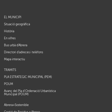
EL MUNICIPI
Situació geogràfica
Història
En xifres
Bus urbà d'Abrera
Directori d'adreces i telèfons
Mapa interactiu
TRÀMITS
PLA ESTRATÈGIC MUNICIPAL (PEM)
POUM
Avanç del Pla d’Ordenació Urbanística
Municipal (POUM)
Abrera+Sostenible