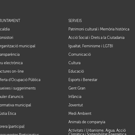
JUNTAMENT
SERVEIS
lcaldia
Patrimoni cultural i Memòria històrica
onsistori
Acció Social i Drets a la Ciutadania
rganització municipal
Igualtat, Feminisme i LGTBI
ransparència
Comunicació
eu electrònica
Cultura
actures on-line
Educació
ferta d'Ocupació Pública
Esports i Benestar
ueixes i suggeriments
Gent Gran
auler d'anuncis
Infància
ormativa municipal
Joventut
ústia Ètica
Medi Ambient
Animals de companyia
brera [
participa
]
Activitats i Urbanisme, Aigua, Acció
Climàtica i Sostenibilitat Energètica,