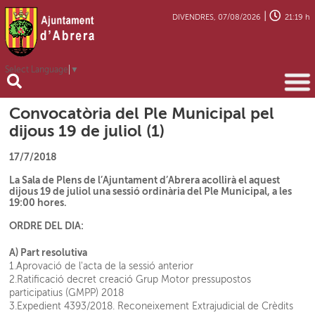
|
DIVENDRES, 07/08/2026
21:19 h
Select Language
▼
Convocatòria del Ple Municipal pel
dijous 19 de juliol (1)
17/7/2018
La Sala de Plens de l’Ajuntament d’Abrera acollirà el aquest
dijous 19 de juliol una sessió ordinària del Ple Municipal, a les
19:00 hores.
ORDRE DEL DIA:
A) Part resolutiva
1.Aprovació de l'acta de la sessió anterior
2.Ratificació decret creació Grup Motor pressupostos
participatius (GMPP) 2018
3.Expedient 4393/2018. Reconeixement Extrajudicial de Crèdits