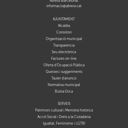
Abrera (Barcelona)
informacio@abrera.cat
AJUNTAMENT
Alcaldia
Consistori
Organització municipal
Transparència
Seu electrònica
Factures on-line
Oferta d'Ocupació Pública
Queixes i suggeriments
Tauler d'anuncis
Normativa municipal
Bústia Ètica
SERVEIS
Patrimoni cultural i Memòria històrica
Acció Social i Drets a la Ciutadania
Igualtat, Feminisme i LGTBI