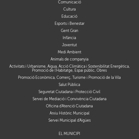
Comunicació
Cultura
Educació
Esports i Benestar
Gent Gran
Infància
Joventut
Medi Ambient
Animals de companyia
Activitats i Urbanisme, Aigua, Acció Climàtica i Sostenibilitat Energètica,
Promoció de l'Habitatge, Espai públic, Obres
Promoció Econòmica, Comerç, Turisme i Promoció de la Vila
Salut Pública
Seguretat Ciutadana i Protecció Civil
Servei de Mediació i Convivència Ciutadana
Oficina d'Atenció Ciutadana
Arxiu Històric Municipal
Servei Municipal d'Aigües
EL MUNICIPI