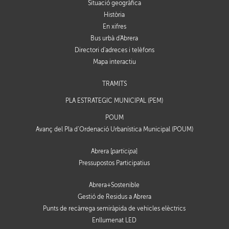
Situació geogràfica
Història
En xifres
Bus urbà d'Abrera
Directori d'adreces i telèfons
Mapa interactiu
TRÀMITS
PLA ESTRATÈGIC MUNICIPAL (PEM)
POUM
Avanç del Pla d’Ordenació Urbanística Municipal (POUM)
Abrera [
participa
]
Pressupostos Participatius
Abrera+Sostenible
Gestió de Residus a Abrera
Punts de recàrrega semiràpida de vehicles elèctrics
Enllumenat LED