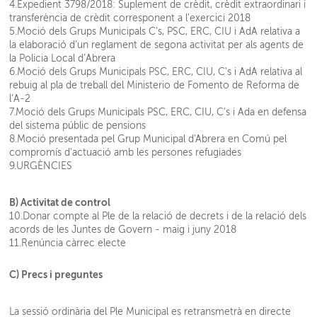
4.Expedient 3798/2018: Suplement de crèdit, crèdit extraordinari i
transferència de crèdit corresponent a l'exercici 2018
5.Moció dels Grups Municipals C's, PSC, ERC, CIU i AdA relativa a
la elaboració d’un reglament de segona activitat per als agents de
la Policia Local d’Abrera
6.Moció dels Grups Municipals PSC, ERC, CIU, C's i AdA relativa al
rebuig al pla de treball del Ministerio de Fomento de Reforma de
l’A-2
7.Moció dels Grups Municipals PSC, ERC, CIU, C's i Ada en defensa
del sistema públic de pensions
8.Moció presentada pel Grup Municipal d'Abrera en Comú pel
compromís d'actuació amb les persones refugiades
9.URGÈNCIES
B) Activitat de control
10.Donar compte al Ple de la relació de decrets i de la relació dels
acords de les Juntes de Govern - maig i juny 2018
11.Renúncia càrrec electe
C) Precs i preguntes
La sessió ordinària del Ple Municipal es retransmetrà en directe