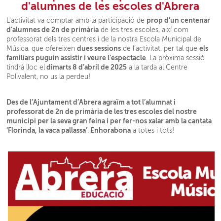
d'alumnes de les escoles d'Abrera
prop d’un centenar
L'activitat va comptar amb la participació de
d’alumnes de 2n de primària
de les tres escoles, així com
professorat dels tres centres i de la nostra Escola Municipal de
dues sessions
els
Música, que ofereixen
de l’activitat, per tal que
familiars puguin assistir i veure l’espectacle
. La pròxima sessió
dimarts 8 d’abril de 2025
tindrà lloc el
a la tarda al Centre
Polivalent, no us la perdeu!
Des de l’Ajuntament d’Abrera agraïm a tot l’alumnat i
professorat de 2n de primària de les tres escoles del nostre
municipi per la seva gran feina i per fer-nos xalar amb la cantata
‘Florinda, la vaca pallassa’
Enhorabona
.
a totes i tots!