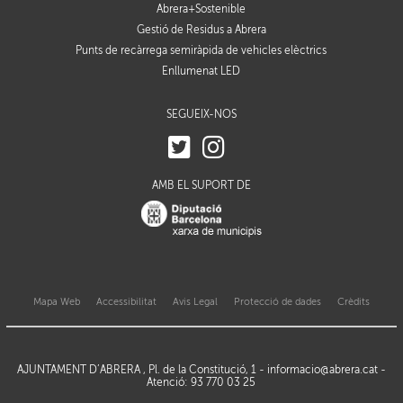
Abrera+Sostenible
Gestió de Residus a Abrera
Punts de recàrrega semiràpida de vehicles elèctrics
Enllumenat LED
SEGUEIX-NOS
AMB EL SUPORT DE
Mapa Web
Accessibilitat
Avis Legal
Protecció de dades
Crèdits
AJUNTAMENT D’ABRERA , Pl. de la Constitució, 1 -
informacio@abrera.cat
-
Atenció: 93 770 03 25