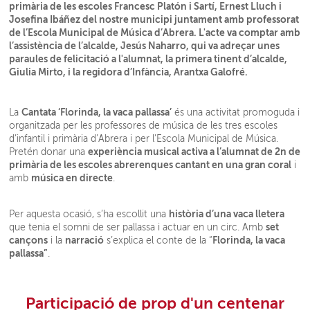
primària de les escoles Francesc Platón i Sartí, Ernest Lluch i
Josefina Ibáñez del nostre municipi juntament amb professorat
de l’Escola Municipal de Música d’Abrera. L'acte va comptar amb
l’assistència de l’alcalde, Jesús Naharro, qui va adreçar unes
paraules de felicitació a l'alumnat, la primera tinent d’alcalde,
Giulia Mirto, i la regidora d’Infància, Arantxa Galofré.
Cantata ‘Florinda, la vaca pallassa’
La
és una activitat promoguda i
organitzada per les professores de música de les tres escoles
d’infantil i primària d’Abrera i per l’Escola Municipal de Música.
experiència musical activa a l’alumnat de 2n de
Pretén donar una
primària de les escoles abrerenques cantant en una gran coral
i
música en directe
amb
.
història d’una vaca lletera
Per aquesta ocasió, s’ha escollit una
set
que tenia el somni de ser pallassa i actuar en un circ. Amb
cançons
narració
Florinda, la vaca
i la
s’explica el conte de la “
pallassa”
.
Participació de prop d'un centenar