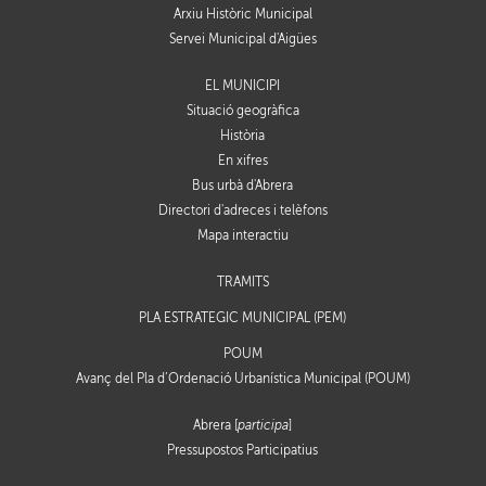
Arxiu Històric Municipal
Servei Municipal d'Aigües
EL MUNICIPI
Situació geogràfica
Història
En xifres
Bus urbà d'Abrera
Directori d'adreces i telèfons
Mapa interactiu
TRÀMITS
PLA ESTRATÈGIC MUNICIPAL (PEM)
POUM
Avanç del Pla d’Ordenació Urbanística Municipal (POUM)
Abrera [
participa
]
Pressupostos Participatius