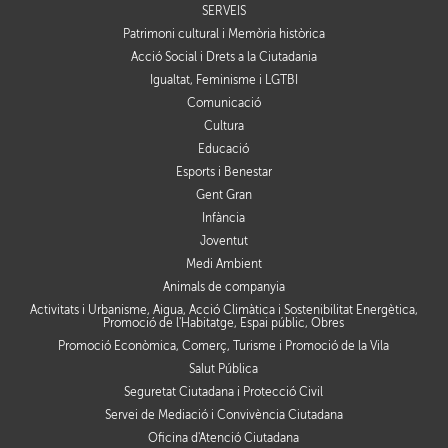
SERVEIS
Patrimoni cultural i Memòria històrica
Acció Social i Drets a la Ciutadania
Igualtat, Feminisme i LGTBI
Comunicació
Cultura
Educació
Esports i Benestar
Gent Gran
Infància
Joventut
Medi Ambient
Animals de companyia
Activitats i Urbanisme, Aigua, Acció Climàtica i Sostenibilitat Energètica,
Promoció de l'Habitatge, Espai públic, Obres
Promoció Econòmica, Comerç, Turisme i Promoció de la Vila
Salut Pública
Seguretat Ciutadana i Protecció Civil
Servei de Mediació i Convivència Ciutadana
Oficina d'Atenció Ciutadana