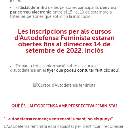
inclòs
llistat definitiu
s’enviarà
El
de les persones participants
per correu electrònic
entre el 15 i el 19 de setembre a
totes les persones que sol·licitin la inscripció.
Les inscripcions per als cursos
d'Autodefensa Feminista estaran
obertes
fins al dimecres 14 de
setembre
de 2022, inclòs
Trobareu tota la informació sobre els cursos
d'autodefensa en el
flyer que podeu consultar fent clic aquí
.
QUÈ ÉS L’AUTODEFENSA AMB PERSPECTIVA FEMINISTA?
“L’autodefensa comença entrenant la ment, no els punys”
L’Autodefensa feminista és la capacitat per identificar i reconèixer