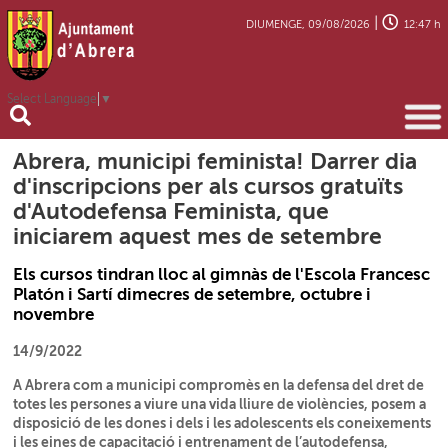
|
DIUMENGE, 09/08/2026
12:47 h
Select Language
▼
Abrera, municipi feminista! Darrer dia
d'inscripcions per als cursos gratuïts
d'Autodefensa Feminista, que
iniciarem aquest mes de setembre
Els cursos tindran lloc al gimnàs de l'Escola Francesc
Platón i Sartí dimecres de setembre, octubre i
novembre
14/9/2022
A Abrera com a municipi compromès en la defensa del dret de
totes les persones a viure una vida lliure de violències, posem a
disposició de les dones i dels i les adolescents els coneixements
i les eines de capacitació i entrenament de l’autodefensa,