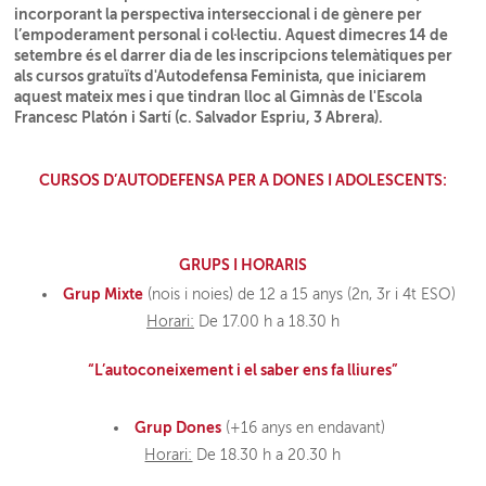
incorporant la perspectiva interseccional i de gènere per
l’empoderament personal i col·lectiu. Aquest dimecres 14 de
setembre és el darrer dia de les inscripcions telemàtiques per
als cursos gratuïts d'Autodefensa Feminista, que iniciarem
aquest mateix mes i que tindran lloc al Gimnàs de l'Escola
Francesc Platón i Sartí (c. Salvador Espriu, 3 Abrera).
CURSOS D’AUTODEFENSA PER A DONES I ADOLESCENTS:
GRUPS I HORARIS
Grup Mixte
(nois i noies) de 12 a 15 anys (2n, 3r i 4t ESO)
Horari:
De 17.00 h a 18.30 h
“L’autoconeixement i el saber ens fa lliures”
Grup Dones
(+16 anys en endavant)
Horari:
De 18.30 h a 20.30 h