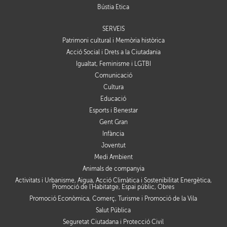
Bústia Ètica
SERVEIS
Patrimoni cultural i Memòria històrica
Acció Social i Drets a la Ciutadania
Igualtat, Feminisme i LGTBI
Comunicació
Cultura
Educació
Esports i Benestar
Gent Gran
Infància
Joventut
Medi Ambient
Animals de companyia
Activitats i Urbanisme, Aigua, Acció Climàtica i Sostenibilitat Energètica,
Promoció de l'Habitatge, Espai públic, Obres
Promoció Econòmica, Comerç, Turisme i Promoció de la Vila
Salut Pública
Seguretat Ciutadana i Protecció Civil