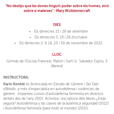
“No desitjo que les dones tinguin poder sobre els homes, sinó
sobre sí mateixes”- Mary Wollstonecraft
DIES
Els dimecres 21 i 28 de setembre
Els dimecres 5, 19 i 26 d’octubre
Els dimecres 2, 9, 16, 23 i 30 de novembre de 2022
LLOC
Gimnàs de l'Escola Francesc Platón i Sartí (c. Salvador Espriu, 3
Abrera)
INSTRUCTORA:
Karin Konkle
és llicènciada en Estudis de Gènere i 3er Dan
d'Aikido, a més d'especialista en autodefensa i violències de
gènere. Imparteix cursos d'autodefensa feminista en diversos
àmbits des de l’any 2001. Activista i escriptora dels llibres
¿Estás
segura? Autodefensa y las claves de la auténtica seguridad
(2012)
i
Autodefensa feminista (para todo el mundo)
(2021).