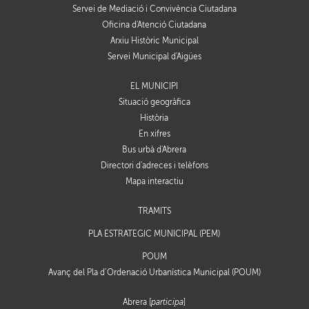
Servei de Mediació i Convivència Ciutadana
Oficina d'Atenció Ciutadana
Arxiu Històric Municipal
Servei Municipal d'Aigües
EL MUNICIPI
Situació geogràfica
Història
En xifres
Bus urbà d'Abrera
Directori d'adreces i telèfons
Mapa interactiu
TRÀMITS
PLA ESTRATÈGIC MUNICIPAL (PEM)
POUM
Avanç del Pla d’Ordenació Urbanística Municipal (POUM)
Abrera [
participa
]