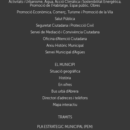
Activitats i Urbanisme, Aigua, Acció Climàtica i Sostenibilitat Energètica,
Promoció de l'Habitatge, Espai públic, Obres
Promoció Econòmica, Comerç, Turisme i Promoció de la Vila
Salut Pública
Seguretat Ciutadana i Protecció Civil
Servei de Mediació i Convivència Ciutadana
Oficina d'Atenció Ciutadana
Arxiu Històric Municipal
Servei Municipal d'Aigües
EL MUNICIPI
Situació geogràfica
Història
En xifres
Bus urbà d'Abrera
Directori d'adreces i telèfons
Mapa interactiu
TRÀMITS
PLA ESTRATÈGIC MUNICIPAL (PEM)