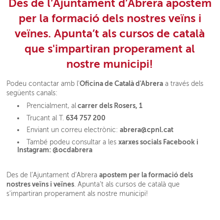
Des de l’Ajuntament d’Abrera apostem
per la formació dels nostres veïns i
veïnes.
Apunta’t als cursos de català
que s'impartiran properament al
nostre municipi!
Oficina de Català d'Abrera
Podeu contactar amb l'
a través dels
següents canals:
carrer dels Rosers, 1
Prencialment, al
634 757 200
Trucant al T.
abrera@cpnl.cat
Enviant un correu electrònic:
xarxes socials Facebook i
També podeu consultar a les
Instagram: @ocdabrera
apostem per la formació dels
Des de l’Ajuntament d’Abrera
nostres veïns i veïnes
. Apunta’t als cursos de català que
s'impartiran properament als nostre municipi!