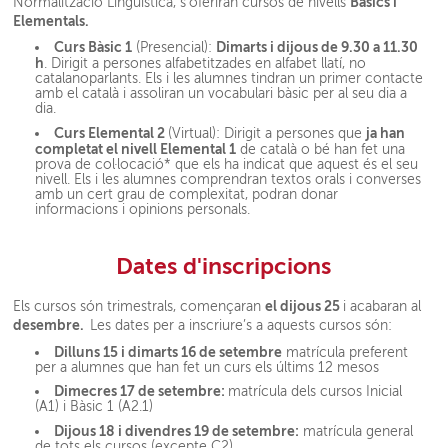
Bàsics i
Normalització Lingüística, s’oferiran cursos de nivells
Elementals.
Curs Bàsic 1
Dimarts i dijous de 9.30 a 11.30
(Presencial):
h
. Dirigit a persones alfabetitzades en alfabet llatí, no
catalanoparlants. Els i les alumnes tindran un primer contacte
amb el català i assoliran un vocabulari bàsic per al seu dia a
dia.
Curs Elemental 2
ja han
(Virtual): Dirigit a persones que
completat el nivell Elemental 1
de català o bé han fet una
prova de col·locació* que els ha indicat que aquest és el seu
nivell. Els i les alumnes comprendran textos orals i converses
amb un cert grau de complexitat, podran donar
informacions i opinions personals.
Dates d'inscripcions
el dijous 25
Els cursos són trimestrals, començaran
i acabaran al
desembre.
Les dates per a inscriure’s a aquests cursos són:
Dilluns 15 i dimarts 16 de setembre
matrícula preferent
per a alumnes que han fet un curs els últims 12 mesos
Dimecres 17 de setembre:
matrícula dels cursos Inicial
(A1) i Bàsic 1 (A2.1)
Dijous 18 i divendres 19 de setembre:
matrícula general
de tots els cursos (excepte C2)