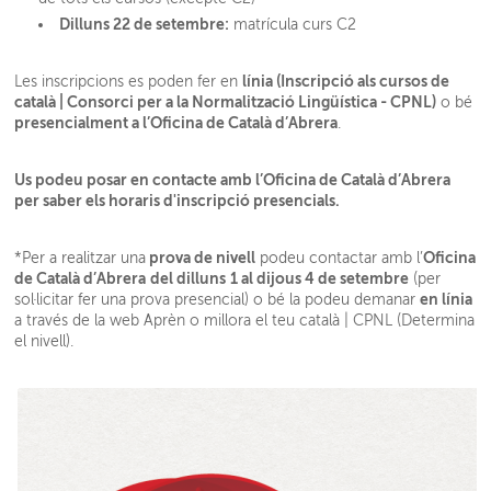
Dilluns 22 de setembre:
matrícula curs C2
línia (
Inscripció als cursos de
Les inscripcions es poden fer en
català | Consorci per a la Normalització Lingüística - CPNL
)
o bé
presencialment a l’Oficina de Català d’Abrera
.
Us podeu posar en contacte amb l’Oficina de Català d’Abrera
per saber els horaris d'inscripció presencials.
prova de nivell
Oficina
*Per a realitzar una
podeu contactar amb l’
de Català d’Abrera
del dilluns
1 al dijous 4 de setembre
(per
en línia
sol·licitar fer una prova presencial) o bé la podeu demanar
a través de la web
Aprèn o millora el teu català | CPNL
(Determina
el nivell).