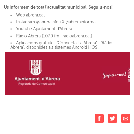
Us informem de tota l'actualitat municipal. Seguiu-nos!
Web abrera.cat
Instagram @abrerainfo i X @abrerainforma
Youtube Ajuntament d'Abrera
Ràdio Abrera (107.9 fm i radioabrera.cat)
Aplicacions gratuïtes "Connecta't a Abrera" i "Ràdio
Abrera", disponibles als sistemes Android i IOS.