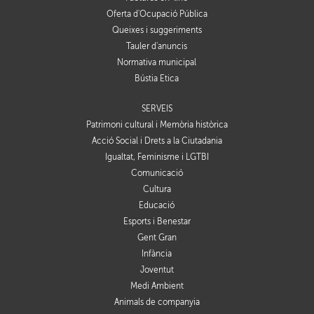
Oferta d'Ocupació Pública
Queixes i suggeriments
Tauler d'anuncis
Normativa municipal
Bústia Ètica
SERVEIS
Patrimoni cultural i Memòria històrica
Acció Social i Drets a la Ciutadania
Igualtat, Feminisme i LGTBI
Comunicació
Cultura
Educació
Esports i Benestar
Gent Gran
Infància
Joventut
Medi Ambient
Animals de companyia