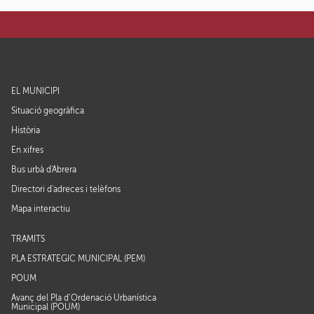
EL MUNICIPI
Situació geogràfica
Història
En xifres
Bus urbà d'Abrera
Directori d'adreces i telèfons
Mapa interactiu
TRÀMITS
PLA ESTRATÈGIC MUNICIPAL (PEM)
POUM
Avanç del Pla d’Ordenació Urbanística
Municipal (POUM)