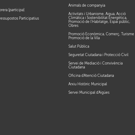
Animals de companyia
brera [
participa
]
Activitats i Urbanisme, Aigua, Acció
Climàtica i Sostenibilitat Energètica,
ressupostos Participatius
Promoció de l'Habitatge, Espai públic,
Obres
Promoció Econòmica, Comerç, Turisme 
Promoció de la Vila
Salut Pública
Seguretat Ciutadana i Protecció Civil
Servei de Mediació i Convivència
Ciutadana
Oficina d'Atenció Ciutadana
Arxiu Històric Municipal
Servei Municipal d'Aigües