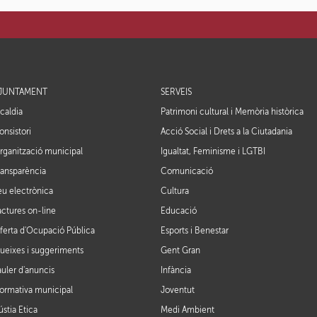
JUNTAMENT
SERVEIS
lcaldia
Patrimoni cultural i Memòria històrica
onsistori
Acció Social i Drets a la Ciutadania
rganització municipal
Igualtat, Feminisme i LGTBI
ransparència
Comunicació
eu electrònica
Cultura
actures on-line
Educació
ferta d'Ocupació Pública
Esports i Benestar
ueixes i suggeriments
Gent Gran
auler d'anuncis
Infància
ormativa municipal
Joventut
ústia Ètica
Medi Ambient