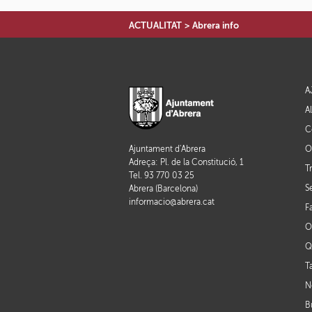
ACTUALITAT
>
Abrera info
A
A
C
O
Ajuntament d'Abrera
Adreça: Pl. de la Constitució, 1
T
Tel. 93 770 03 25
S
Abrera (Barcelona)
informacio@abrera.cat
F
O
Q
T
N
B