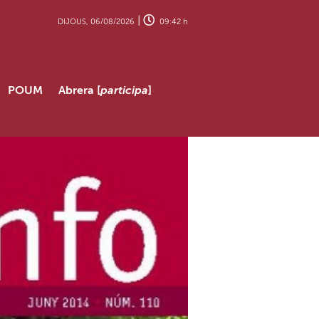
|
DIJOUS, 06/08/2026
09:42 h
POUM
Abrera [
participa
]