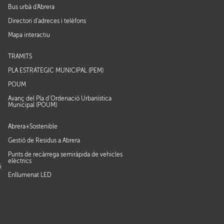
Bus urbà d'Abrera
Directori d'adreces i telèfons
Mapa interactiu
TRÀMITS
PLA ESTRATÈGIC MUNICIPAL (PEM)
POUM
Avanç del Pla d’Ordenació Urbanística
Municipal (POUM)
Abrera+Sostenible
Gestió de Residus a Abrera
Punts de recàrrega semiràpida de vehicles
elèctrics
i
Enllumenat LED