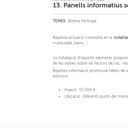
13. Panells informatius 
TEMES:
Abrera Participa
nstal·l
Aquesta actuació consistirà en la i
municipals, barris...)
La instal·lació d'aquests elements propor
de les veïnes sobre els factors de risc i 
Aquesta informació promourà hàbits de vid
exitosos.
Import:
15.000 €
Ubicació:
Diferents punts del munic