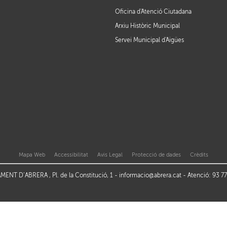
Oficina d'Atenció Ciutadana
Arxiu Històric Municipal
Servei Municipal d'Aigües
Mapa Web
Accessibilitat
Avis Legal
Protecció de dades
Crèdits
ENT D’ABRERA , Pl. de la Constitució, 1 -
informacio@abrera.cat
- Atenció: 93 7