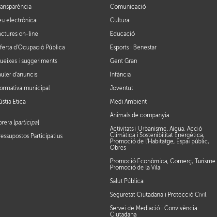
ransparència
Comunicació
eu electrònica
Cultura
actures on-line
Educació
ferta d'Ocupació Pública
Esports i Benestar
ueixes i suggeriments
Gent Gran
auler d'anuncis
Infància
ormativa municipal
Joventut
ústia Ètica
Medi Ambient
Animals de companyia
brera [
participa
]
Activitats i Urbanisme, Aigua, Acció
Climàtica i Sostenibilitat Energètica,
ressupostos Participatius
Promoció de l'Habitatge, Espai públic,
Obres
Promoció Econòmica, Comerç, Turisme 
Promoció de la Vila
Salut Pública
Seguretat Ciutadana i Protecció Civil
Servei de Mediació i Convivència
Ciutadana