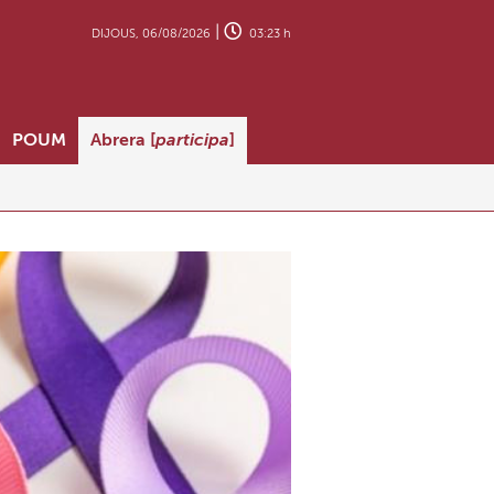
|
DIJOUS, 06/08/2026
03:23 h
POUM
Abrera [
participa
]