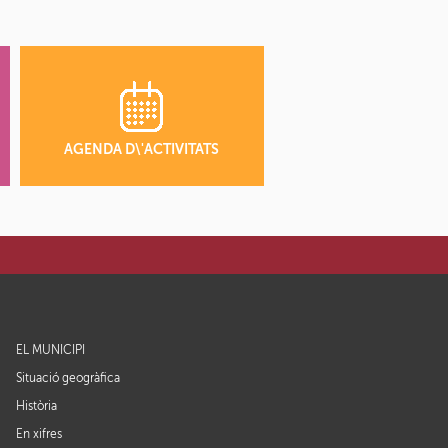
AGENDA D\'ACTIVITATS
EL MUNICIPI
Situació geogràfica
Història
En xifres