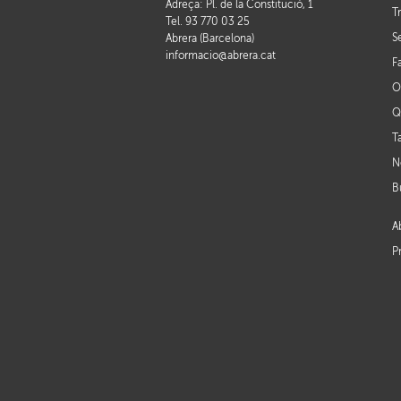
Adreça: Pl. de la Constitució, 1
T
Tel. 93 770 03 25
S
Abrera (Barcelona)
informacio@abrera.cat
F
O
Q
T
N
B
A
P