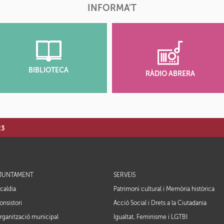
INFORMA'T
BIBLIOTECA
RÀDIO ABRERA
23
JUNTAMENT
SERVEIS
lcaldia
Patrimoni cultural i Memòria històrica
onsistori
Acció Social i Drets a la Ciutadania
rganització municipal
Igualtat, Feminisme i LGTBI