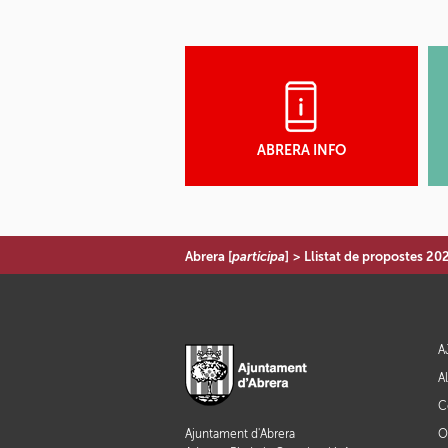
ABRERA INFO
Abrera [
participa
]
>
Llistat de propostes 20
A
A
C
O
Ajuntament d'Abrera