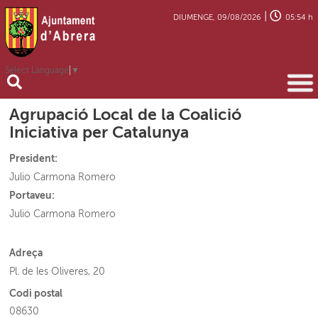
|
DIUMENGE, 09/08/2026
05:54 h
Select Language
▼
Agrupació Local de la Coalició
Iniciativa per Catalunya
President:
Julio Carmona Romero
Portaveu:
Julio Carmona Romero
Adreça
Pl. de les Oliveres, 20
Codi postal
08630