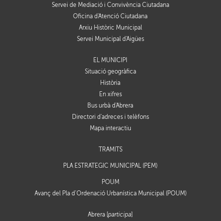
Servei de Mediació i Convivència Ciutadana
Oficina d'Atenció Ciutadana
Arxiu Històric Municipal
Servei Municipal d'Aigües
EL MUNICIPI
Situació geogràfica
Història
En xifres
Bus urbà d'Abrera
Directori d'adreces i telèfons
Mapa interactiu
TRÀMITS
PLA ESTRATÈGIC MUNICIPAL (PEM)
POUM
Avanç del Pla d’Ordenació Urbanística Municipal (POUM)
Abrera [
participa
]