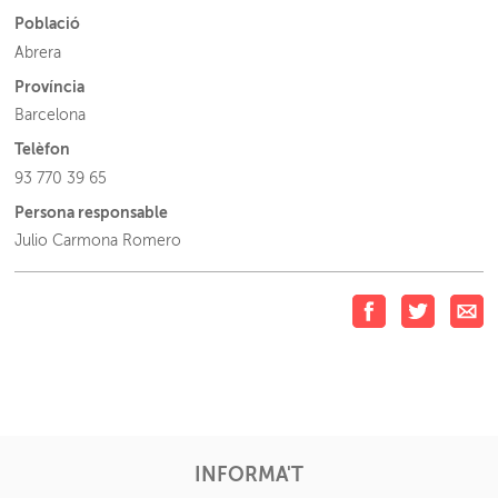
Població
Abrera
Província
Barcelona
Telèfon
93 770 39 65
Persona responsable
Julio Carmona Romero
INFORMA'T