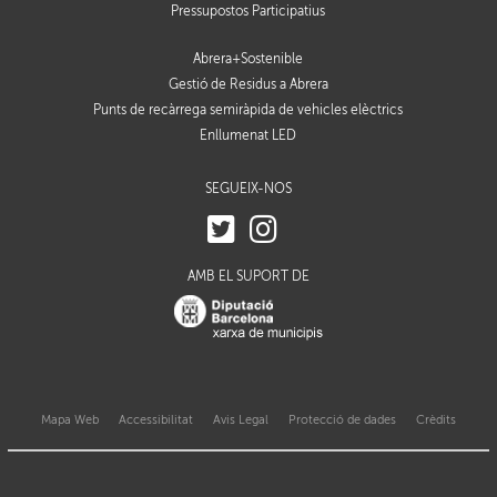
Pressupostos Participatius
Abrera+Sostenible
Gestió de Residus a Abrera
Punts de recàrrega semiràpida de vehicles elèctrics
Enllumenat LED
SEGUEIX-NOS
AMB EL SUPORT DE
Mapa Web
Accessibilitat
Avis Legal
Protecció de dades
Crèdits