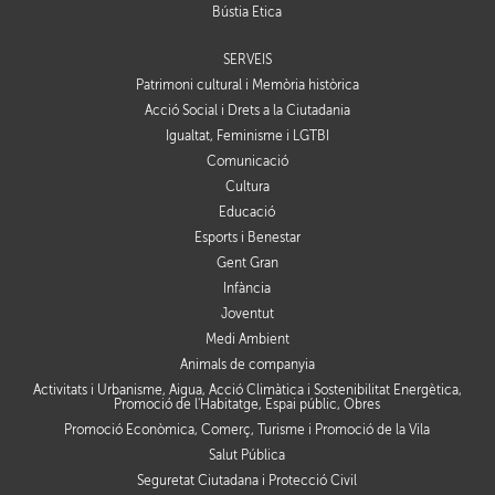
Bústia Ètica
SERVEIS
Patrimoni cultural i Memòria històrica
Acció Social i Drets a la Ciutadania
Igualtat, Feminisme i LGTBI
Comunicació
Cultura
Educació
Esports i Benestar
Gent Gran
Infància
Joventut
Medi Ambient
Animals de companyia
Activitats i Urbanisme, Aigua, Acció Climàtica i Sostenibilitat Energètica,
Promoció de l'Habitatge, Espai públic, Obres
Promoció Econòmica, Comerç, Turisme i Promoció de la Vila
Salut Pública
Seguretat Ciutadana i Protecció Civil