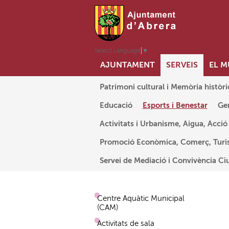
Select Language
▼
AJUNTAMENT
SERVEIS
EL M
Abrera+Sostenible
Patrimoni cultural i Memòria històri
Educació
Esports i Benestar
Ge
Activitats i Urbanisme, Aigua, Acció
Promoció Econòmica, Comerç, Turis
Servei de Mediació i Convivència Ci
Centre Aquàtic Municipal
(CAM)
Activitats de sala