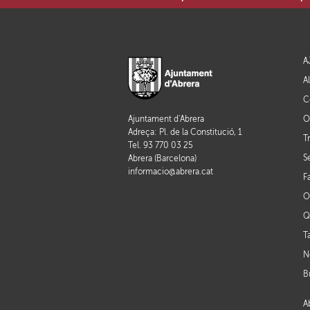
A
A
C
O
Ajuntament d'Abrera
Adreça: Pl. de la Constitució, 1
T
Tel. 93 770 03 25
S
Abrera (Barcelona)
informacio@abrera.cat
F
O
Q
T
N
B
A