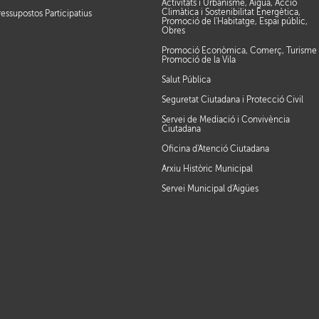
Activitats i Urbanisme, Aigua, Acció
Climàtica i Sostenibilitat Energètica,
ressupostos Participatius
Promoció de l'Habitatge, Espai públic,
Obres
Promoció Econòmica, Comerç, Turisme 
Promoció de la Vila
Salut Pública
Seguretat Ciutadana i Protecció Civil
Servei de Mediació i Convivència
Ciutadana
Oficina d'Atenció Ciutadana
Arxiu Històric Municipal
Servei Municipal d'Aigües