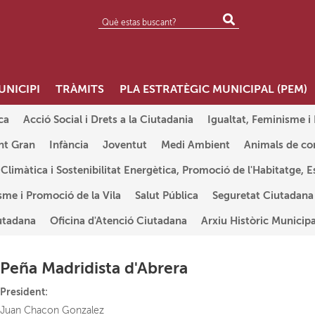
UNICIPI
TRÀMITS
PLA ESTRATÈGIC MUNICIPAL (PEM)
ca
Acció Social i Drets a la Ciutadania
Igualtat, Feminisme i
nt Gran
Infància
Joventut
Medi Ambient
Animals de c
 Climàtica i Sostenibilitat Energètica, Promoció de l'Habitatge, E
me i Promoció de la Vila
Salut Pública
Seguretat Ciutadana i
utadana
Oficina d'Atenció Ciutadana
Arxiu Històric Municipa
Peña Madridista d'Abrera
President:
Juan Chacon Gonzalez