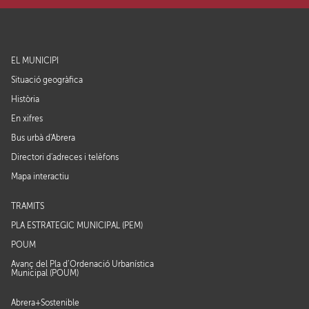
EL MUNICIPI
Situació geogràfica
Història
En xifres
Bus urbà d'Abrera
Directori d'adreces i telèfons
Mapa interactiu
TRÀMITS
PLA ESTRATÈGIC MUNICIPAL (PEM)
POUM
Avanç del Pla d’Ordenació Urbanística
Municipal (POUM)
Abrera+Sostenible