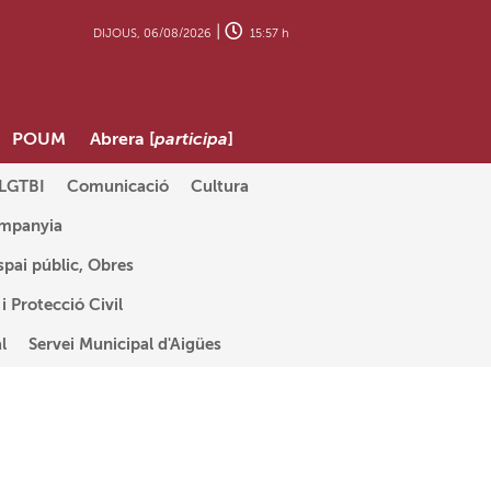
|
DIJOUS, 06/08/2026
15:57 h
POUM
Abrera [
participa
]
 LGTBI
Comunicació
Cultura
ompanyia
spai públic, Obres
 Protecció Civil
l
Servei Municipal d'Aigües