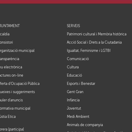
JUNTAMENT
SERVEIS
lcaldia
Patrimoni cultural i Memòria històrica
onsistori
Acció Social i Drets a la Ciutadania
rganització municipal
Igualtat, Feminisme i LGTBI
ransparència
Comunicació
eu electrònica
Cultura
actures on-line
Educació
ferta d'Ocupació Pública
Esports i Benestar
ueixes i suggeriments
Gent Gran
auler d'anuncis
Infància
ormativa municipal
Joventut
ústia Ètica
Medi Ambient
Animals de companyia
brera [
participa
]