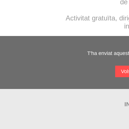
de
Activitat gratuïta, dir
i
T'ha enviat aquest
Vol
I