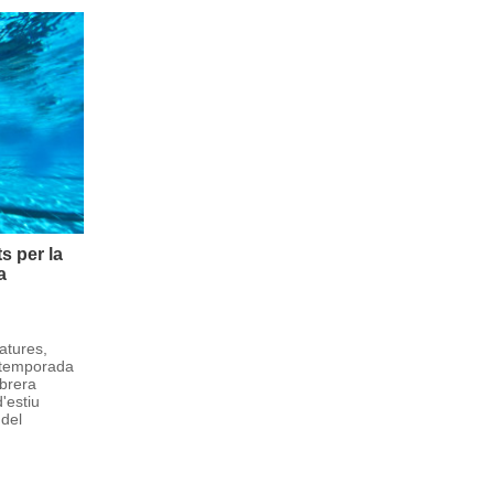
s per la
a
atures,
 temporada
Abrera
'estiu
 del