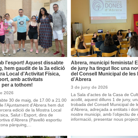
b l'esport! Aquest dissabte
Abrera, municipi feminista! El
, hem gaudit de la 3a edició
de juny ha tingut lloc una n
ra Local d'Activitat Física,
del Consell Municipal de le
port, amb activitats
d’Abrera
 per a tothom!
3 de juny de 2026
de 2026
La Sala d'actes de la Casa de Cul
acollit, aquest dilluns 1 de juny, u
abte 30 de maig, de 17.00 a 21.00
trobada del Consell Municipal de 
de l'Ajuntament d'Abrera hem dut
d’Abrera, adreçada a entitats i do
ercera edició de la Mostra Local
nostre municipi, amb l’objectiu de
ísica, Salut i Esport, dins de
informació, presentar nous project
ortiva d’Abrera (Pavelló esportiu
zona pàrquing,...