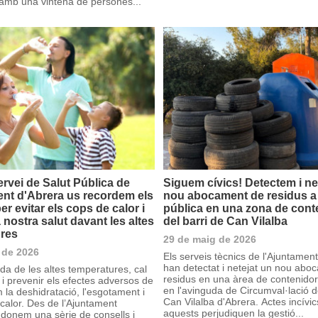
mb una vintena de persones...
ervei de Salut Pública de
Siguem cívics! Detectem i n
ent d'Abrera us recordem els
nou abocament de residus a 
er evitar els cops de calor i
pública en una zona de cont
a nostra salut davant les altes
del barri de Can Vilalba
res
29 de maig de 2026
 de 2026
Els serveis tècnics de l'Ajuntamen
han detectat i netejat un nou abo
da de les altes temperatures, cal
residus en una àrea de contenido
 i prevenir els efectes adversos de
en l'avinguda de Circumval·lació d
m la deshidratació, l'esgotament i
Can Vilalba d'Abrera. Actes incívi
 calor. Des de l’Ajuntament
aquests perjudiquen la gestió...
 donem una sèrie de consells i