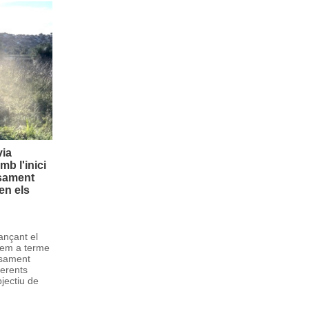
via
mb l'inici
ssament
en els
ançant el
uem a terme
ssament
ferents
bjectiu de