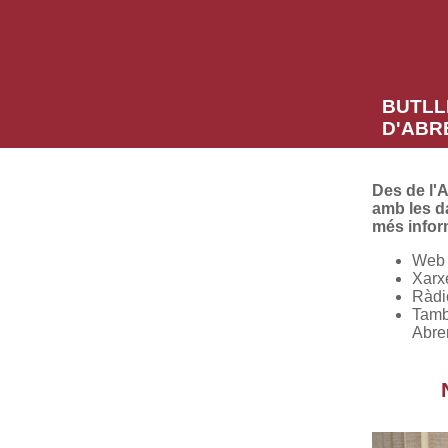
BUTLL
D'ABR
Des de l'A
amb les d
més infor
Web 
Xarx
Ràdio
També
Abrer