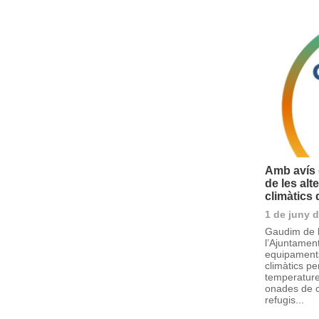
Amb avís d
de les alt
climàtics
1 de juny 
Gaudim de l
l’Ajuntament
equipaments
climàtics pe
temperature
onades de ca
refugis...