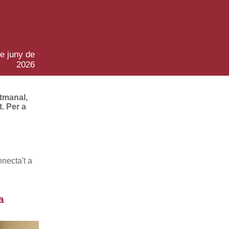
e juny de
2026
etmanal,
. Per a
necta't a
a