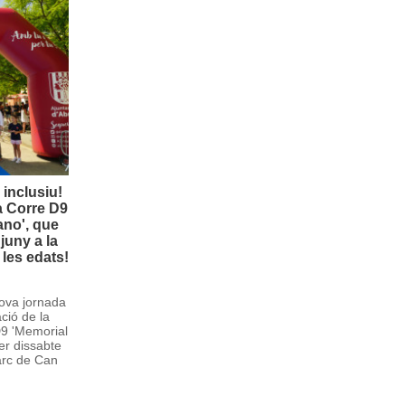
 inclusiu!
a Corre D9
ano', que
juny a la
 les edats!
nova jornada
ació de la
D9 'Memorial
per dissabte
arc de Can