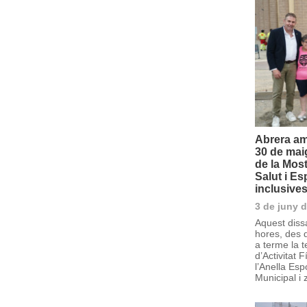
Abrera am
30 de maig
de la Most
Salut i Es
inclusives
3 de juny 
Aquest diss
hores, des 
a terme la t
d’Activitat F
l’Anella Esp
Municipal i 