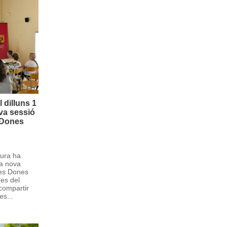
 dilluns 1
ova sessió
s Dones
tura ha
na nova
les Dones
nes del
 compartir
es...