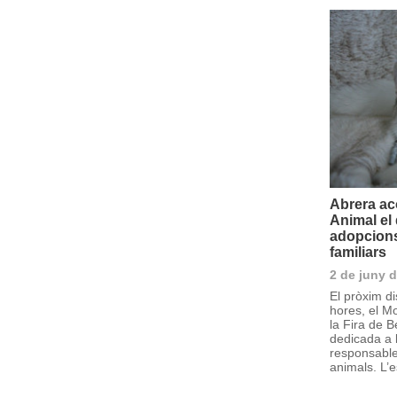
Abrera aco
Animal el
adopcions,
familiars
2 de juny 
El pròxim d
hores, el Mo
la Fira de 
dedicada a l
responsable
animals. L’