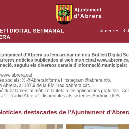
ETÍ DIGITAL SETMANAL
dimecres, 3 d
ERA
juntament d'Abrera us fem arribar un nou Butlletí Digital S
arreres notícies publicades al web municipal www.abrera.cat
mació, seguiu els diversos canals d'informació municipals:
www.abrera.cat
es socials: X @AbreraInforma i Instagram @abrerainfo.
 Abrera, al 107.9 de la FM i radioabrera.cat.
 directament al mòbil o tauleta a les aplicacions gratuïtes "Con
a" i "Ràdio Abrera", disponibles als sistemes Android i IOS.
Notícies destacades de l'Ajuntament d'Abrer