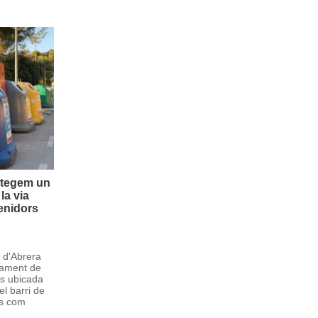
etegem un
la via
enidors
t d'Abrera
cament de
rs ubicada
el barri de
cs com