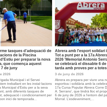
rme tasques d'adequació de
Abrera amb l'esport solidari i
·lacions de la Piscina
Tot a punt per a la 17a Abrer
d'Estiu per preparar la nova
2026 'Memorial Antonio Serr
a, que comença aquest
se celebrarà el dissabte 6 de 
7 de juny
tarda amb proves per a totes
de 2026
3 de juny de 2026
igada Municipal i el Servei
Abrera es prepara per viure una 
tem treballant en les instal·lacions
esportiva i solidària amb la celebr
a Municipal d’Estiu per a la seva
17a Cursa Popular Abrera Corre 
nt, amb diferents tasques de
A. Serrano', que tindrà lloc el pro
, adequació i condicionament per
6 de juny de 2026 a l'entorn del p
bon inici de temporada...
Morral. L’esdeveniment,...