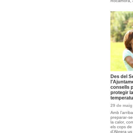
Rocamora, a
Des del S
l'Ajuntam
consells p
protegir l
temperatu
29 de maig
Amb l’arriba
preparar-se
la calor, co
els cops de
d’Abrera us