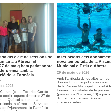
ada del cicle de sessions de
Inscripcions dels abonament
nitària a Abrera. El
nova temporada de la Piscin
27 de maig hem parlat sobre
Municipal d'Estiu d'Abrera
sterolèmia, amb la
29 de maig de 2026
ació de la Farmàcia
Amb l’arribada de les altes temper
a
donem la benvinguda a una nova
 de 2026
de la Piscina Municipal d’Estiu! A 
tornarem a disfrutar de la piscina d
Cultura (c. de Federico García
(passeig de l'Església, 18) a partir
a acollit, aquest dimecres 27 de
diumenge 7 de juny. Si esteu
rrada Què cal saber de la
interessats/des...
rolèmia, a càrrec del Servei de
a de l'Ajuntament i la Farmàcia