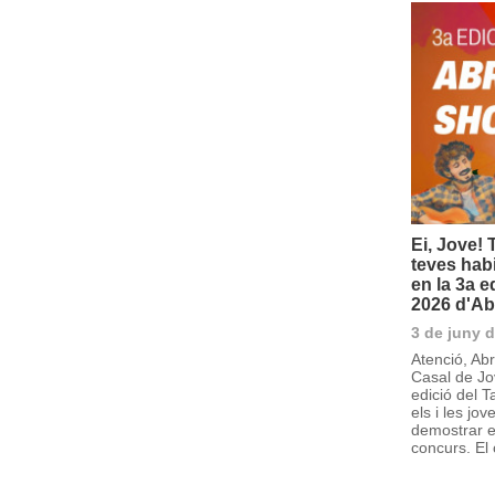
Ei, Jove!
teves habi
en la 3a e
2026 d'Ab
3 de juny 
Atenció, Abr
Casal de Jo
edició del 
els i les jo
demostrar el
concurs. El