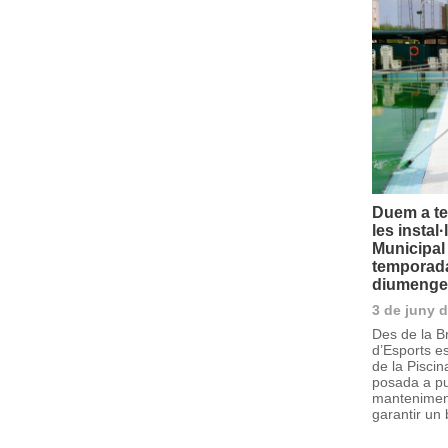
Duem a te
les instal
Municipal 
temporad
diumenge 
3 de juny 
Des de la Br
d’Esports es
de la Piscin
posada a pu
manteniment
garantir un 