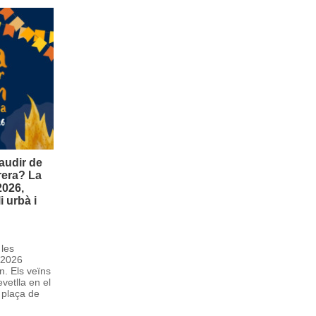
audir de
rera? La
2026,
 urbà i
 les
e 2026
n. Els veïns
vetlla en el
a plaça de