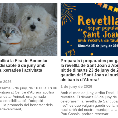
llirà la Fira de Benestar
Preparats i preparades per g
 dissabte 6 de juny amb
la revetlla de Sant Joan a Ab
 xerrades i activitats
nit de dimarts 23 de juny de 
gaudim del Sant Joan al nucli
als barris d'Abrera!
de 2026
1 de juny de 2026
issabte 6 de juny, de 10.00 a 18.00
ntserrat Centre d’Abrera acollirà
Amb el mes de juny, arriba l'estiu i
Benestar Animal, una jornada
revetlles! El dimarts 23 de juny d
a sensibilització, l’adopció
celebrarem la revetlla de Sant Joa
 i la promoció del benestar dels
i veïnes que vulguin gaudir de la re
esdeveniment,...
nucli urbà del nostre municipi, a l
Pau Casals, podran reservar...