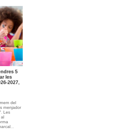
vendres 5
ar les
026-2027,
ormem del
ues menjador
7. Les
 al
forma
arcal...