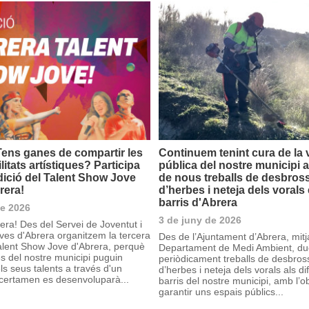
 Tens ganes de compartir les
Continuem tenint cura de la 
litats artístiques? Participa
pública del nostre municipi a
dició del Talent Show Jove
de nous treballs de desbro
rera!
d’herbes i neteja dels vorals 
barris d'Abrera
de 2026
3 de juny de 2026
era! Des del Servei de Joventut i
ves d'Abrera organitzem la tercera
Des de l’Ajuntament d’Abrera, mitj
Talent Show Jove d'Abrera, perquè
Departament de Medi Ambient, d
ves del nostre municipi puguin
periòdicament treballs de desbro
s seus talents a través d'un
d’herbes i neteja dels vorals als di
 certamen es desenvoluparà...
barris del nostre municipi, amb l’o
garantir uns espais públics...