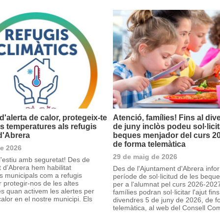
'alerta de calor, protegeix-te
Atenció, famílies! Fins al di
es temperatures als refugis
de juny inclòs podeu sol·licit
 d'Abrera
beques menjador del curs 2
de forma telemàtica
de 2026
29 de maig de 2026
'estiu amb seguretat! Des de
 d’Abrera hem habilitat
Des de l'Ajuntament d'Abrera inf
 municipals com a refugis
període de sol·licitud de les beq
r protegir-nos de les altes
per a l'alumnat pel curs 2026-202
s quan activem les alertes per
famílies podran sol·licitar l'ajut fins
lor en el nostre municipi. Els
divendres 5 de juny de 2026, de 
telemàtica, al web del Consell Com