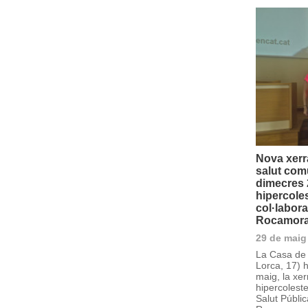
Nova xerr
salut comu
dimecres 
hipercole
col·labor
Rocamor
29 de maig
La Casa de 
Lorca, 17) h
maig, la xe
hipercoleste
Salut Públic