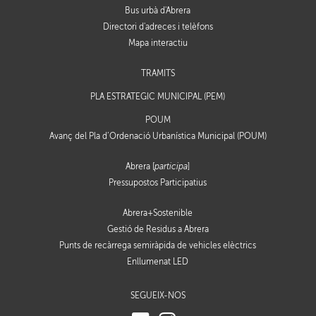
Bus urbà d'Abrera
Directori d'adreces i telèfons
Mapa interactiu
TRÀMITS
PLA ESTRATÈGIC MUNICIPAL (PEM)
POUM
Avanç del Pla d’Ordenació Urbanística Municipal (POUM)
Abrera [
participa
]
Pressupostos Participatius
Abrera+Sostenible
Gestió de Residus a Abrera
Punts de recàrrega semiràpida de vehicles elèctrics
Enllumenat LED
SEGUEIX-NOS