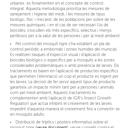
urbanes es fonamenten en el concepte de control
integrat. Aquesta metodologia prioritza les mesures de
sanejament i higiene del medi, i les mesures de tipus
biològic, físic i mecànic de les poblacions per sobre de les
mesures químiques; i en el cas de ser necessari l’ús de
biocides, s’escullen els més específics, selectius i menys
perillosos per a la salut de les persones i per al medi ambient.
Pel control del mosquit tigre s’ha establert un pla de
control periòdic a embornals i zones humides del municipi.
Es realitzen tasques d’inspecció visual i d’aplicació de
biocides biològics o específics per a mosquits a les zones
considerades problemàtiques o amb presència de larves. Els
tractaments es basen en l’aplicació de productes específics
que permeten l’eliminació un cop el producte es ingerit per
les larves. La decisió de fer servir aquest tipus de producte
garanteix un impacte mínim tant per a persones i animals
com pel medi ambient. Aquests tractaments es
complementen amb l’aplicació de IGR’s (Insect Growth
Regulator) que actua inhibint el creixement de les larves
impedint d’aquesta manera el creixement fins a convertir-se
en mosquits adults.
Distribució de tríptics i pòsters informatius sobre el
mosquit tigre (
veure document
), veure consells contra el