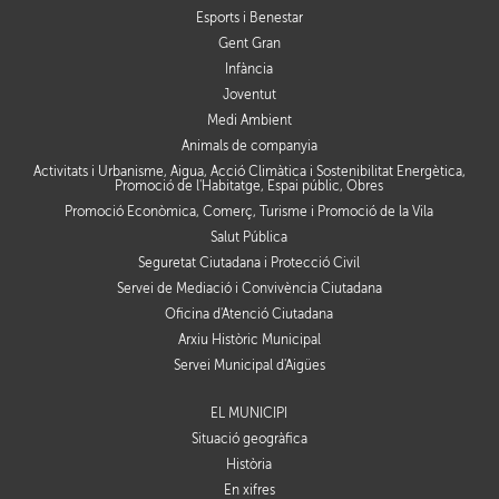
Esports i Benestar
Gent Gran
Infància
Joventut
Medi Ambient
Animals de companyia
Activitats i Urbanisme, Aigua, Acció Climàtica i Sostenibilitat Energètica,
Promoció de l'Habitatge, Espai públic, Obres
Promoció Econòmica, Comerç, Turisme i Promoció de la Vila
Salut Pública
Seguretat Ciutadana i Protecció Civil
Servei de Mediació i Convivència Ciutadana
Oficina d'Atenció Ciutadana
Arxiu Històric Municipal
Servei Municipal d'Aigües
EL MUNICIPI
Situació geogràfica
Història
En xifres