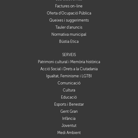
Factures on-line
Oferta d'Ocupació Pública
Queixes i suggeriments
Tauler d'anuncis
Normativa municipal
Bústia Ètica
SERVEIS
Patrimoni cultural i Memòria històrica
Acció Social i Drets a la Ciutadania
Igualtat, Feminisme i LGTBI
Comunicació
Cultura
Educació
Esports i Benestar
Gent Gran
Infància
Joventut
Medi Ambient