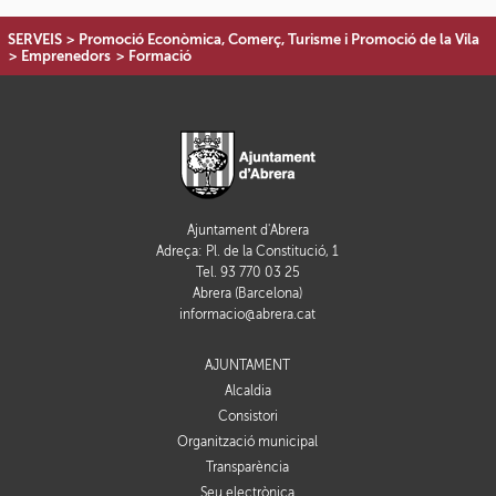
SERVEIS
>
Promoció Econòmica, Comerç, Turisme i Promoció de la Vila
>
Emprenedors
>
Formació
Ajuntament d'Abrera
Adreça: Pl. de la Constitució, 1
Tel. 93 770 03 25
Abrera (Barcelona)
informacio@abrera.cat
AJUNTAMENT
Alcaldia
Consistori
Organització municipal
Transparència
Seu electrònica