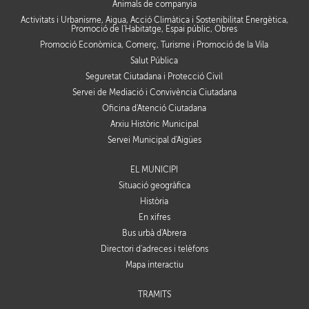
Animals de companyia
Activitats i Urbanisme, Aigua, Acció Climàtica i Sostenibilitat Energètica,
Promoció de l'Habitatge, Espai públic, Obres
Promoció Econòmica, Comerç, Turisme i Promoció de la Vila
Salut Pública
Seguretat Ciutadana i Protecció Civil
Servei de Mediació i Convivència Ciutadana
Oficina d'Atenció Ciutadana
Arxiu Històric Municipal
Servei Municipal d'Aigües
EL MUNICIPI
Situació geogràfica
Història
En xifres
Bus urbà d'Abrera
Directori d'adreces i telèfons
Mapa interactiu
TRÀMITS