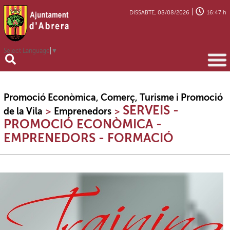
|
DISSABTE, 08/08/2026
16:47 h
Select Language
▼
Promoció Econòmica, Comerç, Turisme i Promoció
SERVEIS -
de la Vila
>
Emprenedors
>
PROMOCIÓ ECONÒMICA -
EMPRENEDORS - FORMACIÓ