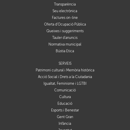
Transparència
Seu electrònica
Factures on-line
Oferta d'Ocupació Pública
Queixes i suggeriments
Tauler d'anuncis
Normativa municipal
Bústia Ètica
SERVEIS
Patrimoni cultural i Memòria històrica
Acció Social i Drets a la Ciutadania
Igualtat, Feminisme i LGTBI
Comunicació
Cultura
Educació
Esports i Benestar
Gent Gran
Infància