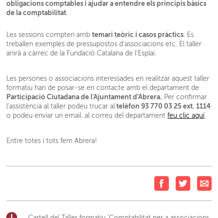
obligacions comptables i ajudar a entendre els principis bàsics
de la comptabilitat
.
temari teòric i casos pràctics
Les sessions compten amb
. Es
treballen exemples de pressupostos d'associacions etc. El taller
anirà a càrrec de la Fundació Catalana de l'Esplai.
Les persones o associacions interessades en realitzar aquest taller
formatiu han de posar-se en contacte amb el departament de
Participació Ciutadana de l'Ajuntament d'Abrera.
Per confirmar
telèfon 93 770 03 25 ext. 1114
l'assistència al taller podeu trucar al
o podeu enviar un email. al correu del departament
feu clic aquí
.
Entre totes i tots fem Abrera!
Cartell del Taller formatiu 'Comptabilitat per a associacions