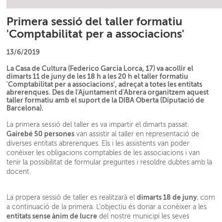
Primera sessió del taller formatiu
'Comptabilitat per a associacions'
13/6/2019
La Casa de Cultura (Federico Garcia Lorca, 17) va acollir el
dimarts 11 de juny de les 18 h a les 20 h el taller formatiu
'Comptabilitat per a associacions', adreçat a totes les entitats
abrerenques. Des de l'Ajuntament d'Abrera organitzem aquest
taller formatiu amb el suport de la DIBA Oberta (Diputació de
Barcelona).
La primera sessió del taller es va impartir el dimarts passat.
Gairebé 50 persones
van assistir al taller en representació de
diverses entitats abrerenques. Els i les assistents van poder
conèixer les obligacions comptables de les associacions i van
tenir la possibilitat de formular preguntes i resoldre dubtes amb la
docent.
dimarts 18 de juny
La propera sessió de taller es realitzarà el
, com
a continuació de la primera. L'objectiu és donar a conèixer a les
entitats sense ànim de lucre
del nostre municipi les seves