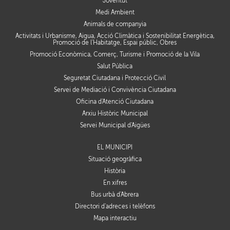
Joventut
Medi Ambient
Animals de companyia
Activitats i Urbanisme, Aigua, Acció Climàtica i Sostenibilitat Energètica,
Promoció de l'Habitatge, Espai públic, Obres
Promoció Econòmica, Comerç, Turisme i Promoció de la Vila
Salut Pública
Seguretat Ciutadana i Protecció Civil
Servei de Mediació i Convivència Ciutadana
Oficina d'Atenció Ciutadana
Arxiu Històric Municipal
Servei Municipal d'Aigües
EL MUNICIPI
Situació geogràfica
Història
En xifres
Bus urbà d'Abrera
Directori d'adreces i telèfons
Mapa interactiu