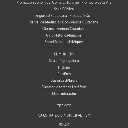
Promoció Econòmica, Comerç, Turisme i Promoció de la Vila
Salut Pública
Seguretat Ciutadana i Protecció Civil
Servei de Mediació i Convivència Ciutadana
Oficina d'Atenció Ciutadana
Arxiu Històric Municipal
Servei Municipal d'Aigües
EL MUNICIPI
Situació geogràfica
Història
En xifres
Bus urbà d'Abrera
Directori d'adreces i telèfons
Mapa interactiu
TRÀMITS
PLA ESTRATÈGIC MUNICIPAL (PEM)
POUM