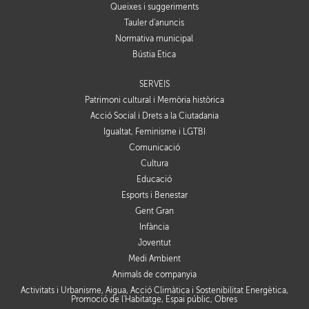
Queixes i suggeriments
Tauler d'anuncis
Normativa municipal
Bústia Ètica
SERVEIS
Patrimoni cultural i Memòria històrica
Acció Social i Drets a la Ciutadania
Igualtat, Feminisme i LGTBI
Comunicació
Cultura
Educació
Esports i Benestar
Gent Gran
Infància
Joventut
Medi Ambient
Animals de companyia
Activitats i Urbanisme, Aigua, Acció Climàtica i Sostenibilitat Energètica,
Promoció de l'Habitatge, Espai públic, Obres