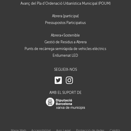
Avanç del Pla d’Ordenació Urbanística Municipal (POUM)
Abrera [
participa
]
Pressupostos Participatius
Abrera+Sostenible
Gestió de Residus a Abrera
Punts de recàrrega semiràpida de vehicles elèctrics
Enllumenat LED
SEGUEIX-NOS
AMB EL SUPORT DE
Mapa Web
Accessibilitat
Avis Legal
Protecció de dades
Crèdits