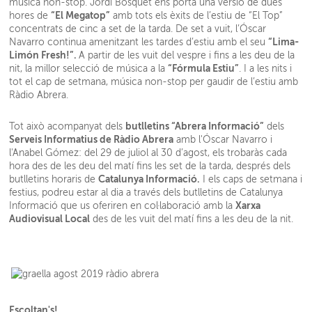
música non-stop. Jordi Bosquet ens porta una versió de dues
“El Megatop”
hores de
amb tots els èxits de l’estiu de “El Top”
concentrats de cinc a set de la tarda. De set a vuit, l’Óscar
“Lima-
Navarro continua amenitzant les tardes d’estiu amb el seu
Limón Fresh!”.
A partir de les vuit del vespre i fins a les deu de la
“Fórmula Estiu”
nit, la millor selecció de música a la
. I a les nits i
tot el cap de setmana, música non-stop per gaudir de l’estiu amb
Ràdio Abrera.
butlletins “Abrera Informació”
Tot això acompanyat dels
dels
Serveis Informatius de Ràdio Abrera
amb l'Óscar Navarro i
l'Anabel Gómez: del 29 de juliol al 30 d’agost, els trobaràs cada
hora des de les deu del matí fins les set de la tarda, després dels
Catalunya Informació.
butlletins horaris de
I els caps de setmana i
festius, podreu estar al dia a través dels butlletins de Catalunya
Xarxa
Informació que us oferiren en col·laboració amb la
Audiovisual Local
des de les vuit del matí fins a les deu de la nit.
Escoltan's!