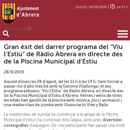
|
DIJOUS, 06/08/2026
04:37 h
Select Language
▼
Gran èxit del darrer programa del "Viu
l'Estiu" de Ràdio Abrera en directe des
de la Piscina Municipal d'Estiu
28/8/2019
Aquest dimecres 28 d'agost, de les 11 h a les 14 h, hem tornat a
passar-ho d'allò més bé amb la Gemma Vilallonga i el seu
programa estiuenc "Viu l'Estiu" de Ràdio Abrera, en directe des
de la Piscina Municipal d'Estiu d'Abrera. Veïnes i veïns de totes
les edats han gaudit de la piscina amb música, jocs i animació i
una masterclass de zumba amb l'Associació Vive y Baila.
La masterclass de zumba ha començat a la gespa de la Piscina
divertides
Municipal d'Estiu i ha continuat dins l'aigua, amb unes
coreografies
d'aquagym. Els i les participants han passat una molt