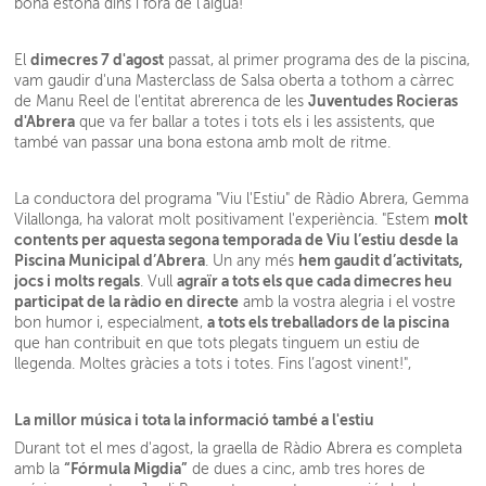
bona estona dins i fóra de l'aigua!
dimecres 7 d'agost
El
passat, al primer programa des de la piscina,
vam gaudir d'una Masterclass de Salsa oberta a tothom a càrrec
Juventudes Rocieras
de Manu Reel de l'entitat abrerenca de les
d'Abrera
que va fer ballar a totes i tots els i les assistents, que
també van passar una bona estona amb molt de ritme.
La conductora del programa "Viu l'Estiu" de Ràdio Abrera, Gemma
molt
Vilallonga, ha valorat molt positivament l'experiència. "Estem
contents per aquesta segona temporada de Viu l’estiu desde la
Piscina Municipal d’Abrera
hem gaudit d’activitats,
. Un any més
jocs i molts regals
agraïr a tots els que cada dimecres heu
. Vull
participat de la ràdio en directe
amb la vostra alegria i el vostre
a tots els treballadors de la piscina
bon humor i, especialment,
que han contribuit en que tots plegats tinguem un estiu de
llegenda. Moltes gràcies a tots i totes. Fins l’agost vinent!",
La millor música i tota la informació també a l'estiu
Durant tot el mes d'agost, la graella de Ràdio Abrera es completa
“Fórmula Migdia”
amb la
de dues a cinc, amb tres hores de