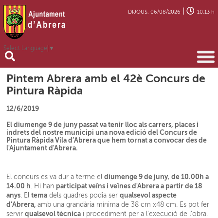
|
DIJOUS, 06/08/2026
10:13 h
Select Language
▼
Pintem Abrera amb el 42è Concurs de
Pintura Ràpida
12/6/2019
El diumenge 9 de juny passat va tenir lloc als carrers, places i
indrets del nostre municipi una nova edició del Concurs de
Pintura Ràpida Vila d’Abrera que hem tornat a convocar des de
l'Ajuntament d'Abrera.
diumenge 9 de juny
de 10.00h a
El concurs es va dur a terme el
,
14.00 h
participat veïns i veïnes d'Abrera a partir de 18
. Hi han
anys
tema
qualsevol aspecte
. El
dels quadres podia ser
d’Abrera,
amb una grandària mínima de 38 cm x48 cm. Es pot fer
qualsevol tècnica
servir
i procediment per a l’execució de l’obra.