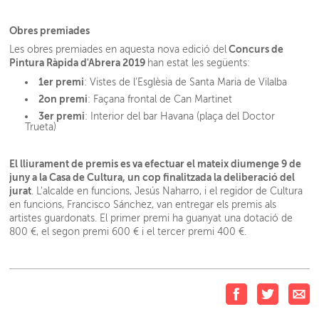
Obres premiades
Concurs de
Les obres premiades en aquesta nova edició del
Pintura Ràpida d'Abrera 2019
han estat les següents:
1er premi
: Vistes de l’Esglèsia de Santa Maria de Vilalba
2on premi
: Façana frontal de Can Martinet
3er premi
: Interior del bar Havana (plaça del Doctor
Trueta)
El lliurament de premis es va efectuar el mateix diumenge 9 de
juny a la Casa de Cultura, un cop finalitzada la deliberació del
jurat
. L'alcalde en funcions, Jesús Naharro, i el regidor de Cultura
en funcions, Francisco Sánchez, van entregar els premis als
artistes guardonats. El primer premi ha guanyat una dotació de
800 €, el segon premi 600 € i el tercer premi 400 €.