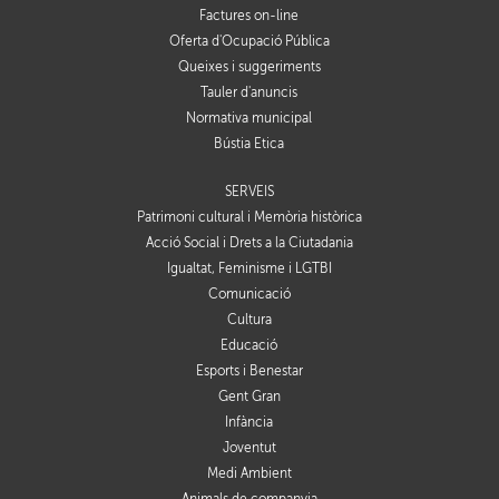
Factures on-line
Oferta d'Ocupació Pública
Queixes i suggeriments
Tauler d'anuncis
Normativa municipal
Bústia Ètica
SERVEIS
Patrimoni cultural i Memòria històrica
Acció Social i Drets a la Ciutadania
Igualtat, Feminisme i LGTBI
Comunicació
Cultura
Educació
Esports i Benestar
Gent Gran
Infància
Joventut
Medi Ambient
Animals de companyia