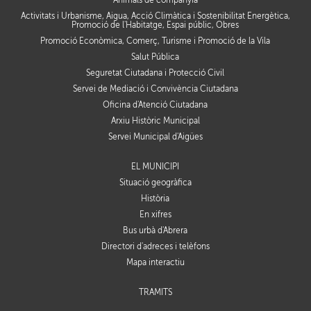
Activitats i Urbanisme, Aigua, Acció Climàtica i Sostenibilitat Energètica,
Promoció de l'Habitatge, Espai públic, Obres
Promoció Econòmica, Comerç, Turisme i Promoció de la Vila
Salut Pública
Seguretat Ciutadana i Protecció Civil
Servei de Mediació i Convivència Ciutadana
Oficina d'Atenció Ciutadana
Arxiu Històric Municipal
Servei Municipal d'Aigües
EL MUNICIPI
Situació geogràfica
Història
En xifres
Bus urbà d'Abrera
Directori d'adreces i telèfons
Mapa interactiu
TRÀMITS