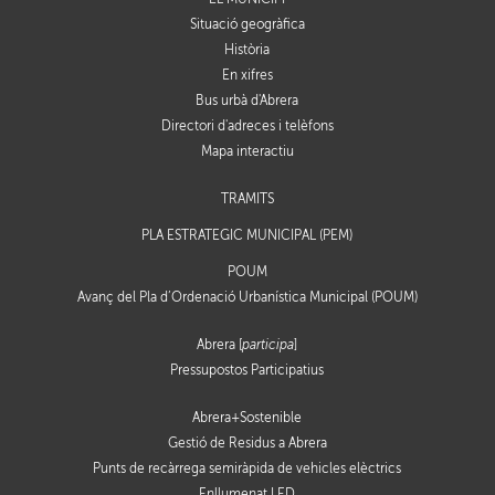
Situació geogràfica
Història
En xifres
Bus urbà d'Abrera
Directori d'adreces i telèfons
Mapa interactiu
TRÀMITS
PLA ESTRATÈGIC MUNICIPAL (PEM)
POUM
Avanç del Pla d’Ordenació Urbanística Municipal (POUM)
Abrera [
participa
]
Pressupostos Participatius
Abrera+Sostenible
Gestió de Residus a Abrera
Punts de recàrrega semiràpida de vehicles elèctrics
Enllumenat LED