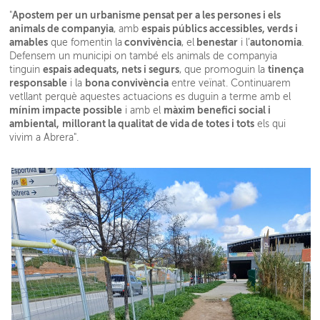
Apostem per un urbanisme pensat per a les persones i els
"
animals de companyia
espais públics accessibles, verds i
, amb
amables
convivència
benestar
autonomia
que fomentin la
, el
i l’
.
Defensem un municipi on també els animals de companyia
espais adequats, nets i segurs
tinença
tinguin
, que promoguin la
responsable
bona convivència
i la
entre veïnat. Continuarem
vetllant perquè aquestes actuacions es duguin a terme amb el
mínim impacte possible
màxim benefici social i
i amb el
ambiental,
millorant la qualitat de vida de totes i tots
els qui
vivim a Abrera".