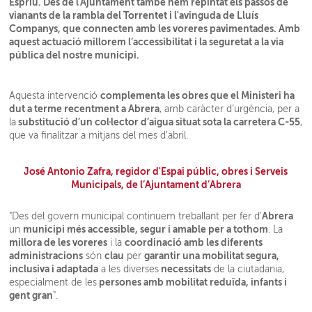
Espriu. Des de l'Ajuntament també hem repintat els passos de
vianants de la rambla del Torrentet i l'avinguda de Lluís
Companys, que connecten amb les voreres pavimentades. Amb
aquest actuació millorem l’accessibilitat i la seguretat a la via
pública del nostre municipi.
complementa les obres que el Ministeri ha
Aquesta intervenció
dut a terme recentment a Abrera
, amb caràcter d’urgència, per a
substitució d’un col·lector d’aigua situat sota la carretera C-55
la
,
que va finalitzar a mitjans del mes d'abril.
José Antonio Zafra, regidor d'Espai públic, obres i Serveis
Municipals, de l’Ajuntament d’Abrera
Abrera
"Des del govern municipal continuem treballant per fer d’
municipi més accessible, segur i amable per a tothom
un
. La
millora de les voreres
coordinació amb les diferents
i la
administracions
clau
garantir una mobilitat segura,
són
per
inclusiva i adaptada
necessitats
a les diverses
de la ciutadania,
persones amb mobilitat reduïda, infants i
especialment de les
gent gran
".