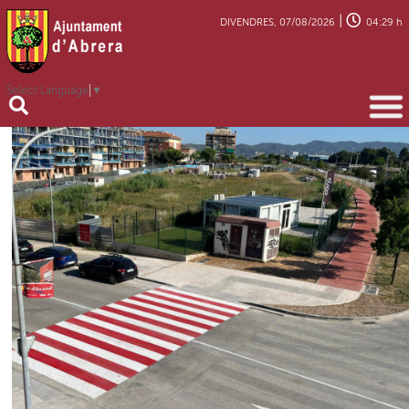
|
DIVENDRES, 07/08/2026
04:29 h
Select Language
▼