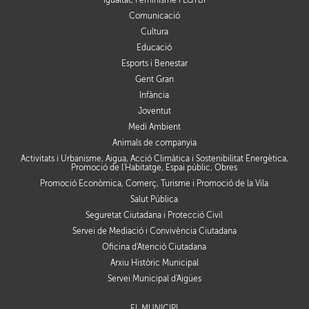
Igualtat, Feminisme i LGTBI
Comunicació
Cultura
Educació
Esports i Benestar
Gent Gran
Infància
Joventut
Medi Ambient
Animals de companyia
Activitats i Urbanisme, Aigua, Acció Climàtica i Sostenibilitat Energètica,
Promoció de l'Habitatge, Espai públic, Obres
Promoció Econòmica, Comerç, Turisme i Promoció de la Vila
Salut Pública
Seguretat Ciutadana i Protecció Civil
Servei de Mediació i Convivència Ciutadana
Oficina d'Atenció Ciutadana
Arxiu Històric Municipal
Servei Municipal d'Aigües
EL MUNICIPI