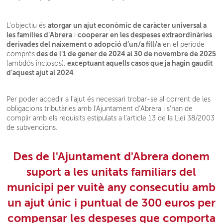
atorgar un ajut econòmic de caràcter universal a
L’objectiu és
les famílies d’Abrera
cooperar en les despeses extraordinàries
i
derivades del naixement o adopció d’un/a fill/a
en el període
des de l’1 de gener de 2024 al 30 de novembre de 2025
comprès
exceptuant aquells casos que ja hagin gaudit
(ambdós inclosos),
d’aquest ajut al 2024
.
Per poder accedir a l’ajut és necessari trobar-se al corrent de les
obligacions tributàries amb l'Ajuntament d’Abrera i s’han de
complir amb els requisits estipulats a l’article 13 de la Llei 38/2003
de subvencions.
Des de l'Ajuntament d'Abrera donem
suport a les unitats familiars del
municipi per vuitè any consecutiu amb
un ajut únic i puntual de 300 euros per
compensar les despeses que comporta