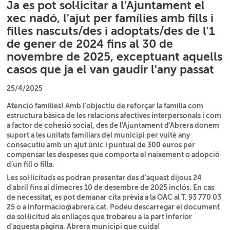
Ja es pot sol·licitar a l'Ajuntament el
xec nadó, l'ajut per famílies amb fills i
filles nascuts/des i adoptats/des de l'1
de gener de 2024 fins al 30 de
novembre de 2025, exceptuant aquells
casos que ja el van gaudir l'any passat
25/4/2025
Atenció famílies! Amb l’objectiu de reforçar la família com
estructura bàsica de les relacions afectives interpersonals i com
a factor de cohesió social, des de l'Ajuntament d'Abrera donem
suport a les unitats familiars del municipi per vuitè any
consecutiu amb un ajut únic i puntual de 300 euros per
compensar les despeses que comporta el naixement o adopció
d’un fill o filla.
Les sol·licituds es podran presentar des d'aquest dijous 24
d'abril fins al dimecres 10 de desembre de 2025 inclós. En cas
de necessitat, es pot demanar cita prèvia a la OAC al T. 93 770 03
25 o a
informacio@abrera.cat
. Podeu descarregar el document
de sol·licitud als enllaços que trobareu a la part inferior
d'aquesta pàgina. Abrera municipi que cuida!