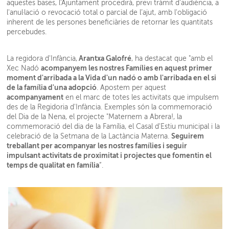
aquestes bases, l'Ajuntament procedirà, previ tràmit d'audiència, a
l'anul·lació o revocació total o parcial de l’ajut, amb l'obligació
inherent de les persones beneficiàries de retornar les quantitats
percebudes.
Arantxa Galofré
La regidora d'Infància,
, ha destacat que "
amb el
acompanyem les nostres Famílies en aquest primer
Xec Nadó
moment d'arribada a la Vida d'un nadó o amb l'arribada en el si
de la família d'una adopció
. Apostem per aquest
acompanyament
en el marc de totes les activitats que impulsem
des de la Regidoria d'Infància. Exemples són la commemoració
del Dia de la Nena, el projecte
"
Maternem
a Abrera!, la
commemoració del dia de la Família, el Casal d'Estiu municipal i la
Seguirem
celebració de la Setmana de la Lactància Materna.
treballant per acompanyar les nostres famílies i seguir
impulsant activitats de proximitat i projectes que fomentin el
temps de qualitat en família
”
.