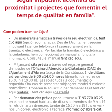
proximitat i projectes que fomentin el
temps de qualitat en família".
Com podem tramitar l’ajut?
manera telemàtica a través de la seu electrònica
De
,
fent
(opció recomanada). Des de l'Ajuntament seguim
clic aquí
impulsant l'atenció telefònica i l'assessorament en la
tramitació electrònica. Per facilitar la tramitació electrònica a
la ciutadania, hem confeccionat un manual amb tota la
informació.
Consulteu el manual
fent clic aquí.
cita prèvia
Mitjançant
a través del registre general
Oficina d’Atenció a la Ciutadania (OAC) de
d’entrades de l’
l’Ajuntament d’Abrera
de dilluns
(plaça de la Constitució, 1)
a divendres de 9.00 a 14.00 hores
(dimarts i dimecres de
16.30 h a 19.00 h). Les sol·licituds i la documentació
requerida s'hauran de presentar mitjançant model d'instància
Trobareu la sol·licitud per demanar l'ajut fent clic
normalitzat.
aquí (
català
) i fent clic aquí (
castellà
).
demanar cita prèvia
T. 93 770 03 25
Per
podeu trucar al
en el nostre horari habitual, de dilluns a divendres de 9 h a 14
h, i els dimarts i dimecres també de 16.30 h a 19 h, o enviar-
nos un correu electrònic a l'adreça
informacio@abrera.cat.