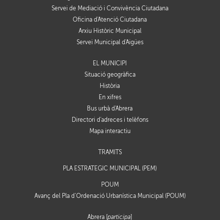
Servei de Mediació i Convivència Ciutadana
Oficina d'Atenció Ciutadana
Arxiu Històric Municipal
Servei Municipal d'Aigües
EL MUNICIPI
Situació geogràfica
Història
En xifres
Bus urbà d'Abrera
Directori d'adreces i telèfons
Mapa interactiu
TRÀMITS
PLA ESTRATÈGIC MUNICIPAL (PEM)
POUM
Avanç del Pla d’Ordenació Urbanística Municipal (POUM)
Abrera [
participa
]