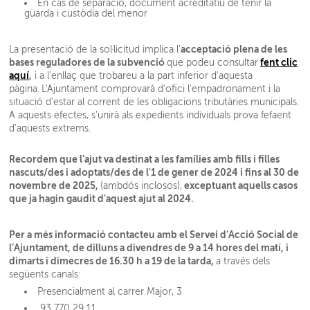
En cas de separació, document acreditatiu de tenir la
guarda i custòdia del menor
acceptació plena de les
La presentació de la sol·licitud implica l'
bases reguladores de la subvenció
fent clic
que podeu consultar
aquí
,
i a l'enllaç que trobareu a la part inferior d'aquesta
pàgina.
L'Ajuntament comprovarà d'ofici l'empadronament i la
situació d'estar al corrent de les obligacions tributàries municipals.
A aquests efectes, s'unirà als expedients individuals prova fefaent
d'aquests extrems.
Recordem que l’ajut va destinat a les famílies amb fills i filles
nascuts/des i adoptats/des de l'1 de gener de 2024 i fins al 30 de
novembre de 2025,
exceptuant aquells casos
(ambdós inclosos),
que ja hagin gaudit d’aquest ajut al 2024.
Per a més informació contacteu amb el Servei d’Acció Social de
l’Ajuntament, de dilluns a divendres de 9 a 14 hores del matí, i
dimarts i dimecres de 16.30 h a 19 de la tarda,
a través dels
següents canals:
Presencialment al carrer Major, 3
93 770 29 11