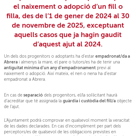
el naixement o adopció d’un fill o
filla,
des de l’1 de gener de 2024 al 30
de novembre de 2025
,
exceptuant
aquells casos que ja hagin gaudit
d’aquest ajut al 2024
.
empadronat/da a
Un dels dos progenitors o adoptants ha d’estar
Abrera
i almenys la mare, el pare o tutors/es ha de tenir una
antiguitat mínima d’un any d'empadronament
previ al
naixement o adopció. Així mateix, el nen o nena ha d’estar
empadronat a Abrera.
separació
En cas de
dels progenitors, el/la sol·licitant haurà
guàrdia i custòdia del fill/a
d’acreditar que té assignada la
objecte
de l’ajut.
L'Ajuntament podrà comprovar en qualsevol moment la veracitat
de les dades declarades. En cas d'incompliment per part dels
perceptors/es de qualsevol de les obligacions previstes en