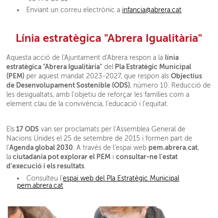
Enviant un correu electrònic a
infancia@abrera.cat
Línia estratègica "Abrera Igualitària"
línia
Aquesta acció de l'Ajuntament d'Abrera respon a la
estratègica "Abrera Igualitària"
Pla Estratègic Municipal
del
(PEM)
Objectius
per aquest mandat 2023-2027, que respon als
de Desenvolupament Sostenible (ODS)
, número 10. Reducció de
les desigualtats, amb l'objetiu de r
eforçar les famílies com a
element clau de la convivència, l’educació i l’equitat.
17 ODS
Els
van ser proclamats per l’Assemblea General de
Nacions Unides el 25 de setembre de 2015 i formen part de
Agenda global 2030
pem.abrera.cat
l’
. A través de l'espai web
,
ciutadania pot explorar el PEM
consultar-ne l'estat
la
i
d'execució i els resultats
.
Consulteu l'
espai web del Pla Estratègic Municipal
pem.abrera.cat