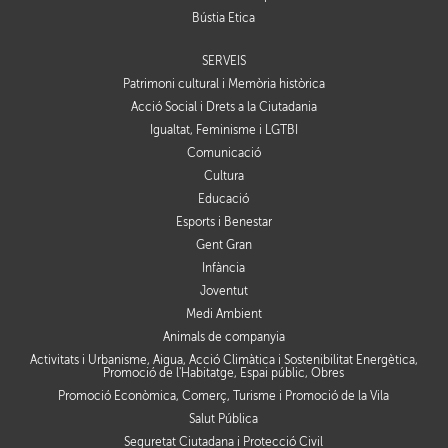
Bústia Ètica
SERVEIS
Patrimoni cultural i Memòria històrica
Acció Social i Drets a la Ciutadania
Igualtat, Feminisme i LGTBI
Comunicació
Cultura
Educació
Esports i Benestar
Gent Gran
Infància
Joventut
Medi Ambient
Animals de companyia
Activitats i Urbanisme, Aigua, Acció Climàtica i Sostenibilitat Energètica,
Promoció de l'Habitatge, Espai públic, Obres
Promoció Econòmica, Comerç, Turisme i Promoció de la Vila
Salut Pública
Seguretat Ciutadana i Protecció Civil