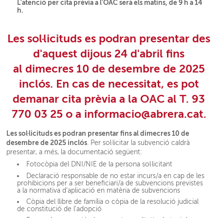
L'atenció per cita prèvia a l'OAC serà els matins, de 9 h a 14
h.
Les sol·licituds es podran presentar des
d'aquest dijous 24 d'abril fins
al dimecres 10 de desembre de 2025
inclós. En cas de necessitat, es pot
demanar cita prèvia a la OAC al T. 93
770 03 25 o a informacio@abrera.cat.
Les sol·licituds es podran presentar fins al dimecres 10 de
desembre de 2025 inclós
. Per sol·licitar la subvenció caldrà
presentar, a més, la documentació següent:
Fotocòpia del DNI/NIE de la persona sol·licitant
Declaració responsable de no estar incurs/a en cap de les
prohibicions per a ser beneficiari/a de subvencions previstes
a la normativa d’aplicació en matèria de subvencions
Còpia del llibre de família o còpia de la resolució judicial
de constitució de l’adopció