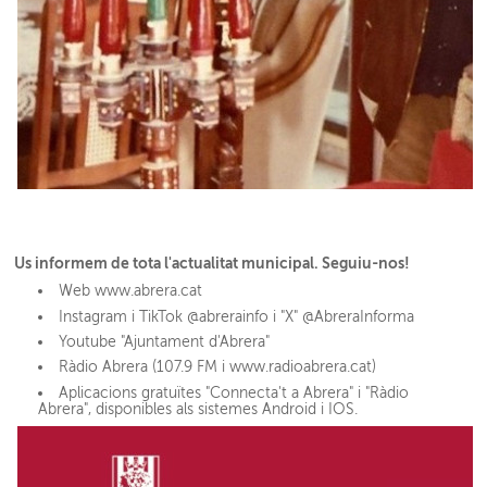
Us informem de tota l'actualitat municipal. Seguiu-nos!
Web www.abrera.cat
Instagram i TikTok @abrerainfo i "X" @AbreraInforma
Youtube "Ajuntament d'Abrera"
Ràdio Abrera (107.9 FM i www.radioabrera.cat)
Aplicacions gratuïtes "Connecta't a Abrera" i "Ràdio
Abrera", disponibles als sistemes Android i IOS.