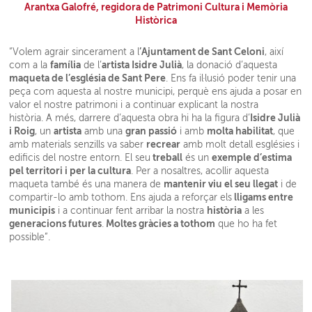
Arantxa Galofré, regidora de Patrimoni Cultura i Memòria
Històrica
’Ajuntament de Sant Celoni
“Volem agrair sincerament a l
, així
família
artista Isidre Julià
com a la
de l’
, la donació d’aquesta
maqueta de l’església de Sant Pere
. Ens fa il·lusió poder tenir una
peça com aquesta al nostre municipi, perquè ens ajuda a posar en
valor el nostre patrimoni i a continuar explicant la nostra
Isidre Julià
història. A més, darrere d’aquesta obra hi ha la figura d’
i Roig
artista
gran passió
molta habilitat
, un
amb una
i amb
, que
recrear
amb materials senzills va saber
amb molt detall esglésies i
treball
exemple d’estima
edificis del nostre entorn. El seu
és un
pel territori i per la cultura
. Per a nosaltres, acollir aquesta
mantenir viu el seu llegat
maqueta també és una manera de
i de
lligams entre
compartir-lo amb tothom. Ens ajuda a reforçar els
municipis
història
i a continuar fent arribar la nostra
a les
generacions futures
Moltes gràcies a tothom
.
que ho ha fet
possible”.