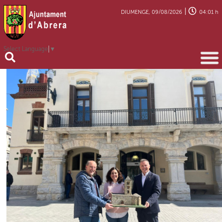
|
DIUMENGE, 09/08/2026
04:01 h
Select Language
▼