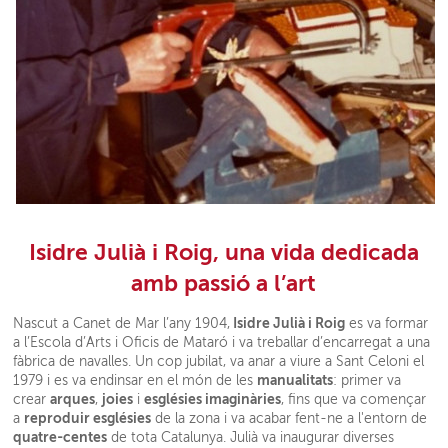
Isidre Julià i Roig, una vida dedicada
amb passió a l’art
Isidre Julià i Roig
Nascut a Canet de Mar l’any 1904,
es va formar
a l’Escola d’Arts i Oficis de Mataró i va treballar d’encarregat a una
fàbrica de navalles. Un cop jubilat, va anar a viure a Sant Celoni el
manualitats
1979 i es va endinsar en el món de les
: primer va
arques
joies
esglésies imaginàries
crear
,
i
, fins que va començar
reproduir esglésies
a
de la zona i va acabar fent-ne a l'entorn de
quatre-centes
de tota Catalunya. Julià va inaugurar diverses