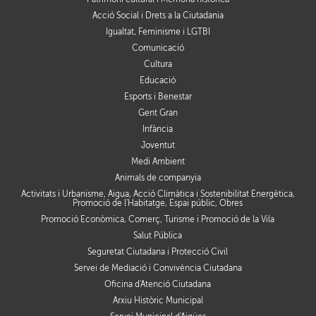
Acció Social i Drets a la Ciutadania
Igualtat, Feminisme i LGTBI
Comunicació
Cultura
Educació
Esports i Benestar
Gent Gran
Infància
Joventut
Medi Ambient
Animals de companyia
Activitats i Urbanisme, Aigua, Acció Climàtica i Sostenibilitat Energètica,
Promoció de l'Habitatge, Espai públic, Obres
Promoció Econòmica, Comerç, Turisme i Promoció de la Vila
Salut Pública
Seguretat Ciutadana i Protecció Civil
Servei de Mediació i Convivència Ciutadana
Oficina d'Atenció Ciutadana
Arxiu Històric Municipal