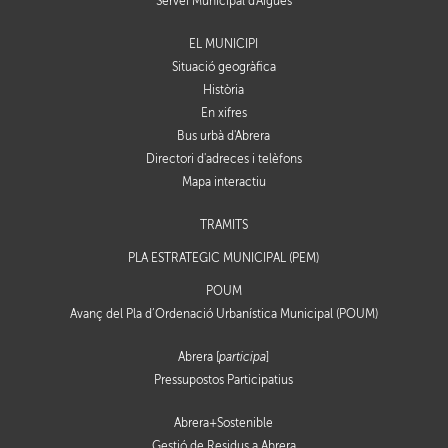
Servei Municipal d'Aigües
EL MUNICIPI
Situació geogràfica
Història
En xifres
Bus urbà d'Abrera
Directori d'adreces i telèfons
Mapa interactiu
TRÀMITS
PLA ESTRATÈGIC MUNICIPAL (PEM)
POUM
Avanç del Pla d’Ordenació Urbanística Municipal (POUM)
Abrera [
participa
]
Pressupostos Participatius
Abrera+Sostenible
Gestió de Residus a Abrera