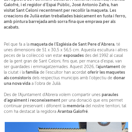
Galofré, i el regidor d'Espai Públic, José Antonio Zafra, han
visitat Sant Celoni recentment per recollir la maqueta. Les
creacions de Julià estan treballades bàsicament en fusta i ferro,
amb pintura barrejada amb sorra fina que emprava per als
acabats.
maqueta de l’Església de Sant Pere d’Abrera
Pel que fa a la
, té
unes dimensions de 51 x 30,5 x 56,5 cm. Aquesta escultura i altres
exposades
peces de la col·lecció van estar
des del 1992 al casal
de la gent gran de Sant Celoni, fins que, per manca d’espai, van
’ajuntament
ser guardades i emmagatzemades. Aquest 2026, l
de
família
oferir les maquetes
la ciutat i la
de l’escultor han acordat
als consistoris
donar
dels respectius municipis amb l’objectiu de
una nova vida
a l’obra de Julià.
paraules
Des de l'Ajuntament d'Abrera volem compartir unes
d’agraïment i reconeixement
per una donació que ens permet
memòria
continuar preservant i difonent la
del nostre territori, tal
Arantxa Galofré
com ha destacat la regidora
.