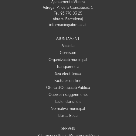
Ajuntament d'Abrera
Adreça: Pl. de la Constitució, 1
Tel. 93 770 03 25
Abrera (Barcelona)
informacio@abrera.cat
AJUNTAMENT
Alcaldia
Consistori
Organització municipal
Transparència
Seu electrònica
Factures on-line
Oferta d'Ocupació Pública
Queixes i suggeriments
Tauler d'anuncis
Normativa municipal
Bústia Ètica
SERVEIS
Patrimoni cultural i Memòria històrica