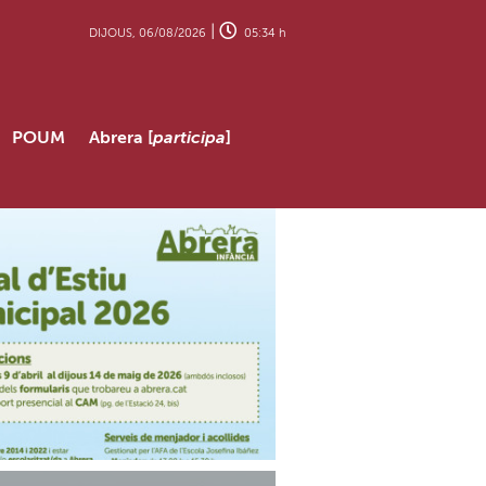
|
DIJOUS, 06/08/2026
05:34 h
POUM
Abrera [
participa
]