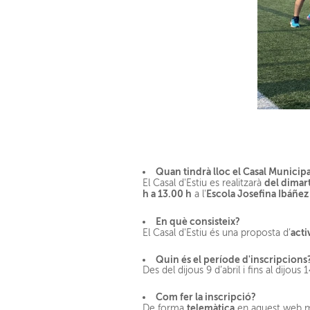
Quan tindrà lloc el Casal Municipal
del dimart
El Casal d'Estiu es realitzarà
h a 13.00 h
Escola Josefina Ibáñe
a l'
En què consisteix?
acti
El Casal d'Estiu és una proposta d’
Quin és el període d'inscripcions
Des del dijous 9 d’abril i fins al dijous
Com fer la inscripció?
telemàtica
De forma
en aquest web m