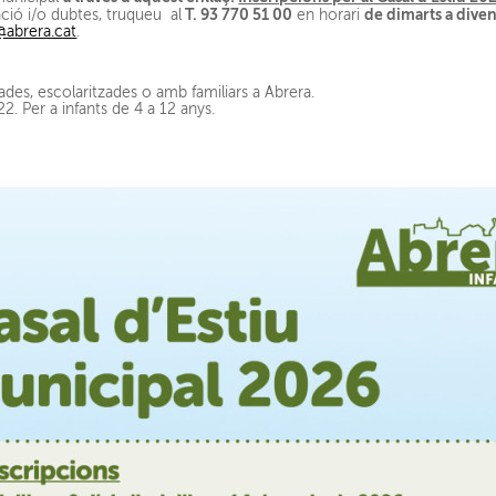
T. 93 770 51 00
de dimarts a dive
ció i/o dubtes, truqueu al
en horari
abrera.cat
.
es, escolaritzades o amb familiars a Abrera.
2. Per a infants de 4 a 12 anys.