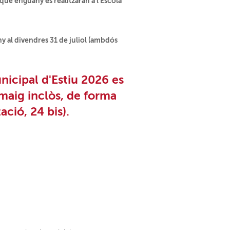
 que enguany es realitzaran a l'Escola
ny al divendres 31 de juliol (ambdós
nicipal d'Estiu 2
026 es
e maig inclòs, de forma
ció, 24 bis).