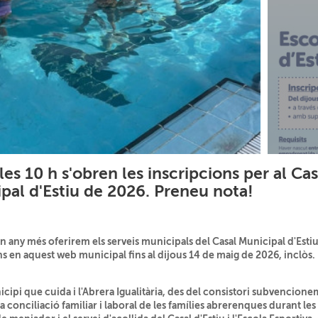
les 10 h s'obren les inscripcions per al Cas
ipal d'Estiu de 2026. Preneu nota!
n any més oferirem els serveis municipals del Casal Municipal d'Estiu 
ons en aquest web municipal fins al dijous 14 de maig de 2026, inclòs.
cipi que cuida i l'Abrera Igualitària, des del consistori subvencionem
ar la conciliació familiar i laboral de les famílies abrerenques durant l