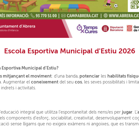
Escola Esportiva Municipal d'Estiu 2026
a Esportiva Municipal d'Estiu?
ts mitjançant el moviment
potenciar
habilitats físiqu
: d’una banda,
les
coneixement
cos
ta. Augmentar el
del seu
, les seves possibilitats i limi
ndrets i activitats.
jugar
l'educació integral que utilitza l’espontaneïtat dels nens/es per
. L'
ls components d'esforç, sociabilitat, creativitat, desenvolupament cog
ció sense lligams que no exigeix exàmens ni angoixes, que es transmet