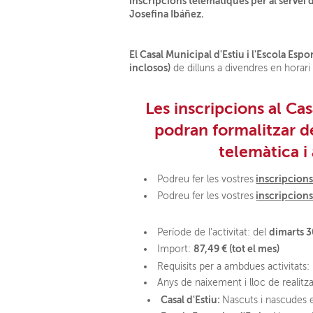
inscripcions telemàtiques per al servei de
Josefina Ibáñez.
El Casal Municipal d'Estiu i l'Escola Esp
inclosos)
de dilluns a divendres en horar
Les inscripcions al Cas
podran formalitzar des
telemàtica i
inscripcions
Podreu fer les vostres
inscripcions
Podreu fer les vostres
dimarts 3
Període de l'activitat: del
87,49 € (tot el mes)
Import:
Requisits per a ambdues activitats:
Anys de naixement i lloc de realitzac
Casal d'Estiu:
Nascuts i nascudes e