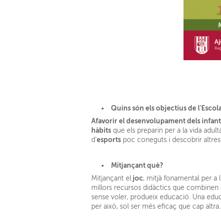
Quins són els objectius de l'Escol
Afavorir el desenvolupament dels infan
hàbits
que els preparin per a la vida adul
esports
d'
poc coneguts i descobrir altres i
Mitjançant què?
joc
Mitjançant el
, mitjà fonamental per a 
millors recursos didàctics que combinen e
sense voler, produeix educació. Una educa
per això, sol ser més eficaç que cap altra.