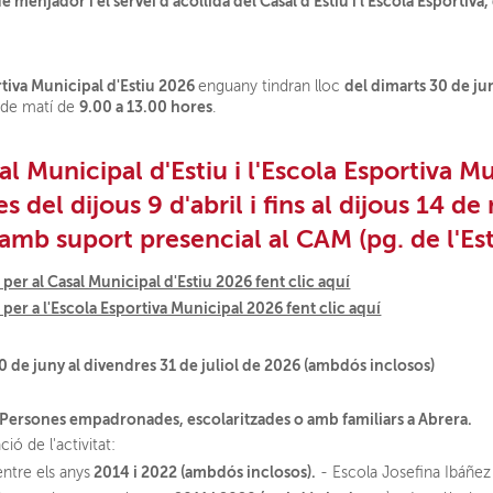
 menjador i el servei d'acollida del Casal d'Estiu i l'Escola Esportiva,
ortiva Municipal d'Estiu 2026
del dimarts 30 de ju
enguany tindran lloc
9.00 a 13.00 hores
i de matí de
.
al Municipal d'Estiu i l'Escola Esportiva Mu
 del dijous 9 d'abril i fins al dijous 14 d
 amb suport presencial al CAM (pg. de l'Esta
 per al Casal Municipal d'Estiu 2026 fent clic aquí
 per a l'Escola Esportiva Municipal 2026 fent clic aquí
0 de juny al divendres 31 de juliol de 2026 (ambdós inclosos)
Persones empadronades, escolaritzades o amb familiars a Abrera.
ió de l'activitat:
2014 i 2022 (ambdós inclosos).
ntre els anys
- Escola Josefina Ibáñez