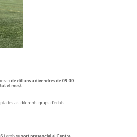
de dilluns a divendres de 09.00
horari
tot el mes).
ptades als diferents grups d’edats.
26
suport presencial al Centre
i amb