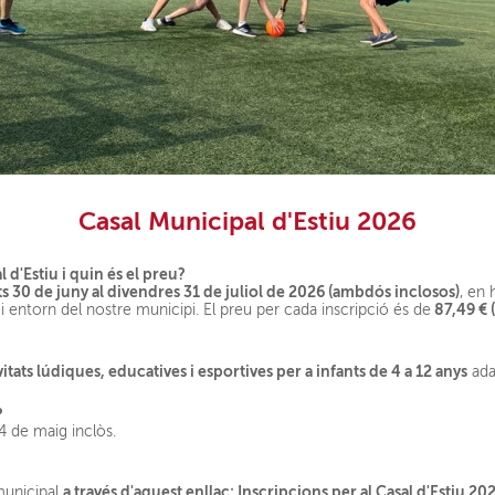
Casal Municipal d'Estiu 2026
 d'Estiu i quin és el preu?
s 30 de juny al divendres 31 de juliol de 2026 (ambdós inclosos)
, en 
z
87,49 € (
i entorn del nostre municipi. El preu per cada inscripció é
s de
vitats lúdiques, educatives i esportives per a infants de 4 a 12 anys
ada
?
 14 de maig inclòs.
a través d'aquest enllaç:
Inscripcions per al Casal d'Estiu 20
unicipal