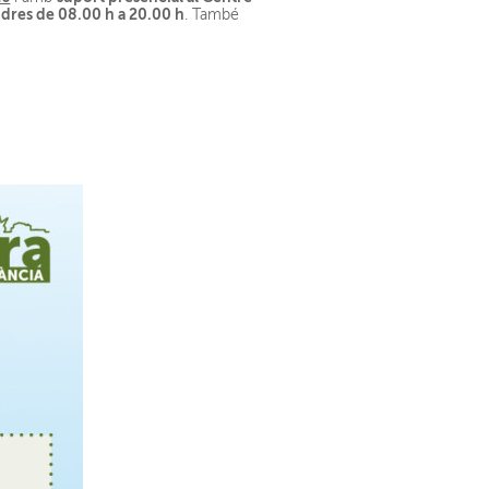
ndres de 08.00 h a 20.00 h
. També