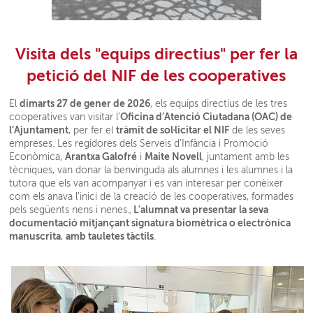
Visita dels "equips directius" per fer la
petició del NIF de les cooperatives
dimarts 27 de gener de 2026
El
, els equips directius de les tres
Oficina d’Atenció Ciutadana (OAC) de
cooperatives van visitar l’
l’Ajuntament
tràmit de sol·licitar el NIF
, per fer el
de les seves
empreses. Les regidores dels Serveis d’Infància i Promoció
Arantxa Galofré
Maite Novell
Econòmica,
i
, juntament amb les
tècniques, van donar la benvinguda als alumnes i les alumnes i la
tutora que els van acompanyar i es van interesar per conèixer
com els anava l’inici de la creació de les cooperatives, formades
L'alumnat va presentar la seva
pels següents nens i nenes.,
documentació mitjançant signatura biomètrica o electrònica
manuscrita
amb tauletes tàctils
,
.