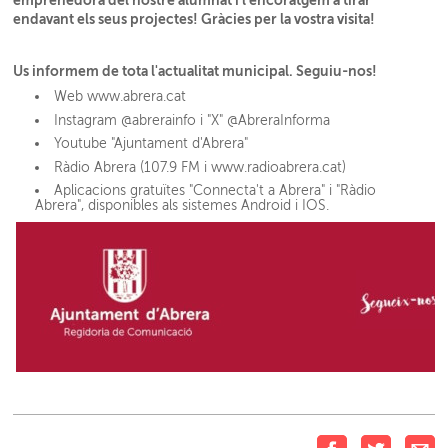
endavant els seus projectes! Gràcies per la vostra visita!
Us informem de tota l'actualitat municipal. Seguiu-nos!
Web www.abrera.cat
Instagram @abrerainfo i "X" @AbreraInforma
Youtube "Ajuntament d'Abrera"
Ràdio Abrera (107.9 FM i www.radioabrera.cat)
Aplicacions gratuïtes "Connecta't a Abrera" i "Ràdio
Abrera", disponibles als sistemes Android i IOS.