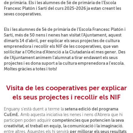
de primària. Els i les alumnes de 5è de primària de l’Escola
Francesc Platón i Sartí del curs 2025-2026 ja estan creant les
seves cooperatives.
Els i les alumnes de 5è de primària de l’Escola Francesc Platón i
Sartí, més de 50 nens i nenes han visitat l'Ajuntament, aquest
dimarts 14 d'abril, per explicar els seus projectes de cultura
emprenedora i recollir els NIF de les cooperatives, que van
sol·licitar a l'Oficina d'Atenció a la Ciutadania el mes gener. Des
de l'Ajuntament animem l'alumnat a tirar endavant els seus
projectes i es dona suport a la cultura emprenedora a l'escola.
Moltes gràcies a totes i tots!
Visita de les cooperatives per explicar
els seus projectes i recollir els NIF
setena edició del programa
Enguany s'està duent a terme la
CuEmE.
Amb aquesta iniciativa les nenes i nens d'Abrera que hi
competències que potencien la seva
participen poden adquirir
creativitat, el treball en equip, la comunicació i la imaginació
,
per millorar els seus resultats
entre altres. Aquestes els hi servirà