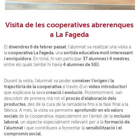
Visita de les cooperatives abrerenques
a La Fageda
divendres 6 de febrer passat
El
, l’alumnat va realitzar una visita a
cooperativa La Fageda
sortida educativa molt interessant
la
, una
i enriquidora
37 alumnes i 4 mestres
. En total, hi van participar
,
4 alumnes de SIEI.
entre els quals també hi havia
conèixer l’origen i la
Durant la visita, l’alumnat va poder
trajectòria de la cooperativa
vídeo introductori
a través d’un
creació i evolució
que explicava la seva
. Posteriorment, van
procés d’elaboració dels
descobrir de primera mà tot el
productes
, des de la cura de la ramaderia fins a la fase final a la
aprofundir en els valors
fàbrica. A més, la visita va permetre
socials
inclusió
de la cooperativa, especialment en l’àmbit de la
laboral
formació de
, un aspecte especialment rellevant per a la
l’alumnat
sensibilització i el
i que contribueix a fomentar la
compromís social.