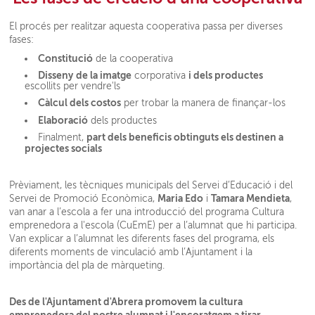
El procés per realitzar aquesta cooperativa passa per diverses
fases:
Constitució
de la cooperativa
Disseny
de la imatge
i dels productes
corporativa
escollits per vendre'ls
Càlcul dels costos
per trobar la manera de finançar-los
Elaboració
dels productes
part dels beneficis obtinguts els destinen a
Finalment,
projectes socials
Prèviament, les tècniques municipals del Servei d’Educació i del
Maria Edo
Tamara Mendieta
Servei de Promoció Econòmica,
i
,
van anar a l’escola a fer una introducció del programa Cultura
emprenedora a l'escola (CuEmE) per a l’alumnat que hi participa.
Van explicar a l’alumnat les diferents fases del programa, els
diferents moments de vinculació amb l’Ajuntament i la
importància del pla de màrqueting.
Des de l'Ajuntament d'Abrera promovem la cultura
emprenedora del nostre alumnat i l'encoratgem a tirar