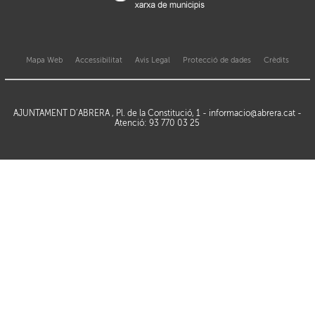
Mapa Web
Accessibilitat
Avis Legal
Protecció de dades
Crèdits
AJUNTAMENT D’ABRERA , Pl. de la Constitució, 1 -
informacio@abrera.cat
-
Atenció: 93 770 03 25