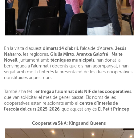
dimarts 14 d'abril
Jesús
En la visita d'aquest
, l'alcalde d'Abrera,
Naharro
Giulia Mirto
Arantxa Galofré
Maite
, les regidores,
,
i
Novell
tècniques municipals
, juntament amb
, han donat la
benvinguda a l'alumnat i docents que els han acompanyat, i han
seguit amb molt d'interès la presentació de les dues cooperatives
constituïdes aquest curs.
entrega a l'alumnat dels NIF
de les cooperatives
També s'ha fet l'
,
que van sol·licitar el mes de gener passat. Els noms de les
centre d’interès de
cooperatives estan relacionats amb el
l’escola del curs 2025-2026
El Petit Príncep
, que aquest any és
.
Cooperativa 5è A:
Kings and Queens