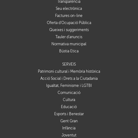
Transparència
Seu electrònica
Factures on-line
Oferta d'Ocupació Pública
Queixes i suggeriments
Tauler d'anuncis
Normativa municipal
Bústia Ètica
SERVEIS
Patrimoni cultural i Memòria històrica
Acció Social i Drets a la Ciutadania
Igualtat, Feminisme i LGTBI
Comunicació
Cultura
Educació
Esports i Benestar
Gent Gran
Infància
Joventut