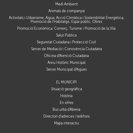
Medi Ambient
Animals de companyia
Activitats i Urbanisme, Aigua, Acció Climàtica i Sostenibilitat Energètica,
Promoció de l'Habitatge, Espai públic, Obres
Promoció Econòmica, Comerç, Turisme i Promoció de la Vila
Salut Pública
Seguretat Ciutadana i Protecció Civil
Servei de Mediació i Convivència Ciutadana
Oficina d'Atenció Ciutadana
Arxiu Històric Municipal
Servei Municipal d'Aigües
EL MUNICIPI
Situació geogràfica
Història
En xifres
Bus urbà d'Abrera
Directori d'adreces i telèfons
Mapa interactiu