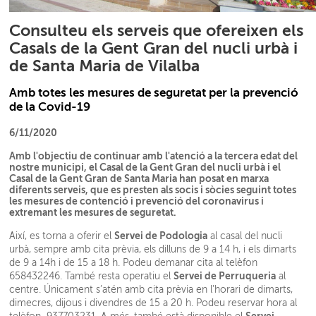
Consulteu els serveis que ofereixen els
Casals de la Gent Gran del nucli urbà i
de Santa Maria de Vilalba
Amb totes les mesures de seguretat per la prevenció
de la Covid-19
6/11/2020
Amb l'objectiu de continuar amb l'atenció a la tercera edat del
nostre municipi, el Casal de la Gent Gran del nucli urbà i el
Casal de la Gent Gran de Santa Maria han posat en marxa
diferents serveis, que es presten als socis i sòcies seguint totes
les mesures de contenció i prevenció del coronavirus i
extremant les mesures de seguretat.
Servei de Podologia
Així, es torna a oferir el
al casal del nucli
urbà, sempre amb cita prèvia, els dilluns de 9 a 14 h, i els dimarts
de 9 a 14h i de 15 a 18 h. Podeu demanar cita al telèfon
Servei de Perruqueria
658432246. També resta operatiu el
al
centre. Únicament s’atén amb cita prèvia en l’horari de dimarts,
dimecres, dijous i divendres de 15 a 20 h. Podeu reservar hora al
Servei