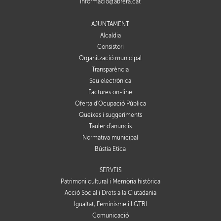
informacio@abrera.cat
AJUNTAMENT
Alcaldia
Consistori
Organització municipal
Transparència
Seu electrònica
Factures on-line
Oferta d'Ocupació Pública
Queixes i suggeriments
Tauler d'anuncis
Normativa municipal
Bústia Ètica
SERVEIS
Patrimoni cultural i Memòria històrica
Acció Social i Drets a la Ciutadania
Igualtat, Feminisme i LGTBI
Comunicació