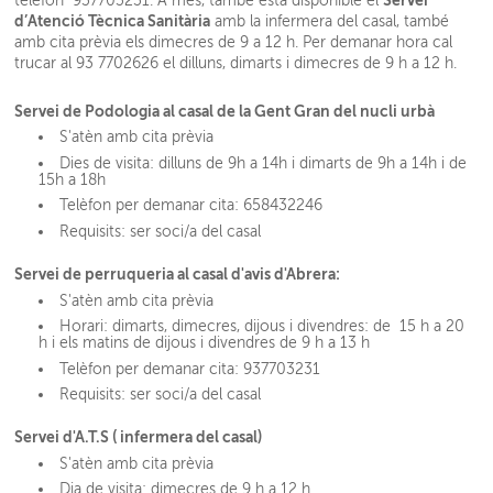
telèfon 937703231. A més, també està disponible el
d’Atenció Tècnica Sanitària
amb la infermera del casal, també
amb cita prèvia els dimecres de 9 a 12 h. Per demanar hora cal
trucar al 93 7702626 el dilluns, dimarts i dimecres de 9 h a 12 h.
Servei de Podologia al casal de la Gent Gran del nucli urbà
S'atèn amb cita prèvia
Dies de visita: dilluns de 9h a 14h i dimarts de 9h a 14h i de
15h a 18h
Telèfon per demanar cita: 658432246
Requisits: ser soci/a del casal
Servei de perruqueria al casal d'avis d'Abrera:
S'atèn amb cita prèvia
Horari: dimarts, dimecres, dijous i divendres: de 15 h a 20
h i els matins de dijous i divendres de 9 h a 13 h
Telèfon per demanar cita: 937703231
Requisits: ser soci/a del casal
Servei d'A.T.S ( infermera del casal)
S'atèn amb cita prèvia
Dia de visita: dimecres de 9 h a 12 h