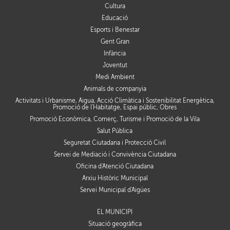
Cultura
Educació
Esports i Benestar
Gent Gran
Infància
Joventut
Medi Ambient
Animals de companyia
Activitats i Urbanisme, Aigua, Acció Climàtica i Sostenibilitat Energètica,
Promoció de l'Habitatge, Espai públic, Obres
Promoció Econòmica, Comerç, Turisme i Promoció de la Vila
Salut Pública
Seguretat Ciutadana i Protecció Civil
Servei de Mediació i Convivència Ciutadana
Oficina d'Atenció Ciutadana
Arxiu Històric Municipal
Servei Municipal d'Aigües
EL MUNICIPI
Situació geogràfica