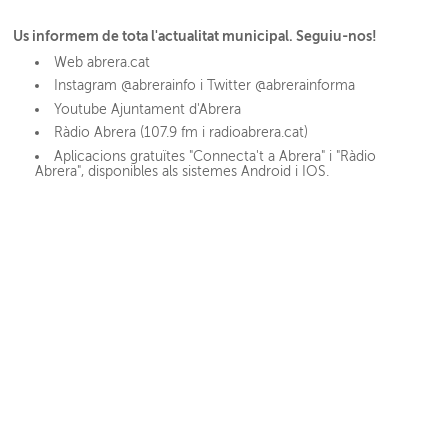
Us informem de tota l'actualitat municipal. Seguiu-nos!
Web abrera.cat
Instagram @abrerainfo i Twitter @abrerainforma
Youtube Ajuntament d'Abrera
Ràdio Abrera (107.9 fm i radioabrera.cat)
Aplicacions gratuïtes "Connecta't a Abrera" i "Ràdio
Abrera", disponibles als sistemes Android i IOS.