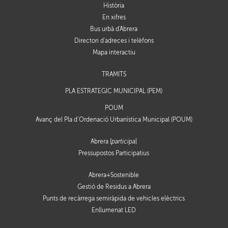
Història
En xifres
Bus urbà d'Abrera
Directori d'adreces i telèfons
Mapa interactiu
TRÀMITS
PLA ESTRATÈGIC MUNICIPAL (PEM)
POUM
Avanç del Pla d’Ordenació Urbanística Municipal (POUM)
Abrera [
participa
]
Pressupostos Participatius
Abrera+Sostenible
Gestió de Residus a Abrera
Punts de recàrrega semiràpida de vehicles elèctrics
Enllumenat LED