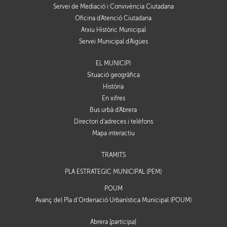
Servei de Mediació i Convivència Ciutadana
Oficina d'Atenció Ciutadana
Arxiu Històric Municipal
Servei Municipal d'Aigües
EL MUNICIPI
Situació geogràfica
Història
En xifres
Bus urbà d'Abrera
Directori d'adreces i telèfons
Mapa interactiu
TRÀMITS
PLA ESTRATÈGIC MUNICIPAL (PEM)
POUM
Avanç del Pla d’Ordenació Urbanística Municipal (POUM)
Abrera [
participa
]