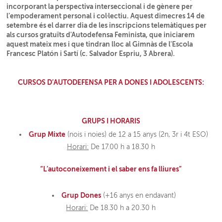
incorporant la perspectiva interseccional i de gènere per
l’empoderament personal i col·lectiu. Aquest dimecres 14 de
setembre és el darrer dia de les inscripcions telemàtiques per
als cursos gratuïts d'Autodefensa Feminista, que iniciarem
aquest mateix mes i que tindran lloc al Gimnàs de l'Escola
Francesc Platón i Sartí (c. Salvador Espriu, 3 Abrera).
CURSOS D’AUTODEFENSA PER A DONES I ADOLESCENTS:
GRUPS I HORARIS
Grup Mixte
(nois i noies) de 12 a 15 anys (2n, 3r i 4t ESO)
Horari:
De 17.00 h a 18.30 h
“L’autoconeixement i el saber ens fa lliures”
Grup Dones
(+16 anys en endavant)
Horari:
De 18.30 h a 20.30 h