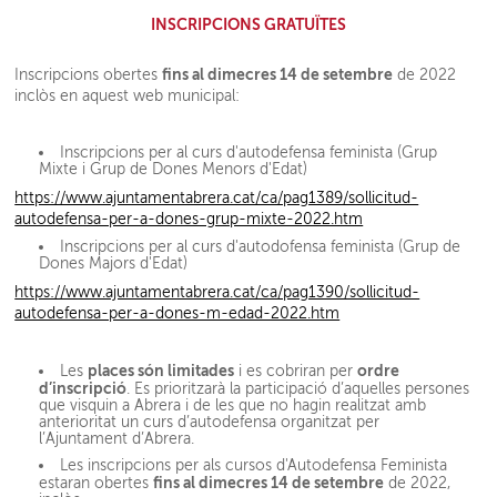
INSCRIPCIONS GRATUÏTES
fins al dimecres 14 de setembre
Inscripcions obertes
de 2022
inclòs en aquest web municipal:
Inscripcions per al curs d'autodefensa feminista (Grup
Mixte i Grup de Dones Menors d'Edat)
https://www.ajuntamentabrera.cat/ca/pag1389/sollicitud-
autodefensa-per-a-dones-grup-mixte-2022.htm
Inscripcions per al curs d'autodofensa feminista (Grup de
Dones Majors d'Edat)
https://www.ajuntamentabrera.cat/ca/pag1390/sollicitud-
autodefensa-per-a-dones-m-edad-2022.htm
places són limitades
ordre
Les
i es cobriran per
d’inscripció
. Es prioritzarà la participació d’aquelles persones
que visquin a Abrera i de les que no hagin realitzat amb
anterioritat un curs d’autodefensa organitzat per
l’Ajuntament d’Abrera.
Les inscripcions per als cursos d'Autodefensa Feminista
fins al dimecres 14 de setembre
estaran obertes
de 2022,