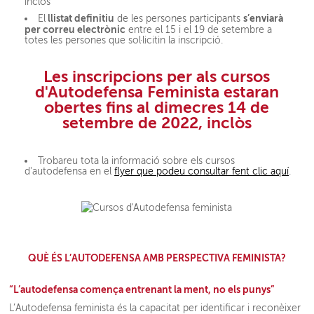
inclòs
llistat definitiu
s’enviarà
El
de les persones participants
per correu electrònic
entre el 15 i el 19 de setembre a
totes les persones que sol·licitin la inscripció.
Les inscripcions per als cursos
d'Autodefensa Feminista estaran
obertes
fins al dimecres 14 de
setembre
de 2022, inclòs
Trobareu tota la informació sobre els cursos
d'autodefensa en el
flyer que podeu consultar fent clic aquí
.
QUÈ ÉS L’AUTODEFENSA AMB PERSPECTIVA FEMINISTA?
“L’autodefensa comença entrenant la ment, no els punys”
L’Autodefensa feminista és la capacitat per identificar i reconèixer