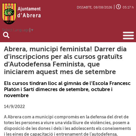
|
DISSABTE, 08/08/2026
05:17 h
Select Language
▼
Abrera, municipi feminista! Darrer dia
d'inscripcions per als cursos gratuïts
d'Autodefensa Feminista, que
iniciarem aquest mes de setembre
Els cursos tindran lloc al gimnàs de l'Escola Francesc
Platón i Sartí dimecres de setembre, octubre i
novembre
14/9/2022
A Abrera com a municipi compromès en la defensa del dret de
totes les persones a viure una vida lliure de violències, posem a
disposició de les dones i dels i les adolescents els coneixements
i les eines de capacitació i entrenament de l’autodefensa,