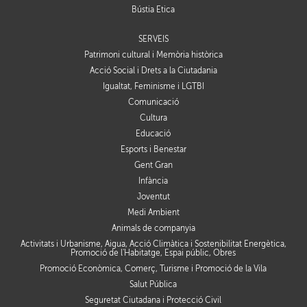
Bústia Ètica
SERVEIS
Patrimoni cultural i Memòria històrica
Acció Social i Drets a la Ciutadania
Igualtat, Feminisme i LGTBI
Comunicació
Cultura
Educació
Esports i Benestar
Gent Gran
Infància
Joventut
Medi Ambient
Animals de companyia
Activitats i Urbanisme, Aigua, Acció Climàtica i Sostenibilitat Energètica,
Promoció de l'Habitatge, Espai públic, Obres
Promoció Econòmica, Comerç, Turisme i Promoció de la Vila
Salut Pública
Seguretat Ciutadana i Protecció Civil