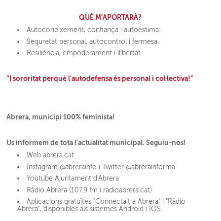
QUÈ M’APORTARÀ?
Autoconeixement, confiança i autoestima.
Seguretat personal, autocontrol i fermesa.
Resiliència, empoderament i llibertat.
“I sororitat perquè l’autodefensa és personal i col·lectiva!”
Abrera, municipi 100% feminista!
Us informem de tota l'actualitat municipal. Seguiu-nos!
Web abrera.cat
Instagram @abrerainfo i Twitter @abrerainforma
Youtube Ajuntament d'Abrera
Ràdio Abrera (107.9 fm i radioabrera.cat)
Aplicacions gratuïtes "Connecta't a Abrera" i "Ràdio
Abrera", disponibles als sistemes Android i IOS.