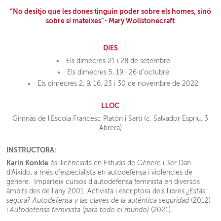
“No desitjo que les dones tinguin poder sobre els homes, sinó
sobre sí mateixes”- Mary Wollstonecraft
DIES
Els dimecres 21 i 28 de setembre
Els dimecres 5, 19 i 26 d’octubre
Els dimecres 2, 9, 16, 23 i 30 de novembre de 2022
LLOC
Gimnàs de l'Escola Francesc Platón i Sartí (c. Salvador Espriu, 3
Abrera)
INSTRUCTORA:
Karin Konkle
és llicènciada en Estudis de Gènere i 3er Dan
d'Aikido, a més d'especialista en autodefensa i violències de
gènere. Imparteix cursos d'autodefensa feminista en diversos
àmbits des de l’any 2001. Activista i escriptora dels llibres
¿Estás
segura? Autodefensa y las claves de la auténtica seguridad
(2012)
i
Autodefensa feminista (para todo el mundo)
(2021).