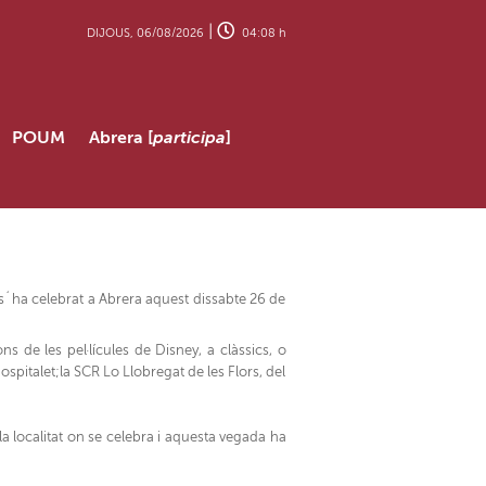
|
DIJOUS, 06/08/2026
04:08 h
POUM
Abrera [
participa
]
e s´ha celebrat a Abrera aquest dissabte 26 de
s de les pel·lícules de Disney, a clàssics, o
ospitalet;la SCR Lo Llobregat de les Flors, del
a localitat on se celebra i aquesta vegada ha