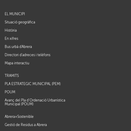
EL MUNICIPI
Situació geogràfica
Història
En xifres
Bus urbà d'Abrera
Directori d'adreces i telèfons
Mapa interactiu
TRÀMITS
PLA ESTRATÈGIC MUNICIPAL (PEM)
POUM
Avanç del Pla d’Ordenació Urbanística
Municipal (POUM)
Abrera+Sostenible
Gestió de Residus a Abrera