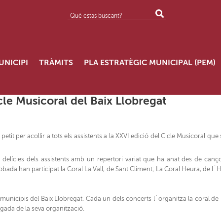
UNICIPI
TRÀMITS
PLA ESTRATÈGIC MUNICIPAL (PEM)
cle Musicoral del Baix Llobregat
petit per acollir a tots els assistents a la XXVI edició del Cicle Musicoral qu
 delícies dels assistents amb un repertori variat que ha anat des de cançon
obada han participat la Coral La Vall, de Sant Climent; La Coral Heura, de l´H
municipis del Baix Llobregat. Cada un dels concerts l´organitza la coral de l
gada de la seva organització.