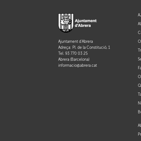
A
A
C
O
Ajuntament d'Abrera
Adreça: Pl. de la Constitució, 1
T
Tel. 93 770 03 25
S
Abrera (Barcelona)
informacio@abrera.cat
F
O
Q
T
N
B
A
P