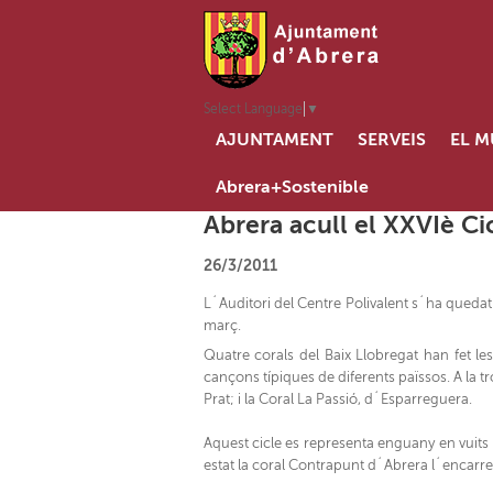
Select Language
▼
AJUNTAMENT
SERVEIS
EL M
Abrera+Sostenible
Abrera acull el XXVIè Ci
26/3/2011
L´Auditori del Centre Polivalent s´ha quedat 
març.
Quatre corals del Baix Llobregat han fet les
cançons típiques de diferents païssos. A la tr
Prat; i la Coral La Passió, d´Esparreguera.
Aquest cicle es representa enguany en vuits 
estat la coral Contrapunt d´Abrera l´encarre