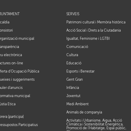
JUNTAMENT
SERVEIS
lcaldia
Patrimoni cultural i Memòria històrica
onsistori
Acció Social i Drets a la Ciutadania
rganització municipal
Igualtat, Feminisme i LGTBI
ransparència
Comunicació
eu electrònica
Cultura
actures on-line
Educació
ferta d'Ocupació Pública
Esports i Benestar
ueixes i suggeriments
Gent Gran
auler d'anuncis
Infància
ormativa municipal
Joventut
ústia Ètica
Medi Ambient
Animals de companyia
brera [
participa
]
Activitats i Urbanisme, Aigua, Acció
Climàtica i Sostenibilitat Energètica,
ressupostos Participatius
Promoció de l'Habitatge, Espai públic,