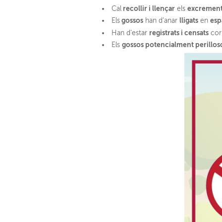
recollir i llençar
excremen
Cal
els
gossos
lligats
esp
Els
han d’anar
en
registrats i censats
Han d’estar
cor
gossos potencialment perillos
Els