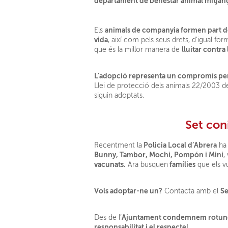
departament de benestar animal mitjanç
animals de companyia formen part de
Els
vida
, així com pels seus drets, d'igual fo
lluitar contr
que és la millor manera de
L’adopció representa un compromís pe
Llei de protecció dels animals 22/2003 de 4
siguin adoptats.
Set coni
Policia Local d’Abrera
Recentment la
ha 
Bunny, Tambor, Mochi, Pompón i Mini
,
vacunats.
famílies
Ara busquen
que els v
Vols adoptar-ne un?
Se
Contacta amb el
Ajuntament condemnem rotundamen
Des de l’
responsabilitat i el respecte
!