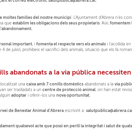
ant el correu electrònic salutpublica@abrera.cat.
 moltes famílies del nostre municipi
. L'Ajuntament d'Abrera n'és con
establim les obligacions dels seus propietaris
fomentem l
rma que
. Així,
a l’abandonament.
rsonal important
fomenta el respecte vers els animals
, i
i l’acollida en
 de juliol, prohibeix el sacrifici dels animals, situació que els fa roman
lls abandonats a la via pública necessiten
caixa amb 7 conills domèstics
via públi
localitzat una
abandonats a la
centre de protecció animal
 van ser traslladats a un
, on han estat revis
adoptar
nova oportunitat.
ulguin
i oferir-los una
rvei de Benestar Animal d’Abrera
salutpublica@abrera.ca
escrivint a:
t qualsevol acte que possi en perill la integritat i salut de qual