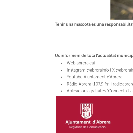
Tenir una mascota és una responsabilit
Us informem de tota l'actualitat munici
Web abrera.cat
Instagram @abrerainfo i X @abrera
Youtube Ajuntament d'Abrera
Ràdio Abrera (107.9 fm i radioabrer
Aplicacions gratuïtes "Connecta't a 