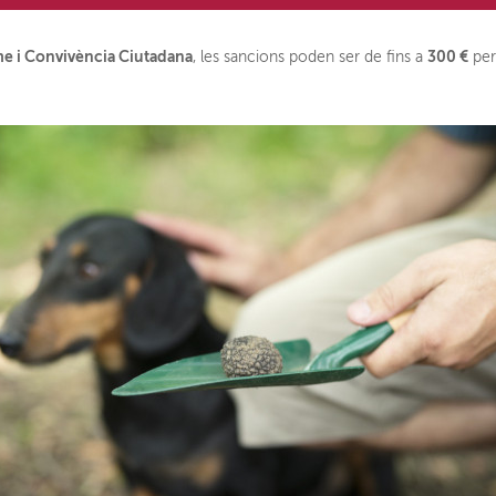
e i Convivència Ciutadana
300 €
, les sancions poden ser de fins a
pe