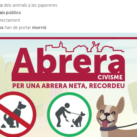
ts
dels animals a les papereres
ais públics
rectament
os
morrió
han de portar