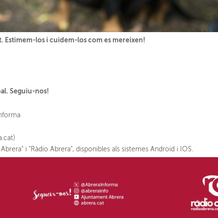
at. Estimem-los i cuidem-los com es mereixen!
pal. Seguiu-nos!
informa
a.cat)
Abrera" i "Ràdio Abrera", disponibles als sistemes Android i IOS.