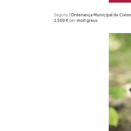
Ordenança Municipal de Civism
Segons l’
1.500 €
molt greus
per
.