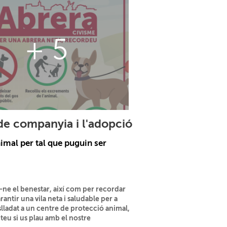
+ 5
de companyia i l'adopció
nimal per tal que puguin ser
-ne el benestar, així com per recordar
ntir una vila neta i saludable per a
slladat a un centre de protecció animal,
cteu si us plau amb el nostre