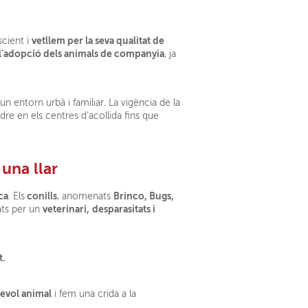
vetllem per la seva qualitat de
scient i
’adopció dels animals de companyia
, ja
 un entorn urbà i familiar. La vigència de la
dre en els centres d’acollida fins que
 una llar
ca
conills
Brinco, Bugs,
. Els
, anomenats
veterinari,
desparasitats i
ats per un
t
.
sevol animal
i fem una crida a la