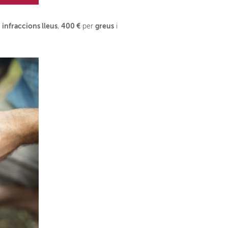
infraccions lleus
400 €
greus
r
,
per
i