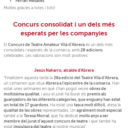
Ferran Mesalles
Moltes gràcies a totes i tots!
Concurs consolidat i un dels més
esperats per les companyies
Concurs de Teatre Amateur Vila d’Abrera
El
és un dels més
28 edicions
consolidats i esperats de la comarca, amb
celebrades. Les valoracions son molt positives:
Jesús Naharro, alcalde d'Abrera
28a edició del Teatre Vila d’Abrera,
"Finalitzem aquesta tarda la
Abrera a l’epicentre de la comarca
un certamen que situa
. Han
obres de
estat unes setmanes en què s’han pogut veure
moltíssima qualitat
premis als
, i avui el jurat ha lliurat els
guanyadors de les diferents categories, que enguany han estat
un total de 17 guardons.
tasca molt difícil,
Ha estat una
atesa la
qualitat de les obres
agraïment molt especial
representades. Un
Teresa Morral
molts anys a ser
també a la
, que ha dedicat
membre del jurat d’aquest concurs de teatre
i que també ha
impulsora del teatre
estat
al nostre municipi".