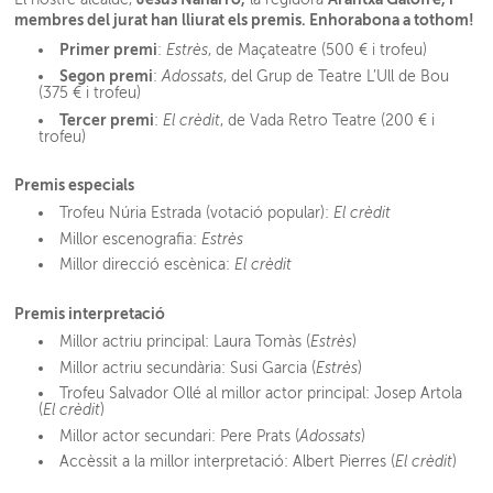
membres del jurat han lliurat els premis. Enhorabona a tothom!
Primer premi
:
Estrès
, de Maçateatre (500 € i trofeu)
Segon premi
:
Adossats
, del Grup de Teatre L’Ull de Bou
(375 € i trofeu)
Tercer premi
:
El crèdit
, de Vada Retro Teatre (200 € i
trofeu)
Premis especials
Trofeu Núria Estrada (votació popular):
El crèdit
Millor escenografia:
Estrès
Millor direcció escènica:
El crèdit
Premis interpretació
Millor actriu principal: Laura Tomàs (
Estrès
)
Millor actriu secundària: Susi Garcia (
Estrès
)
Trofeu Salvador Ollé al millor actor principal: Josep Artola
(
El crèdit
)
Millor actor secundari: Pere Prats (
Adossats
)
Accèssit a la millor interpretació: Albert Pierres (
El crèdit
)