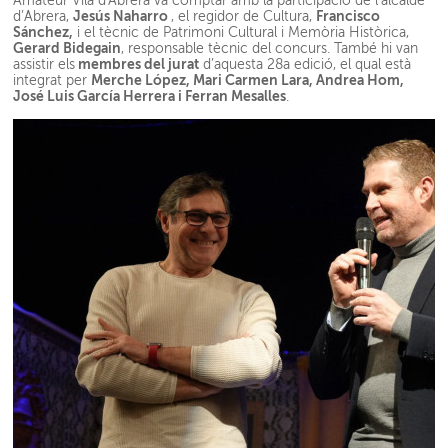
Amateur Vila d'Abrera va comptar amb la participació de l’alcalde
Jesús Naharro
Francisco
d’Abrera,
, el regidor de Cultura,
Sánchez,
i el tècnic de Patrimoni Cultural i Memòria Històrica,
Gerard Bidegain
, responsable tècnic del concurs. També hi van
membres del jurat
assistir els
d’aquesta 28a edició, el qual està
Merche López, Mari Carmen Lara, Andrea Hom,
integrat per
José Luis García Herrera i Ferran Mesalles
.