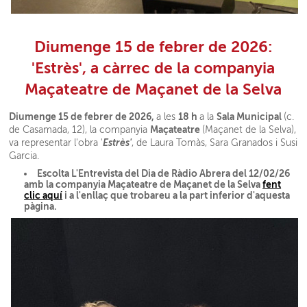
Diumenge 15 de febrer de 2026:
'Estrès', a càrrec de la companyia
Maçateatre de Maçanet de la Selva
Diumenge 15 de febrer de 2026,
18 h
Sala Municipal
a les
a la
(c.
Maçateatre
de Casamada, 12), la companyia
(Maçanet de la Selva),
Estrès'
va representar l'obra '
, de Laura Tomàs, Sara Granados i Susi
Garcia.
Escolta L'Entrevista del Dia de Ràdio Abrera del 12/02/26
amb la companyia Maçateatre de Maçanet de la Selva
fent
clic aquí
i a l'enllaç que trobareu a la part inferior d'aquesta
pàgina.