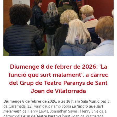
Diumenge 8 de febrer de 2026: 'La
funció que surt malament', a càrrec
del Grup de Teatre Paranys de Sant
Joan de Vilatorrada
Diumenge 8 de febrer de 2026,
18 h
Sala Municipal
a les
a la
(c.
La funció que surt
de Casamada, 12), vam gaudir amb l'obra
malament
, de Henry Lewis, Joanathan Sayer i Henry Shields, a
Grup de Teatre Paranys
càrrec del
(Sant Joan de Vilatorrada),