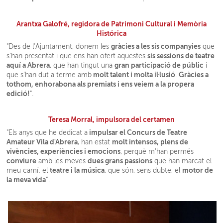
Arantxa Galofré, regidora de Patrimoni Cultural i Memòria
Histórica
gràcies a les sis companyies
"Des de l’Ajuntament, donem les
que
sis sessions de teatre
s’han presentat i que ens han ofert aquestes
aquí a Abrera
gran participació de públic
, que han tingut una
i
molt talent i molta il·lusió
Gràcies a
que s’han dut a terme amb
.
tothom, enhorabona als premiats i ens veiem a la propera
edició!
".
Teresa Morral, impulsora del certamen
impulsar el Concurs de Teatre
"Els anys que he dedicat a
Amateur Vila d'Abrera
molt intensos, plens de
, han estat
vivències, experiències i emocions
, perquè m'han permés
conviure
dues grans passions
amb les meves
que han marcat el
teatre i la música
motor de
meu camí: el
, que són, sens dubte, el
la meva vida
”.