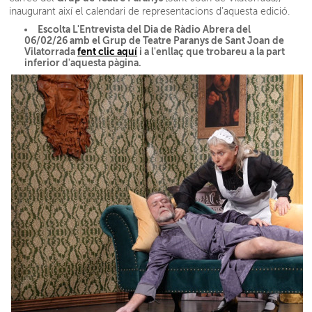
inaugurant així el calendari de representacions d’aquesta edició.
Escolta L'Entrevista del Dia de Ràdio Abrera del
06/02/26 amb el Grup de Teatre Paranys de Sant Joan de
Vilatorrada
fent clic aquí
i a l'enllaç que trobareu a la part
inferior d'aquesta pàgina.