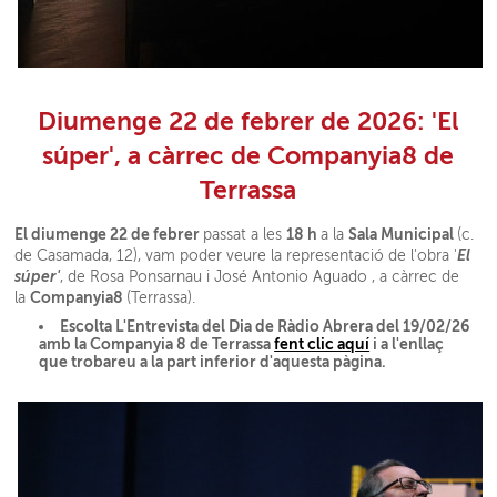
Diumenge 22 de febrer de 2026: 'El
súper', a càrrec de Companyia8 de
Terrassa
El diumenge 22 de febrer
18 h
Sala Municipal
passat a les
a la
(c.
El
de Casamada, 12), vam poder veure la representació de l'obra '
súper'
, de Rosa Ponsarnau i José Antonio Aguado , a càrrec de
Companyia8
la
(Terrassa).
Escolta L'Entrevista del Dia de Ràdio Abrera del 19/02/26
amb la Companyia 8 de Terrassa
fent clic aquí
i a l'enllaç
que trobareu a la part inferior d'aquesta pàgina.