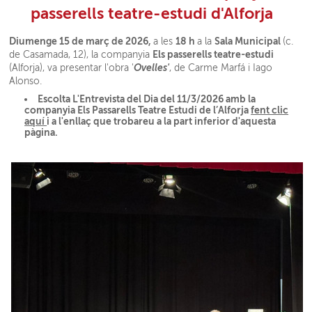
passerells teatre-estudi d'Alforja
Diumenge 15 de març de 2026,
18 h
Sala Municipal
a les
a la
(c.
Els passerells teatre-estudi
de Casamada, 12), la companyia
Ovelles'
(Alforja), va presentar l'obra '
, de Carme Marfá i Iago
Alonso.
Escolta L'Entrevista del Dia del 11/3/2026 amb la
companyia Els Passarells Teatre Estudi de l’Alforja
fent clic
aquí
i a l'enllaç que trobareu a la part inferior d'aquesta
pàgina.