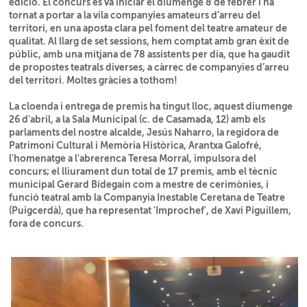
edició. El concurs es va iniciar el diumenge 8 de febrer i ha
tornat a portar a la vila companyies amateurs d’arreu del
territori, en una aposta clara pel foment del teatre amateur de
qualitat. Al llarg de set sessions, hem comptat amb
gran èxit de
públic, amb una mitjana de 78 assistents per dia, que
ha gaudit
de propostes teatrals diverses, a càrrec de companyies d’arreu
del territori. Moltes gràcies a tothom!
La cloenda i entrega de premis ha tingut lloc, aquest diumenge
26 d'abril, a la Sala Municipal (c. de Casamada, 12) amb els
parlaments del nostre alcalde, Jesús Naharro, la regidora de
Patrimoni Cultural i Memòria Històrica, Arantxa Galofré,
l'homenatge a l'abrerenca Teresa Morral, impulsora del
concurs; el lliurament dun total de 17 premis, amb el tècnic
municipal Gerard Bidegain com a mestre de cerimònies, i
funció teatral amb la Companyia Inestable Ceretana de Teatre
(Puigcerdà), que ha representat 'Improchef', de Xavi Piguillem,
fora de concurs.