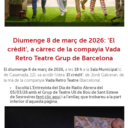
Diumenge 8 de març de 2026: 'El
crèdit', a càrrec de la compayia Vada
Retro Teatre Grup de Barcelona
El diumenge 8 de març de 2026,
18 h
Sala Municipal
a les
a la
(c.
El crèdit'
de Casamada, 12), va acollir l'obra '
, de Jordi Galceran, de
Vada Retro Teatre
la mà de la companyia
(Barcelona).
Escolta L'Entrevista del Dia de Ràdio Abrera del
05/03/26 amb el Grup de Teatre Ull de Bou de Sant Esteve
de Sesrovires
fent clic aquí
i a l'enllaç que trobareu a la part
inferior d'aquesta pàgina.