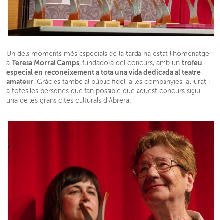
Un dels moments més especials de la tarda ha estat l’homenatge
Teresa Morral Camps
trofeu
a
, fundadora del concurs, amb un
especial en reconeixement a tota una vida dedicada al teatre
amateur
. Gràcies també al públic fidel, a les companyies, al jurat i
a totes les persones que fan possible que aquest concurs sigui
una de les grans cites culturals d’Abrera.