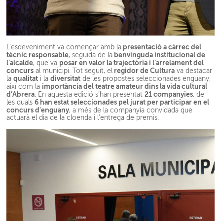
presentació a càrrec del
L’esdeveniment va començar amb la
tècnic responsable
benvinguda institucional de
, seguida de la
l’alcalde
posar en valor la trajectòria i l’arrelament del
, que va
concurs
regidor de Cultura
al municipi. Tot seguit, el
va destacar
qualitat
diversitat
la
i la
de les propostes seleccionades enguany,
importància del teatre amateur dins la vida cultural
així com la
d’Abrera
21 companyies
. En aquesta edició s’han presentat
, de
6 han estat seleccionades pel jurat per participar en el
les quals
concurs d'enguany
, a més de la companyia convidada que
actuarà el dia de la cloenda i l’entrega de premis.