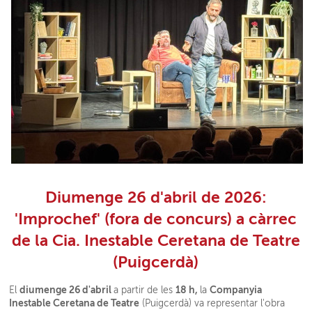
Diumenge 26 d'abril de 2026:
'Improchef' (fora de concurs) a càrrec
de la Cia. Inestable Ceretana de Teatre
(Puigcerdà)
diumenge 26 d'abril
18 h,
Companyia
El
a partir de les
la
Inestable Ceretana de Teatre
(Puigcerdà) va representar l'obra