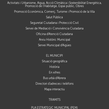
Activitats i Urbanisme, Aigua, Acció Climàtica i Sostenibilitat Energètica,
Promoció de l'Habitatge, Espai públic, Obres
Promoció Econòmica, Comerç, Turisme i Promoció de la Vila
Salut Pública
Seguretat Ciutadana i Protecció Civil
Servei de Mediació i Convivència Ciutadana
Oficina d'Atenció Ciutadana
Arxiu Històric Municipal
Servei Municipal d'Aigües
EL MUNICIPI
Situació geogràfica
Història
En xifres
Bus urbà d'Abrera
Directori d'adreces i telèfons
Mapa interactiu
TRÀMITS
PLA ESTRATÈGIC MUNICIPAL (PEM)