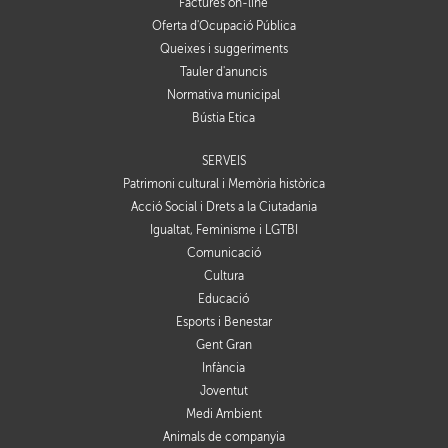
Factures on-line
Oferta d'Ocupació Pública
Queixes i suggeriments
Tauler d'anuncis
Normativa municipal
Bústia Ètica
SERVEIS
Patrimoni cultural i Memòria històrica
Acció Social i Drets a la Ciutadania
Igualtat, Feminisme i LGTBI
Comunicació
Cultura
Educació
Esports i Benestar
Gent Gran
Infància
Joventut
Medi Ambient
Animals de companyia