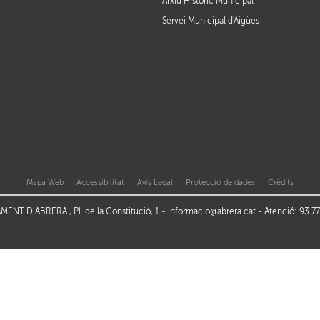
Arxiu Històric Municipal
Servei Municipal d'Aigües
Mapa Web
Accessibilitat
Avis Legal
Protecció de dades
Crèdits
ENT D’ABRERA , Pl. de la Constitució, 1 -
informacio@abrera.cat
- Atenció: 93 7