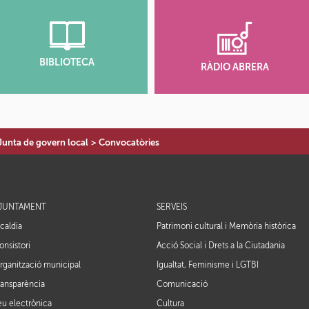
BIBLIOTECA
RÀDIO ABRERA
Junta de govern local
>
Convocatòries
JUNTAMENT
SERVEIS
lcaldia
Patrimoni cultural i Memòria històrica
onsistori
Acció Social i Drets a la Ciutadania
rganització municipal
Igualtat, Feminisme i LGTBI
ransparència
Comunicació
eu electrònica
Cultura