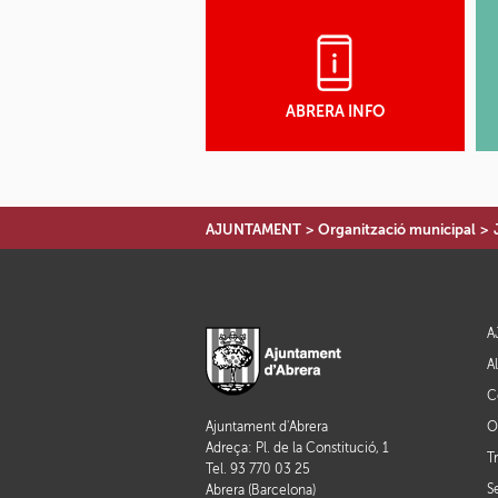
ABRERA INFO
AJUNTAMENT
>
Organització municipal
>
A
A
C
O
Ajuntament d'Abrera
Adreça: Pl. de la Constitució, 1
T
Tel. 93 770 03 25
S
Abrera (Barcelona)