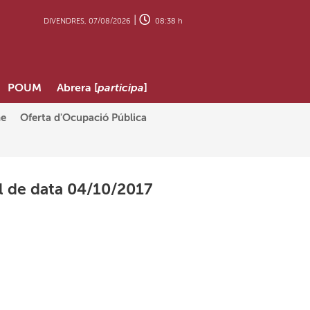
|
DIVENDRES, 07/08/2026
08:38 h
POUM
Abrera [
participa
]
ne
Oferta d'Ocupació Pública
l de data 04/10/2017