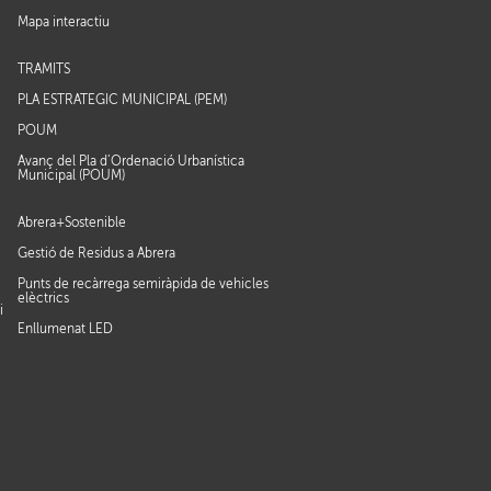
Mapa interactiu
TRÀMITS
PLA ESTRATÈGIC MUNICIPAL (PEM)
POUM
Avanç del Pla d’Ordenació Urbanística
Municipal (POUM)
Abrera+Sostenible
Gestió de Residus a Abrera
Punts de recàrrega semiràpida de vehicles
elèctrics
i
Enllumenat LED