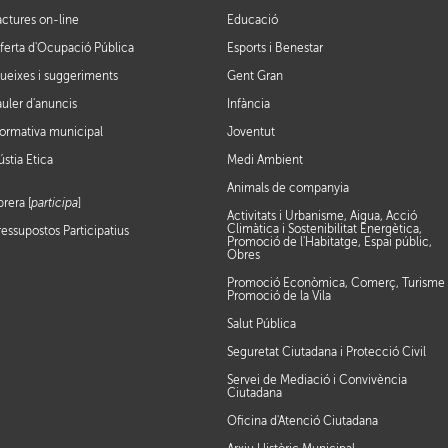
actures on-line
Educació
ferta d'Ocupació Pública
Esports i Benestar
ueixes i suggeriments
Gent Gran
auler d'anuncis
Infància
ormativa municipal
Joventut
ústia Ètica
Medi Ambient
Animals de companyia
brera [
participa
]
Activitats i Urbanisme, Aigua, Acció
Climàtica i Sostenibilitat Energètica,
ressupostos Participatius
Promoció de l'Habitatge, Espai públic,
Obres
Promoció Econòmica, Comerç, Turisme 
Promoció de la Vila
Salut Pública
Seguretat Ciutadana i Protecció Civil
Servei de Mediació i Convivència
Ciutadana
Oficina d'Atenció Ciutadana