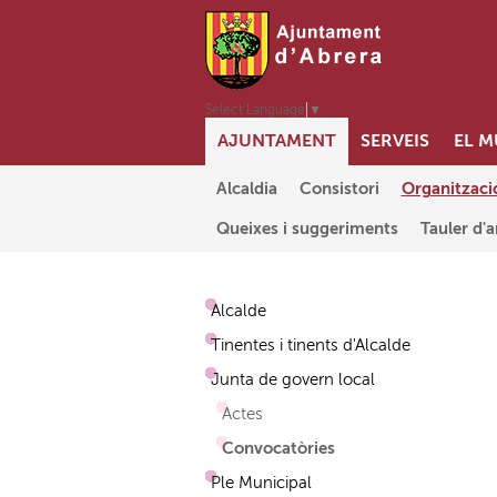
Select Language
▼
AJUNTAMENT
SERVEIS
EL M
Abrera+Sostenible
Alcaldia
Consistori
Organitzaci
Queixes i suggeriments
Tauler d'
Alcalde
Tinentes i tinents d'Alcalde
Junta de govern local
Actes
Convocatòries
Ple Municipal