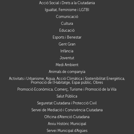
Acció Social i Drets a la Ciutadania
Igualtat, Feminisme i LGTBI
Comunicació
Cultura
Educació
Esports i Benestar
Gent Gran
Infància
Joventut
Medi Ambient
Animals de companyia
Activitats i Urbanisme, Aigua, Acció Climàtica i Sostenibilitat Energètica,
Promoció de l'Habitatge, Espai públic, Obres
Promoció Econòmica, Comerç, Turisme i Promoció de la Vila
Salut Pública
Seguretat Ciutadana i Protecció Civil
Servei de Mediació i Convivència Ciutadana
Oficina d'Atenció Ciutadana
Arxiu Històric Municipal
Servei Municipal d'Aigües