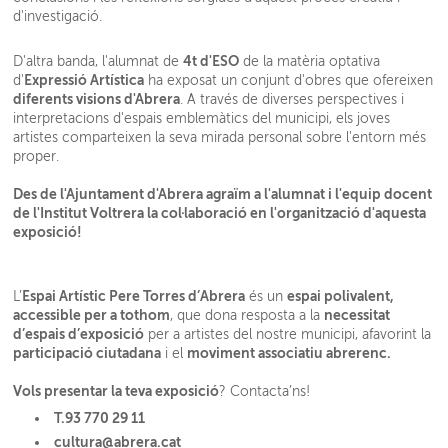
d'investigació.
4t d'ESO
D'altra banda, l'alumnat de
de la matèria optativa
Expressió Artística
d'
ha exposat un conjunt d'obres que ofereixen
diferents visions d'Abrera
. A través de diverses perspectives i
interpretacions d'espais emblemàtics del municipi, els joves
artistes comparteixen la seva mirada personal sobre l'entorn més
proper.
Des de l'Ajuntament d'Abrera agraïm a l'alumnat i l'equip docent
de l'Institut Voltrera la col·laboració en l'organització d'aquesta
exposició!
Espai Artístic Pere Torres d’Abrera
espai polivalent,
L’
és un
accessible per a tothom
necessitat
, que dona resposta a la
d’espais d’exposició
per a artistes del nostre municipi, afavorint la
participació ciutadana
moviment associatiu abrerenc.
i el
Vols presentar la teva exposició
? Contacta’ns!
T.93 770 29 11
cultura@abrera.cat