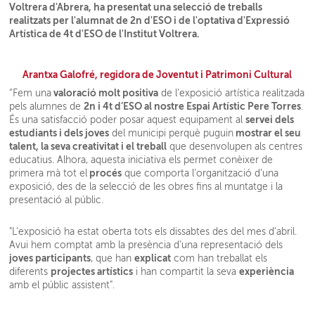
Voltrera d'Abrera, ha presentat una selecció de treballs
realitzats per l'alumnat de 2n d'ESO i de l'optativa d'Expressió
Artística de 4t d'ESO de l'Institut Voltrera.
Arantxa Galofré, regidora de Joventut i Patrimoni Cultural
valoració molt positiva
“Fem una
de l’exposició artística realitzada
2n i 4t d’ESO al nostre Espai Artístic Pere Torres
pels alumnes de
.
servei dels
És una satisfacció poder posar aquest equipament al
estudiants i dels joves
mostrar el seu
del municipi perquè puguin
talent, la seva creativitat i el treball
que desenvolupen als centres
educatius. Alhora, aquesta iniciativa els permet conèixer de
procés
primera mà tot el
que comporta l’organització d’una
exposició, des de la selecció de les obres fins al muntatge i la
presentació al públic.
"L’exposició ha estat oberta tots els dissabtes des del mes d’abril.
Avui hem comptat amb la presència d’una representació dels
joves participants
explicat
, que han
com han treballat els
projectes artístics
experiència
diferents
i han compartit la seva
amb el públic assistent".