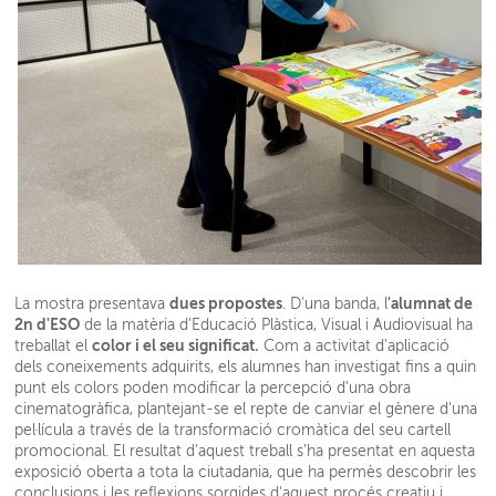
dues propostes
'alumnat de
La mostra presentava
. D'una banda, l
2n d'ESO
de la matèria d'Educació Plàstica, Visual i Audiovisual ha
color i el seu significat.
treballat el
Com a activitat d'aplicació
dels coneixements adquirits, els alumnes han investigat fins a quin
punt els colors poden modificar la percepció d'una obra
cinematogràfica, plantejant-se el repte de canviar el gènere d'una
pel·lícula a través de la transformació cromàtica del seu cartell
promocional. El resultat d'aquest treball s'ha presentat en aquesta
exposició oberta a tota la ciutadania, que ha permès descobrir les
conclusions i les reflexions sorgides d'aquest procés creatiu i