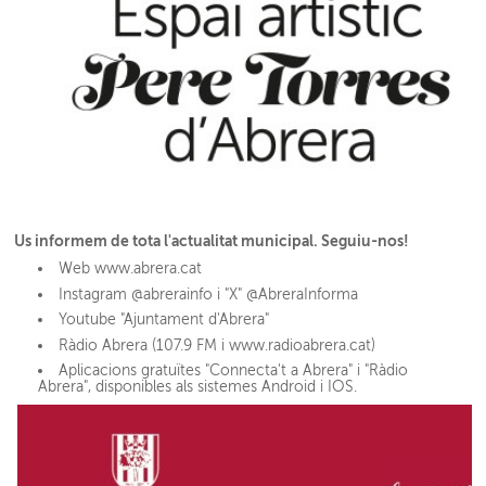
Us informem de tota l'actualitat municipal. Seguiu-nos!
Web www.abrera.cat
Instagram @abrerainfo i "X" @AbreraInforma
Youtube "Ajuntament d'Abrera"
Ràdio Abrera (107.9 FM i www.radioabrera.cat)
Aplicacions gratuïtes "Connecta't a Abrera" i "Ràdio
Abrera", disponibles als sistemes Android i IOS.