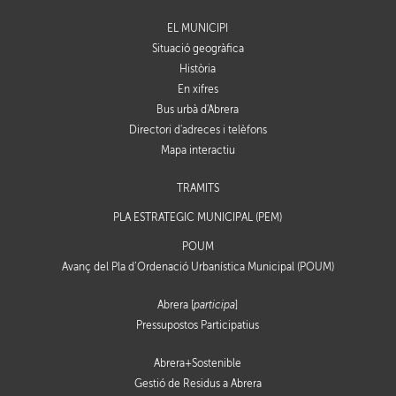
EL MUNICIPI
Situació geogràfica
Història
En xifres
Bus urbà d'Abrera
Directori d'adreces i telèfons
Mapa interactiu
TRÀMITS
PLA ESTRATÈGIC MUNICIPAL (PEM)
POUM
Avanç del Pla d’Ordenació Urbanística Municipal (POUM)
Abrera [
participa
]
Pressupostos Participatius
Abrera+Sostenible
Gestió de Residus a Abrera