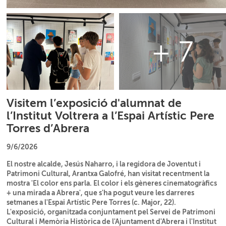
+ 7
Visitem l’exposició d'alumnat de
l’Institut Voltrera a l’Espai Artístic Pere
Torres d’Abrera
9/6/2026
El nostre alcalde, Jesús Naharro, i la regidora de Joventut i
Patrimoni Cultural, Arantxa Galofré, han visitat recentment la
mostra 'El color ens parla. El color i els gèneres cinematogràfics
+ una mirada a Abrera', que s'ha pogut veure les darreres
setmanes a l'Espai Artístic Pere Torres (c. Major, 22).
L'exposició, organitzada conjuntament pel Servei de Patrimoni
Cultural i Memòria Històrica de l'Ajuntament d'Abrera i l'Institut