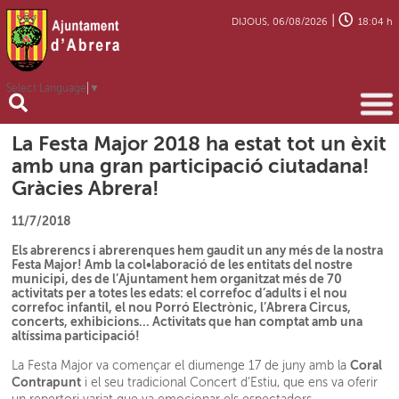
|
DIJOUS, 06/08/2026
18:04 h
Select Language
▼
La Festa Major 2018 ha estat tot un èxit
amb una gran participació ciutadana!
Gràcies Abrera!
11/7/2018
Els abrerencs i abrerenques hem gaudit un any més de la nostra
Festa Major! Amb la col•laboració de les entitats del nostre
municipi, des de l’Ajuntament hem organitzat més de 70
activitats per a totes les edats: el correfoc d’adults i el nou
correfoc infantil, el nou Porró Electrònic, l’Abrera Circus,
concerts, exhibicions... Activitats que han comptat amb una
altíssima participació!
Coral
La Festa Major va començar el diumenge 17 de juny amb la
Contrapunt
i el seu tradicional Concert d’Estiu, que ens va oferir