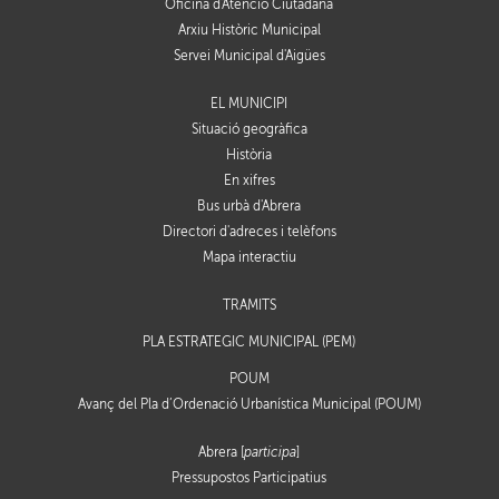
Oficina d'Atenció Ciutadana
Arxiu Històric Municipal
Servei Municipal d'Aigües
EL MUNICIPI
Situació geogràfica
Història
En xifres
Bus urbà d'Abrera
Directori d'adreces i telèfons
Mapa interactiu
TRÀMITS
PLA ESTRATÈGIC MUNICIPAL (PEM)
POUM
Avanç del Pla d’Ordenació Urbanística Municipal (POUM)
Abrera [
participa
]
Pressupostos Participatius