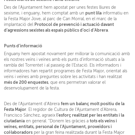
Des de l’Ajuntament hem apostat per unes festes lliures de
punt lila
sexisme, i enguany, hem comptat amb un
informatiu en
la Festa Major Jove, al parc de Can Morral, en el marc de la
Protocol de prevenció i actuació davant
implantació del
d’agressions sexistes als espais públics d’oci d’Abrera
.
Punts d’informació
Enguany hem apostat novament per millorar la comunicació amb
els nostres veïns i veïnes amb els punts d’informació situats a la
rambla del Torrentet i al passeig de l’Estació. Els informadors i
informadores han repartit programes de Festa Major, orientat als
veïns i veïnes amb preguntes sobre les activitats i han realitzat
més de 200 enquestes
, que ens permetran valorar el
desenvolupament de la festa.
fem un balanç molt positiu de la
Des de l’Ajuntament d’Abrera
Festa Major
. El regidor de Cultura de l’Ajuntament d’Abrera,
l’esforç realitzat per les entitats i la
Francisco Sánchez, agraeix
ciutadania
tots els veïns i
en general. “Donem les gràcies a
veïnes, entitats, personal de l’Ajuntament, proveïdors i
col·laboradors
per la gran feina realitzada durant la Festa Major