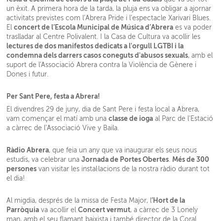
un èxit. A primera hora de la tarda, la pluja ens va obligar a ajornar
activitats previstes com l’Abrera Pride i l’espectacle Xarivari Blues.
concert de l’Escola Municipal de Música d’Abrera
El
es va poder
traslladar al Centre Polivalent. I la Casa de Cultura va acollir les
lectures de dos manifestos dedicats a l'orgull LGTBI i la
condemna dels darrers casos coneguts d'abusos sexuals
, amb el
suport de l'Associació Abrera contra la Violència de Gènere i
Dones i futur.
Per Sant Pere, festa a Abrera!
El divendres 29 de juny, dia de Sant Pere i festa local a Abrera,
classe de ioga
vam començar el matí amb una
al Parc de l’Estació
a càrrec de l’Associació Vive y Baila.
Ràdio Abrera
, que feia un any que va inaugurar els seus nous
Jornada de Portes Obertes
Més de 300
estudis, va celebrar una
.
persones
van visitar les instal·lacions de la nostra ràdio durant tot
el dia!
’Hort de la
Al migdia, després de la missa de Festa Major, l
Parròquia
Concert vermut
va acollir el
, a càrrec de 3 Lonely
man, amb el seu flamant baixista i també director de la Coral