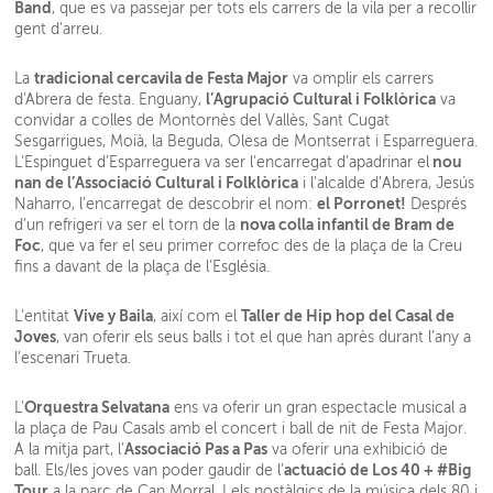
Band
, que es va passejar per tots els carrers de la vila per a recollir
gent d’arreu.
tradicional cercavila de Festa Major
La
va omplir els carrers
l’Agrupació Cultural i Folklòrica
d'Abrera de festa. Enguany,
va
convidar a colles de Montornès del Vallès, Sant Cugat
Sesgarrigues, Moià, la Beguda, Olesa de Montserrat i Esparreguera.
nou
L’Espinguet d’Esparreguera va ser l’encarregat d’apadrinar el
nan de l’Associació Cultural i Folklòrica
i l’alcalde d’Abrera, Jesús
el Porronet!
Naharro, l’encarregat de descobrir el nom:
Després
nova colla infantil de Bram de
d’un refrigeri va ser el torn de la
Foc
, que va fer el seu primer correfoc des de la plaça de la Creu
fins a davant de la plaça de l’Església.
Vive y Baila
Taller de Hip hop del Casal de
L’entitat
, així com el
Joves
, van oferir els seus balls i tot el que han après durant l’any a
l’escenari Trueta.
Orquestra Selvatana
L'
ens va oferir un gran espectacle musical a
la plaça de Pau Casals amb el concert i ball de nit de Festa Major.
Associació Pas a Pas
A la mitja part, l'
va oferir una exhibició de
actuació de Los 40 + #Big
ball. Els/les joves van poder gaudir de l’
Tour
a la parc de Can Morral. I els nostàlgics de la música dels 80 i