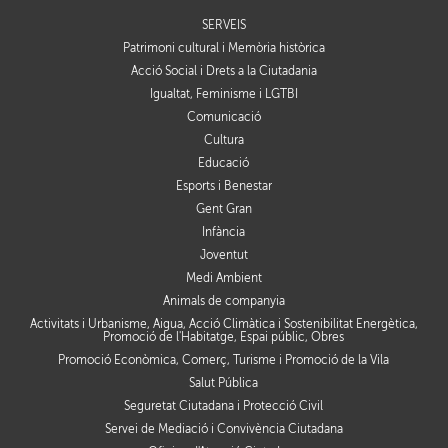
SERVEIS
Patrimoni cultural i Memòria històrica
Acció Social i Drets a la Ciutadania
Igualtat, Feminisme i LGTBI
Comunicació
Cultura
Educació
Esports i Benestar
Gent Gran
Infància
Joventut
Medi Ambient
Animals de companyia
Activitats i Urbanisme, Aigua, Acció Climàtica i Sostenibilitat Energètica,
Promoció de l'Habitatge, Espai públic, Obres
Promoció Econòmica, Comerç, Turisme i Promoció de la Vila
Salut Pública
Seguretat Ciutadana i Protecció Civil
Servei de Mediació i Convivència Ciutadana