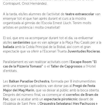
Contrapunt, Oriol Hernández.
teatre extraescolar
A la tarda, els/les alumnes de l’activitat de
van
ensenyar tot el que han après durant el curs a la mostra
organitzada al gimnàs de l’Escola Ernest Lluch. Tenim molts
artistes en potència i molta creativitat!
El sol, que ens va acompanyar durant tot el dia, va enlluernar
sardanistes
als/les
que es van aplegar a la Plaça Pau Casals per a la
ballada
amb la Cobla Principal de la Bisbal, així com el gran
Juventudes Rocieras
espectacle que va oferir a l’Escenari Trueta
.
Escape Room “El
Paral·lelament es van realitzar activitats com l’
cas de la Pizzeria Tomassi”
Taller de Capgrossos
o el
a l’Hotel
d’entitats.
Balkan Paradise Orchestra
Les
, formada per 8 instrumentistes
Pregó de Festa
amb una energia captivadora, van donar pas al
Major del Mag Marín
, que va deixar al públic amb la boca oberta.
correfoc de Bram de
Després del número final, va començar el
Foc
espectacle pirotècnic
, que va acabar amb un
davant de
Orquestra Selvatana i Hey Pachucos +
l’Església de Sant Pere. L'