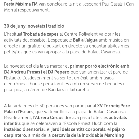
Festa Máxima FM
van concloure la nit a l’escenari Pau Casals i Can
Morral respectivament.
30 de juny: novetats i tradició
Trobada de xapes
L’habitual
al Centre Polivalent va obrir les
Ball a l’aigua
activitats del dissabte. L’espectacle
amb música en
directe i un grafiter dibuixant en directe va encantar als/les més
petits/tes que es van apropar a la plaça de Rafael Casanova.
primer porró electrònic amb
La novetat del dia la va marcar el
DJ Andreu Presas i el DJ Pepero
que van amenitzar el parc de
l’Estació. L'esdeveniment va ser tot un èxit, amb música
electrònica i house per a famílies amb un servei de begudes i
pica-pica, a càrrec de Bandarra i Txitxarel·lo.
XV Torneig Pere
A la tarda més de 30 persones van participar al
Palau d’Escacs
, que va tenir lloc a la plaça de Rafael Casanova.
Abrera Circus
activitats
Paral·lelament, l’
donava pas a totes les
infantils
que se celebraven a l’Escola Ernest Lluch com la
instal·lació sensorial
jardí dels sentits corporals
pájaro
, el
, el
carpintero
cercavila de la Inoxidable Marching
, a més de la