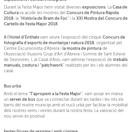
exposicions
Casa de
Durant la Festa Major hem visitat diverses
. La
Cultura
Concurs de Pintura Ràpida
va acollir les mostres del
2018
Història de Bram de Foc
XXI
Mostra
del Concurs de
, la “
” i la
Cartells de Festa Major 2018
.
A l’Hotel d’Entitats
Concurs de
vam veure l'exposició del cinquè
fotografia d’esports de muntanya i natura 2018
, organitzat pel
la mostra de pintura
Centre Excursionista d’Abrera i
de
l’Associació Il·lusions Grup d’Art d’Abrera i Somnis de Sant Esteve
treballs
de Sesrovires. I, al Casal d’Avis, vam admirar l'exposició de
manuals, costura i “patchwork
” realitzats per les i els alumnes del
casal.
Bus urbà
T’apropem a la Festa Major
Amb el lema “
”, vam posar en marxa
servei de bus
un
que va connectar durant les tardes i les nits els
barris del nostre municipi amb el nucli urbà per facilitar la mobilitat
dels nostres veïns i veïnes durant la nostra festa. La valoració del
nou servei és positiva!
Festes lliures de sexisme i amb civisme