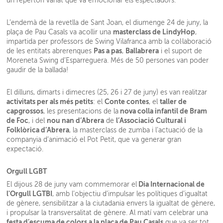
un repertori variat que va emocionar els espectadors.
L’endemà de la revetlla de Sant Joan, el diumenge 24 de juny, la
masterclass de LindyHop
plaça de Pau Casals va acollir una
,
impartida per professors de Swing Vilafranca amb la col·laboració
Pas a pas
Ballabrera
de les entitats abrerenques
,
i el suport de
Moreneta Swing d’Esparreguera. Més de 50 persones van poder
gaudir de la ballada!
El dilluns, dimarts i dimecres (25, 26 i 27 de juny) es van realitzar
activitats per als més petits
Conte contes
taller de
: el
, el
capgrossos
nova colla infantil de Bram
, les presentacions de la
de Foc
nou nan d’Abrera
l’Associació Cultural i
, i del
de
Folklòrica d’Abrera
, la masterclass de zumba i l’actuació de la
companyia d’animació el Pot Petit, que va generar gran
expectació.
Orgull LGBT
Dia Internacional de
El dijous 28 de juny vam commemorar el
l'Orgull LGTBI
, amb l’objectiu d’impulsar les polítiques d’igualtat
de gènere, sensibilitzar a la ciutadania envers la igualtat de gènere,
i propulsar la transversalitat de gènere. Al matí vam celebrar una
festa d’escuma de colors a la plaça de Pau Casals
que va ser tot