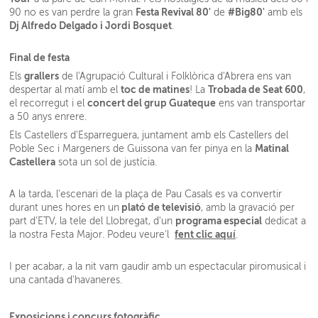
Festa Revival 80'
#Big80'
90 no es van perdre la gran
de
amb els
Dj Alfredo Delgado i Jordi Bosquet
.
Final de festa
grallers
Els
de l'Agrupació Cultural i Folklòrica d'Abrera ens van
toc de matines
Trobada de Seat 600
despertar al matí amb el
! La
,
concert del grup Guateque
el recorregut i el
ens van transportar
a 50 anys enrere.
Els Castellers d'Esparreguera, juntament amb els Castellers del
Matinal
Poble Sec i Margeners de Guissona van fer pinya en la
Castellera
sota un sol de justícia.
A la tarda, l'escenari de la plaça de Pau Casals es va convertir
plató de televisió
durant unes hores en un
, amb la gravació per
programa especial
part d’ETV, la tele del Llobregat, d'un
dedicat a
fent clic aquí
la nostra Festa Major. Podeu veure'l
.
I per acabar, a la nit vam gaudir amb un espectacular piromusical i
una cantada d'havaneres.
Exposicions i concurs fotogràfic