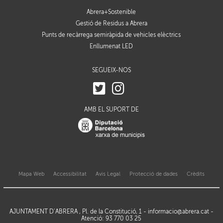
Abrera+Sostenible
Gestió de Residus a Abrera
Punts de recàrrega semiràpida de vehicles elèctrics
Enllumenat LED
SEGUEIX-NOS
AMB EL SUPORT DE
Mapa Web
Accessibilitat
Avis Legal
Protecció de dades
Crèdits
AJUNTAMENT D’ABRERA , Pl. de la Constitució, 1 -
informacio@abrera.cat
-
Atenció: 93 770 03 25