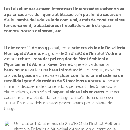
Les i els alumnes estaven interessats i interessades a saber on va
a parar cada residu i quina utilització se'n pot fer de cadascun
d'ells i també de la deixalleria com a tal, a més de conèixer el seu
funcionament, treballadores i treballadors amb els quals
compta, horaris del servei, etc.
dimecres 11 de maig
primera visita a la Deixalleria
El
passat, en la
Municipal d'Abrera
2n d'ESO de l'Institut Voltrera
, els grups de
rebuts i rebudes pel regidor de Medi Ambient a
van ser
l'Ajuntament d'Abrera, Xavier Serret,
que els va donar la
benvinguda
breu introducció.
i va fer una
Tot seguit, es va fer
visita guiada
com funciona el sistema de
una
a on es va explicar
recollida i gestió de residus de 5 fraccions a Abrera
. Al nostre
municipi disposem de contenidors per recollir les 5 fraccions
paper, el vidre i els envasos
diferenciades, com són el
, que van
cadascun a una planta de reciclatge on se'ls dóna una nova
utilitat. En el cas dels envasos passen abans per la planta de
triatge.