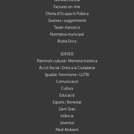
Seu electrònica
Factures on-line
Oferta d'Ocupació Pública
Queixes i suggeriments
Tauler d'anuncis
Normativa municipal
Bústia Ètica
SERVEIS
Patrimoni cultural i Memòria històrica
Acció Social i Drets a la Ciutadania
Igualtat, Feminisme i LGTBI
Comunicació
Cultura
Educació
Esports i Benestar
Gent Gran
Infància
Joventut
Medi Ambient