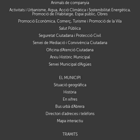
Animals de companyia
Activitats i Urbanisme, Aigua, Acció Climàtica i Sostenibilitat Energètica,
Promoció de l'Habitatge, Espai públic, Obres
Promoció Econòmica, Comerç, Turisme i Promoció de la Vila
Salut Pública
Seguretat Ciutadana i Protecció Civil
Servei de Mediació i Convivència Ciutadana
Oficina d'Atenció Ciutadana
Arxiu Històric Municipal
Servei Municipal d'Aigües
EL MUNICIPI
Situació geogràfica
Història
En xifres
Bus urbà d'Abrera
Directori d'adreces i telèfons
Mapa interactiu
TRÀMITS