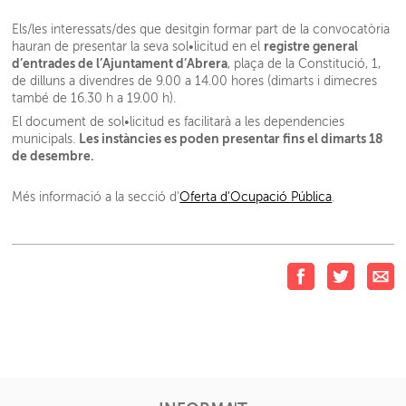
Els/les interessats/des que desitgin formar part de la convocatòria
registre general
hauran de presentar la seva sol•licitud en el
d’entrades de l’Ajuntament d’Abrera
, plaça de la Constitució, 1,
de dilluns a divendres de 9.00 a 14.00 hores (dimarts i dimecres
també de 16.30 h a 19.00 h).
El document de sol•licitud es facilitarà a les dependencies
Les instàncies es poden presentar fins el dimarts 18
municipals.
de desembre.
Més informació a la secció d'
Oferta d'Ocupació Pública
.