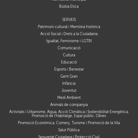
Bústia Ètica
SERVEIS
Patrimoni cultural i Memòria històrica
Acció Social i Drets a la Ciutadania
Igualtat, Feminisme i LGTBI
Comunicació
Cultura
Educació
Esports i Benestar
Gent Gran
Infància
Joventut
Medi Ambient
Animals de companyia
Activitats i Urbanisme, Aigua, Acció Climàtica i Sostenibilitat Energètica,
Promoció de l'Habitatge, Espai públic, Obres
Promoció Econòmica, Comerç, Turisme i Promoció de la Vila
Salut Pública
Seguretat Ciutadana i Protecció Civil