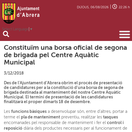
|
DIJOUS, 06/08/2026
22:26 h
Select Language
▼
Constituïm una borsa oficial de segona
de brigada pel Centre Aquàtic
Municipal
3/12/2018
Des de l’Ajuntament d’Abrera obrim el procés de presentació
de candidatures per a la constitució d'una borsa de segona de
brigada destinada al manteniment del nostre Centre Aquàtic
Municipal. El termini de presentació de les candidatures
finalitzarà el proper dimarts 18 de desembre.
funcions bàsiques
Les
a desenvolupar són, entre d’altres, portar a
pla de manteniment
tasques
terme el
preventiu, realitzar les
control i
encomanades pel responsable de manteniment i fer el
reposició
diària dels productes necessaris per al funcionament de