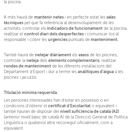
la piscina.
mantenir netes
sales
A més haurà de
i en perfecte estat les
tècniques
pel que fa referència al desenvolupament de les
indicadors de funcionament
activitats, controlar els
de la piscina,
control diari dels desperfectes
realitzar el
i comunicar-los al
urgències
manteniment.
responsable i cobrir les
puntuals de
netejar diàriament
vasos
També haurà de
els
de les piscines,
neteja
elements complementaris
controlar la
dels
, realitzar
rondes de manteniment
de les diferents instal·lacions del
analítiques d’aigua
Departament d’Esport i dur a terme les
a les
piscines i jacuzzis.
Titulació mínima requerida
Les persones interessades han d’estar en possessió o en
certificat d'Escolaritat
condicions d’obtenir el
o equivalent i
nivell suficiència de català (A2)
també hauran de disposar del
(anterior nivell bàsic de català A) de la Direcció General de Política
Lingüística o qualsevol altre reconegut oficialment, com a
equivalent.