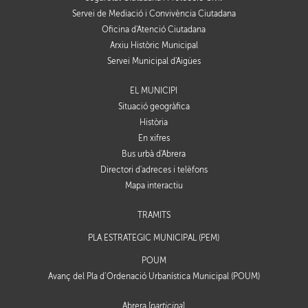
Servei de Mediació i Convivència Ciutadana
Oficina d'Atenció Ciutadana
Arxiu Històric Municipal
Servei Municipal d'Aigües
EL MUNICIPI
Situació geogràfica
Història
En xifres
Bus urbà d'Abrera
Directori d'adreces i telèfons
Mapa interactiu
TRÀMITS
PLA ESTRATÈGIC MUNICIPAL (PEM)
POUM
Avanç del Pla d’Ordenació Urbanística Municipal (POUM)
Abrera [
participa
]