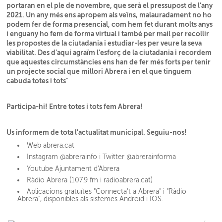
portaran en el ple de novembre, que serà el pressupost de l’any
2021. Un any més ens apropem als veïns, malauradament no ho
podem fer de forma presencial, com hem fet durant molts anys
i enguany ho fem de forma virtual i també per mail per recollir
les propostes de la ciutadania i estudiar-les per veure la seva
viabilitat. Des d’aquí agraïm l’esforç de la ciutadania i recordem
que aquestes circumstàncies ens han de fer més forts per tenir
un projecte social que millori Abrera i en el que tinguem
cabuda totes i tots
”
.
Participa-hi! Entre totes i tots fem Abrera!
Us informem de tota l'actualitat municipal. Seguiu-nos!
Web abrera.cat
Instagram @abrerainfo i Twitter @abrerainforma
Youtube Ajuntament d'Abrera
Ràdio Abrera (107.9 fm i radioabrera.cat)
Aplicacions gratuïtes "Connecta't a Abrera" i "Ràdio
Abrera", disponibles als sistemes Android i IOS.