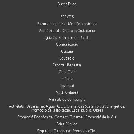
Bústia Ètica
SERVEIS
Patrimoni cultural i Memòria històrica
Acció Social i Drets a la Ciutadania
Igualtat, Feminisme i LGTBI
Comunicació
Cultura
Educació
Esports i Benestar
Gent Gran
Infància
Joventut
Medi Ambient
Animals de companyia
Activitats i Urbanisme, Aigua, Acció Climàtica i Sostenibilitat Energètica,
Promoció de l'Habitatge, Espai públic, Obres
Promoció Econòmica, Comerç, Turisme i Promoció de la Vila
Salut Pública
Seguretat Ciutadana i Protecció Civil