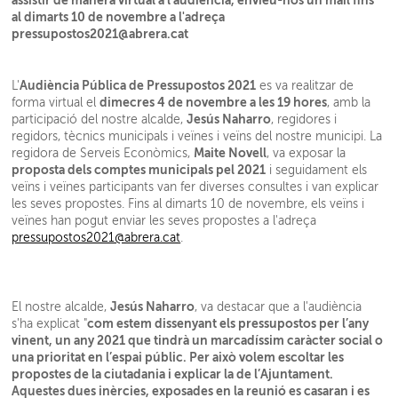
assistir de manera virtual a l’audiència, envieu-nos un mail fins
al dimarts 10 de novembre a l'adreça
pressupostos2021@abrera.cat
Audiència Pública de Pressupostos 2021
L'
es va realitzar de
dimecres 4 de novembre a les 19 hores
forma virtual el
, amb la
Jesús Naharro
participació del nostre alcalde,
, regidores i
regidors, tècnics municipals i veïnes i veïns del nostre municipi. La
Maite Novell
regidora de Serveis Econòmics,
, va exposar la
proposta dels comptes municipals pel 2021
i seguidament els
veïns i veïnes participants van fer diverses consultes i van explicar
les seves propostes. Fins al dimarts 10 de novembre, els veïns i
veïnes han pogut enviar les seves propostes a l'adreça
pressupostos2021@abrera.cat
.
Jesús Naharro
El nostre alcalde,
, va destacar que a l'audiència
com estem dissenyant els pressupostos per l’any
s'ha explicat "
vinent, un any 2021 que tindrà un marcadíssim caràcter social o
una prioritat en l’espai públic. Per això volem escoltar les
propostes de la ciutadania i explicar la de l’Ajuntament.
Aquestes dues inèrcies, exposades en la reunió es casaran i es