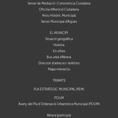
Servei de Mediació i Convivència Ciutadana
Oficina d'Atenció Ciutadana
Arxiu Històric Municipal
Servei Municipal d'Aigües
EL MUNICIPI
Situació geogràfica
Història
En xifres
Bus urbà d'Abrera
Directori d'adreces i telèfons
Mapa interactiu
TRÀMITS
PLA ESTRATÈGIC MUNICIPAL (PEM)
POUM
Avanç del Pla d’Ordenació Urbanística Municipal (POUM)
Abrera [
participa
]