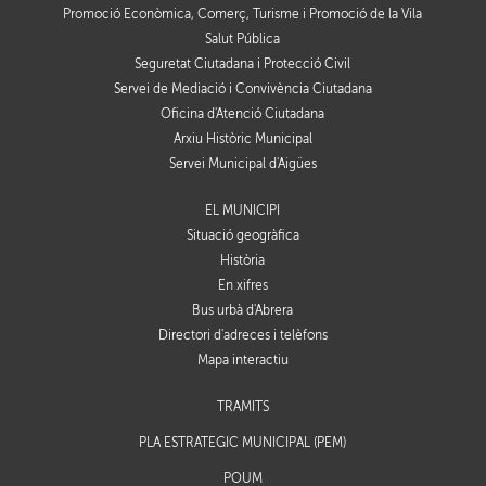
Promoció Econòmica, Comerç, Turisme i Promoció de la Vila
Salut Pública
Seguretat Ciutadana i Protecció Civil
Servei de Mediació i Convivència Ciutadana
Oficina d'Atenció Ciutadana
Arxiu Històric Municipal
Servei Municipal d'Aigües
EL MUNICIPI
Situació geogràfica
Història
En xifres
Bus urbà d'Abrera
Directori d'adreces i telèfons
Mapa interactiu
TRÀMITS
PLA ESTRATÈGIC MUNICIPAL (PEM)
POUM