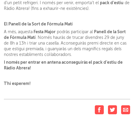
pack d’estiu
d’un petit refrigeri. I només per venir, emporta’t el
de
Ràdio Abrera! (fins a exhaurir-ne existències).
El Panell de la Sort de Fórmula Matí
Festa Major
Panell de la Sort
A més, aquesta
podràs participar al
de Fórmula Matí
. Només hauràs de trucar divendres 29 de juny
de 8h a 13h i triar una casella. Aconseguiràs premi directe en cas
que estigui premiada, i guanyaràs un dels magnífics regals dels
nostres establiments col·laboradors.
I només per entrar en antena aconseguiràs el pack d’estiu de
Ràdio Abrera!
T’hi esperem!