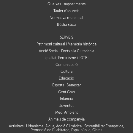
Queixes i suggeriments
Tauler d'anuncis
Normativa municipal
Bústia Ètica
SERVEIS
Patrimoni cultural i Memòria històrica
Acció Social i Drets a la Ciutadania
Igualtat, Feminisme i LGTBI
Comunicació
Cultura
Educació
Esports i Benestar
Gent Gran
Infància
Joventut
Medi Ambient
Animals de companyia
Activitats i Urbanisme, Aigua, Acció Climàtica i Sostenibilitat Energètica,
Promoció de l'Habitatge, Espai públic, Obres