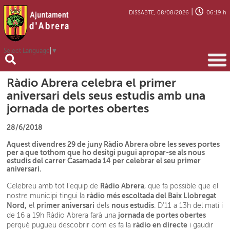
|
DISSABTE, 08/08/2026
06:19 h
Select Language
▼
Ràdio Abrera celebra el primer
aniversari dels seus estudis amb una
jornada de portes obertes
28/6/2018
Aquest divendres 29 de juny Ràdio Abrera obre les seves portes
per a que tothom que ho desitgi pugui apropar-se als nous
estudis del carrer Casamada 14 per celebrar el seu primer
aniversari.
Ràdio Abrera
Celebreu amb tot l'equip de
, que fa possible que el
ràdio més escoltada del Baix Llobregat
nostre municipi tingui la
Nord,
primer aniversari
nous estudis
el
dels
. D’11 a 13h del matí i
jornada de portes obertes
de 16 a 19h Ràdio Abrera farà una
ràdio en directe
perquè pugueu descobrir com es fa la
i gaudir